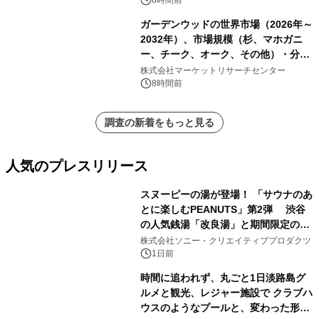
ガーデンウッドの世界市場（2026年～
2032年）、市場規模（杉、マホガニ
ー、チーク、オーク、その他）・分析
レポートを発表
株式会社マーケットリサーチセンター
8時間前
調査の新着をもっと見る
人気のプレスリリース
スヌーピーの湯が登場！ 「サウナのあ
とに楽しむPEANUTS」第2弾 渋谷
の人気銭湯「改良湯」と期間限定のコ
1
ラボレーション サウナイキタイコラ
株式会社ソニー・クリエイティブプロダクツ
ボグッズも発売決定！
1日前
時間に追われず、丸ごと1日淡路島グ
ルメと観光、レジャー施設で クラブハ
ウスのようなプールと、変わった形の
2