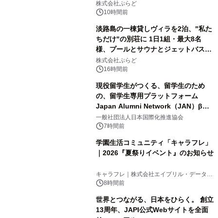
サウナも 「THE BOXY AWAJI」のお
株式会社ぷらど
得な素泊まり連泊プランで
10時間前
淡路島の一棟貸しヴィラを2泊、"私た
ちだけ"の別荘に 1日1組・最大8名
様、プールとサウナとジェットバス付
3
きで Villa Mon Temps AWAJIの連泊
株式会社ぷらど
素泊りプラン
16時間前
現役留学生がつくる、留学生のため
の、留学生専用プラットフォーム
Japan Alumni Network（JAN）β版
4
をリリース
一般社団法人日本国際化推進協会
7時間前
学園生活コミュニティ「キャラフレ」
｜2026『夏祭りイベント』のお知らせ
5
キャラフレ｜株式会社エイプリル・データ・
デザインズ
8時間前
世界とつながる、日本をひらく。 創立
13周年、JAPI公式Webサイトを全面