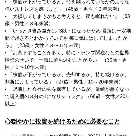
• 「株価が下がっていると、命を削られているかのような
強いストレスを感じます」（48歳・男性／３年未満）
• 「大損してしまうかもと考えると、夜も眠れない」（63
歳・男性／３年未満）
• 「いっとき含み益が1／3以下になったため 暴落は一定期
間で起きるとわかっていても 毎日気にはしてしまったか
ら」（23歳・女性／３〜５年未満）
• 「乱高下することが多く、特にトランプ関税などの世界
情勢のせいで、一気に落ち込むことが多い」（30歳・男
性／５〜10年未満）
• 「株価が下がっているが、売却するか、持ち続けるか、
判断にまよっている」（27歳・男性／10～20年未満）
• 「退職した会社の株を保有しているが、業績が悪くなっ
て購入価の３分の1になりショック」（66歳・女性／20年
以上）
心穏やかに投資を続けるために必要なこと