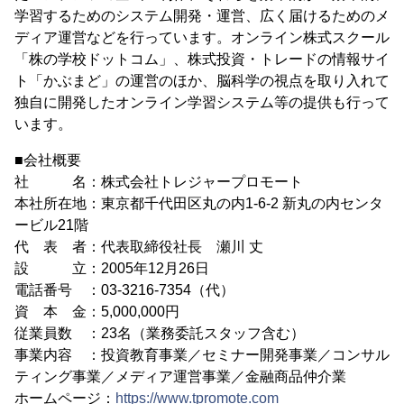
学習するためのシステム開発・運営、広く届けるためのメ
ディア運営などを行っています。オンライン株式スクール
「株の学校ドットコム」、株式投資・トレードの情報サイ
ト「かぶまど」の運営のほか、脳科学の視点を取り入れて
独自に開発したオンライン学習システム等の提供も行って
います。
■会社概要
社 名：株式会社トレジャープロモート
本社所在地：東京都千代田区丸の内1-6-2 新丸の内センタ
ービル21階
代 表 者：代表取締役社長 瀬川 丈
設 立：2005年12月26日
電話番号 ：03-3216-7354（代）
資 本 金：5,000,000円
従業員数 ：23名（業務委託スタッフ含む）
事業内容 ：投資教育事業／セミナー開発事業／コンサル
ティング事業／メディア運営事業／金融商品仲介業
ホームページ：
https://www.tpromote.com