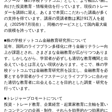
スクール「株の学校ドットコム」として、より幅広い層に
向けた投資教育・情報発信を行っています。現役のトレー
ダーを講師に迎え、あくまで本質にこだわった講義が多く
の支持を得ています。講座の受講者数は累計91万人を超
え（2025年7月現在）、同種のサービスとして国内最大級
の規模を誇っています。
■株の学校ドットコム金融教育研究所について
近年、国民のライフプラン多様化に伴う金融リテラシー向
上が課題とされ、さまざまな金融教育が広がりつつありま
す。しかしながら、学習者が必ずしも適切な教育機関と出
会えているとは言えない現状があります。そこで、株の学
校ドットコムでは金融教育研究所を設立し、金融教育を必
要とする学習者がライフステージとライフプランに合わせ
た適切な教育者に出会えることを目的とした調査・研究を
行っています。
■トレジャープロモートについて
投資・トレード教育、企業経営・起業家教育に主軸を置い
たコンテンツの企画・制作、それらを効率的かつ効果的に