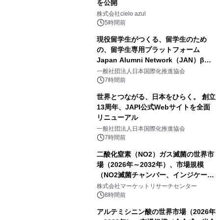
を公開
株式会社cielo azul
5時間前
現役留学生がつくる、留学生のため
の、留学生専用プラットフォーム
Japan Alumni Network（JAN）β版
をリリース
一般社団法人日本国際化推進協会
7時間前
世界とつながる、日本をひらく。 創立
13周年、JAPI公式Webサイトを全面
リニューアル
一般社団法人日本国際化推進協会
7時間前
二酸化窒素（NO2）ガス滅菌の世界市
場（2026年～2032年）、市場規模
（NO2滅菌チャンバー、インジケータ
ーおよびモニタリングシステム、その
株式会社マーケットリサーチセンター
他）・分析レポートを発表
8時間前
アルテミシニン酸の世界市場（2026年