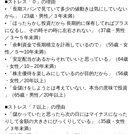
■ストレス「０」の理由
• 「長期スパンで見ていて多少の値動きは気にしていない
から」（23歳・男性／３年未満）
• 「ほったらかし投資だから 長期的に保有してればプラス
になるし、その時その時に左右されない」（37歳・男性
／３〜５年未満）
• 「余剰資金で長期積立を計画しているので」（55歳・女
性／５〜10年未満）
• 「安定配当があるからそれでいいと思っている」（64歳
・女性／10～20年未満）
• 「株主優待を楽しみにしているのが目的だから」（56歳
・女性／20年以上）
• 「金儲けをしようとは考えていない。本当の意味で投資
」（65歳・男性／20年以上）
■ストレス「７以上」の理由
• 「儲かっていたと思ったら次の日にはマイナスになった
りして金額の大きさにびっくりしている」（35歳・女性
／３年未満）