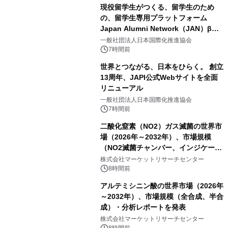
現役留学生がつくる、留学生のため
の、留学生専用プラットフォーム
Japan Alumni Network（JAN）β版
をリリース
一般社団法人日本国際化推進協会
7時間前
世界とつながる、日本をひらく。 創立
13周年、JAPI公式Webサイトを全面
リニューアル
一般社団法人日本国際化推進協会
7時間前
二酸化窒素（NO2）ガス滅菌の世界市
場（2026年～2032年）、市場規模
（NO2滅菌チャンバー、インジケータ
ーおよびモニタリングシステム、その
株式会社マーケットリサーチセンター
他）・分析レポートを発表
8時間前
アルテミシニン酸の世界市場（2026年
～2032年）、市場規模（全合成、半合
成）・分析レポートを発表
株式会社マーケットリサーチセンター
8時間前