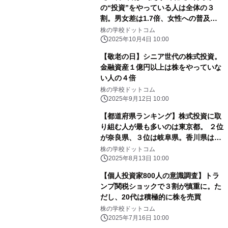
の“投資”をやっている人は全体の３
割。男女差は1.7倍、女性への普及が
今後の鍵に。
株の学校ドットコム
2025年10月4日 10:00
【敬老の日】シニア世代の株式投資。
金融資産１億円以上は株をやっていな
い人の４倍
株の学校ドットコム
2025年9月12日 10:00
【都道府県ランキング】株式投資に取
り組む人が最も多いのは東京都。 ２位
が奈良県、３位は岐阜県。香川県は唯
一…
株の学校ドットコム
2025年8月13日 10:00
【個人投資家800人の意識調査】トラ
ンプ関税ショックで３割が慎重に。た
だし、20代は積極的に株を売買
株の学校ドットコム
2025年7月16日 10:00