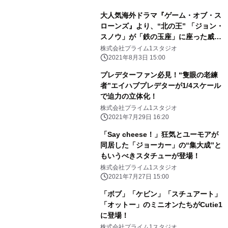
大人気海外ドラマ『ゲーム・オブ・ス
ローンズ』より、“北の王” 「ジョン・
スノウ」が「鉄の玉座」に座った威厳
ある姿で立体化！
株式会社プライム1スタジオ
2021年8月3日 15:00
プレデターファン必見！“隻眼の老練
者”エイハブプレデターが1/4スケール
で迫力の立体化！
株式会社プライム1スタジオ
2021年7月29日 16:20
「Say cheese！」狂気とユーモアが
同居した「ジョーカー」の“集大成”と
もいうべきスタチューが登場！
株式会社プライム1スタジオ
2021年7月27日 15:00
「ボブ」「ケビン」「スチュアート」
「オットー」のミニオンたちがCutie1
に登場！
株式会社プライム1スタジオ