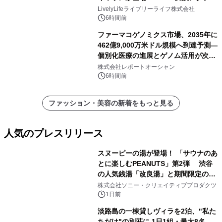
ー付きでスマホからパソコンまで幅広
LivelyLifeライブリーライフ株式会社
く活用可能
6時間前
ファーマコゲノミクス市場、2035年に
462億9,000万米ドル規模へ到達予測―
個別化医療の進展とゲノム活用が次世
代ヘルスケア投資を加速
株式会社レポートオーシャン
6時間前
ファッション・美容の新着をもっと見る
人気のプレスリリース
スヌーピーの湯が登場！ 「サウナのあ
とに楽しむPEANUTS」第2弾 渋谷
の人気銭湯「改良湯」と期間限定のコ
1
ラボレーション サウナイキタイコラ
株式会社ソニー・クリエイティブプロダクツ
ボグッズも発売決定！
1日前
淡路島の一棟貸しヴィラを2泊、"私た
ちだけ"の別荘に 1日1組・最大8名