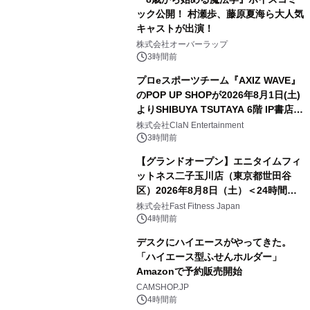
ック公開！ 村瀬歩、藤原夏海ら大人気
キャストが出演！
株式会社オーバーラップ
3時間前
プロeスポーツチーム『AXIZ WAVE』
のPOP UP SHOPが2026年8月1日(土)
よりSHIBUYA TSUTAYA 6階 IP書店で
開催決定！！
株式会社ClaN Entertainment
3時間前
【グランドオープン】エニタイムフィ
ットネス二子玉川店（東京都世田谷
区）2026年8月8日（土）＜24時間年
中無休のフィットネスジム＞
株式会社Fast Fitness Japan
4時間前
デスクにハイエースがやってきた。
「ハイエース型ふせんホルダー」
Amazonで予約販売開始
CAMSHOP.JP
4時間前