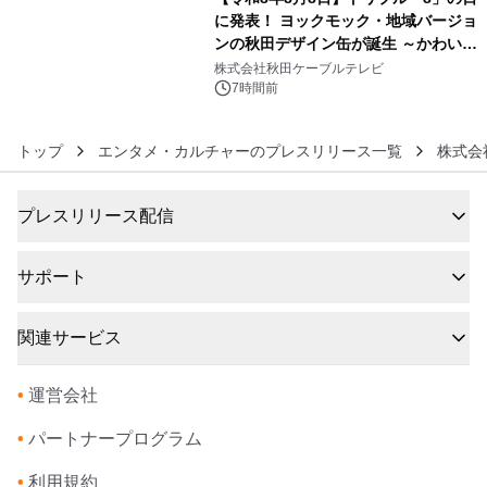
に発表！ ヨックモック・地域バージョ
ンの秋田デザイン缶が誕生 ～かわいい
6
秋田犬の子犬と秋田の四季と名所を巡
株式会社秋田ケーブルテレビ
るパッケージ～ 9月1日(火)秋田県内で
7時間前
販売開始
トップ
エンタメ・カルチャーのプレスリリース一覧
株式会
プレスリリース配信
サポート
関連サービス
•
運営会社
•
パートナープログラム
•
利用規約