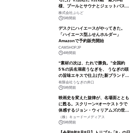
様、プールとサウナとジェットバス付
2
きで Villa Mon Temps AWAJIの連泊
株式会社ぷらど
素泊りプラン
5時間前
デスクにハイエースがやってきた。
「ハイエース型ふせんホルダー」
Amazonで予約販売開始
3
CAMSHOP.JP
4時間前
“素材の次は、たれで勝負。”全国約
5％の浜名湖産うなぎを、 うなぎの頭
の旨味エキスで仕上げた新ブランド
4
「井口の誉」誕生
有限会社うなぎの井口
5時間前
映画史を変えた旋律が、名場面ととも
に甦る。スクリーン×オーケストラで
体感するジョン・ウィリアムズの世
5
界。ジョン・ウィリアムズ：シネマ・
（株）キョードーメディアス
スペクタキュラー・コンサート 開催決
5時間前
定！
【令和8年8月8日】トリプル「8」の日