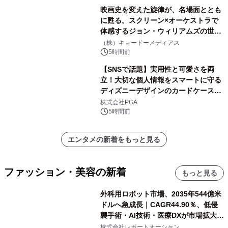
映画史を変えた旋律が、名場面ととも
に甦る。スクリーン×オーケストラで
体感するジョン・ウィリアムズの世
界。ジョン・ウィリアムズ：シネマ・
（株）キョードーメディアス
スペクタキュラー・コンサート 開催決
5時間前
定！
【SNSで話題】実用性と可愛さを両
立！大切な個人情報をスマートに守る
ディズニーデザインのカードケースを
株式会社PGAが8月7日発売
株式会社PGA
5時間前
エンタメの新着をもっと見る
ファッション・美容の新着
もっと見る
外科用ロボット市場、2035年544億米
ドルへ急成長｜CAGR44.90％、低侵
襲手術・AI技術・医療DXが市場拡大を
牽引
株式会社レポートオーシャン