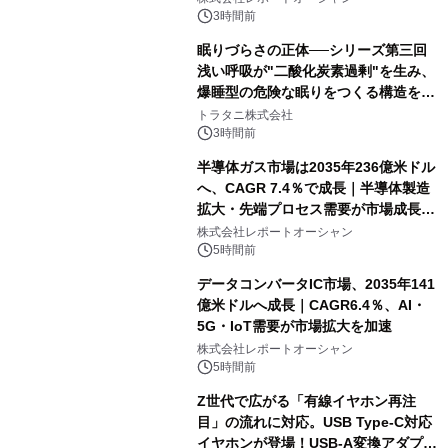
3時間前
眠りづらさの正体──シリーズ第三回
浅い呼吸が"二酸化炭素過剰"を生み、
爆睡型の危険な眠りをつくる構造を解
説
トラタニ株式会社
3時間前
半導体ガス市場は2035年236億米ドル
へ、CAGR 7.4％で成長｜半導体製造
拡大・先端プロセス需要が市場成長を
加速
株式会社レポートオーシャン
5時間前
データコンバータIC市場、2035年141
億米ドルへ成長｜CAGR6.4％、AI・
5G・IoT需要が市場拡大を加速
株式会社レポートオーシャン
5時間前
Z世代で広がる「有線イヤホン再注
目」の流れに対応。USB Type-C対応
イヤホンが登場！USB-A変換アダプタ