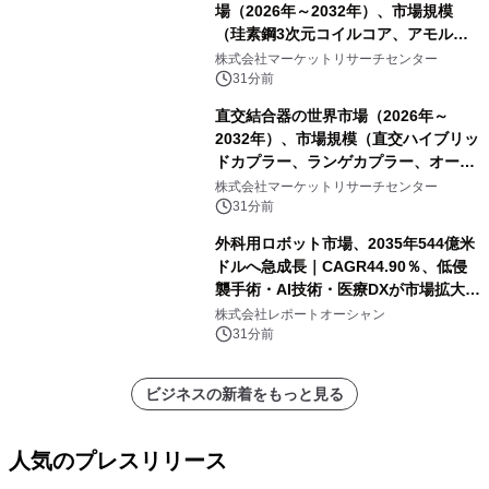
場（2026年～2032年）、市場規模
（珪素鋼3次元コイルコア、アモルフ
ァス合金3次元コイルコア）・分析レ
株式会社マーケットリサーチセンター
ポートを発表
31分前
直交結合器の世界市場（2026年～
2032年）、市場規模（直交ハイブリッ
ドカプラー、ランゲカプラー、オーバ
ーレイカプラー、その他）・分析レポ
株式会社マーケットリサーチセンター
ートを発表
31分前
外科用ロボット市場、2035年544億米
ドルへ急成長｜CAGR44.90％、低侵
襲手術・AI技術・医療DXが市場拡大を
牽引
株式会社レポートオーシャン
31分前
ビジネスの新着をもっと見る
人気のプレスリリース