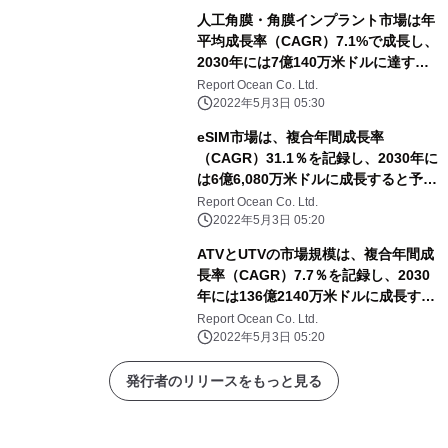
人工角膜・角膜インプラント市場は年
平均成長率（CAGR）7.1%で成長し、
2030年には7億140万米ドルに達する
と予測される
Report Ocean Co. Ltd.
2022年5月3日 05:30
eSIM市場は、複合年間成長率
（CAGR）31.1％を記録し、2030年に
は6億6,080万米ドルに成長すると予測
される
Report Ocean Co. Ltd.
2022年5月3日 05:20
ATVとUTVの市場規模は、複合年間成
長率（CAGR）7.7％を記録し、2030
年には136億2140万米ドルに成長する
と予測される
Report Ocean Co. Ltd.
2022年5月3日 05:20
発行者のリリースをもっと見る