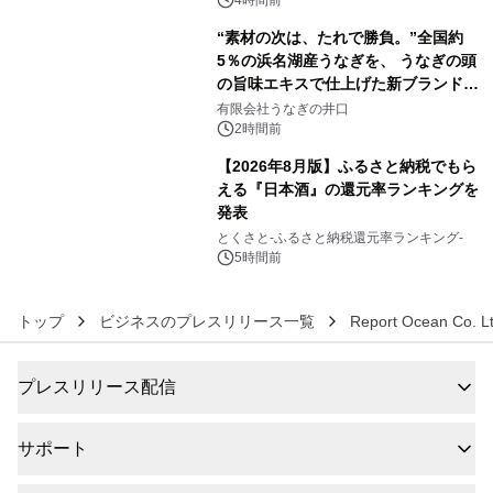
4時間前
“素材の次は、たれで勝負。”全国約
5％の浜名湖産うなぎを、 うなぎの頭
の旨味エキスで仕上げた新ブランド
5
「井口の誉」誕生
有限会社うなぎの井口
2時間前
【2026年8月版】ふるさと納税でもら
える『日本酒』の還元率ランキングを
発表
6
とくさと-ふるさと納税還元率ランキング-
5時間前
トップ
ビジネスのプレスリリース一覧
Report Ocean Co. Lt
プレスリリース配信
サポート