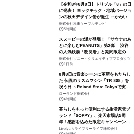
【令和8年8月8日】トリプル「8」の日
に発表！ ヨックモック・地域バージョ
ンの秋田デザイン缶が誕生 ～かわいい
1
秋田犬の子犬と秋田の四季と名所を巡
株式会社秋田ケーブルテレビ
るパッケージ～ 9月1日(火)秋田県内で
5時間前
販売開始
スヌーピーの湯が登場！ 「サウナのあ
とに楽しむPEANUTS」第2弾 渋谷
の人気銭湯「改良湯」と期間限定のコ
2
ラボレーション サウナイキタイコラ
株式会社ソニー・クリエイティブプロダクツ
ボグッズも発売決定！
1日前
8月8日は音楽シーンに革新をもたらし
た 伝説のリズムマシン「TR-808」を
祝う日 ～Roland Store Tokyoで実機
3
を展示しての 記念キャンペーンを開
ローランド株式会社
催 英国ラジオ「NTS」の 特別プログ
4時間前
ラムや、「TR-808」を愛する伝説的
暮らしをもっと便利にする生活家電ブ
アーティストを フィーチャーしたアニ
ランド「SOPPY」、楽天市場店5周
メーションを公開～
年！感謝を込めた限定キャンペーンを
4
8月10日より開催
LivelyLifeライブリーライフ株式会社