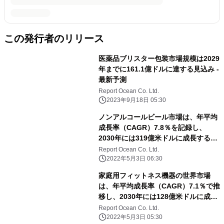
この発行者のリリース
医薬品ブリスター包装市場規模は2029
年までに161.1億ドルに達する見込み -
最新予測
Report Ocean Co. Ltd.
2023年9月18日 05:30
ノンアルコールビール市場は、年平均
成長率（CAGR）7.8％を記録し、
2030年には319億米ドルに成長すると
予測される
Report Ocean Co. Ltd.
2022年5月3日 06:30
家庭用フィットネス機器の世界市場
は、年平均成長率（CAGR）7.1％で推
移し、2030年には128億米ドルに成長
すると予測
Report Ocean Co. Ltd.
2022年5月3日 05:30