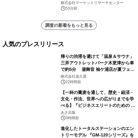
NPU/TPUベースのモジュール、FPGA
株式会社マーケットリサーチセンター
ベースのモジュール、ASICベースのモ
53分前
ジュール）・分析レポートを発表
調査の新着をもっと見る
人気のプレスリリース
帰りの渋滞を避けて「温泉＆サウナ」
三井アウトレットパーク木更津から車
で約5分 湯舞音 袖ケ浦店が夏フェア
1
メニューを提供
株式会社楽久屋
22時間前
【一杯の蕎麦を通して、歴史・経済・
文化・作法、世界への広がりまでを学
べる】『ビジネスエリートのための 教
2
養としての蕎麦』2026年8月25日
あさ出版
（火）発売
3時間前
進化したトータルステーションのエン
トリーモデル 『GM-120シリーズ』を