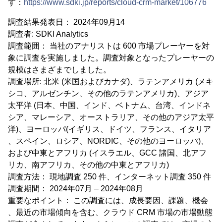
す：
https://www.sdki.jp/reports/cloud-crm-market/106776
調査結果発表日： 2024年09月14
調査者: SDKI Analytics
調査範囲： 当社のアナリストは 600 市場プレーヤーを対
象に調査を実施しました。調査対象となったプレーヤーの
規模はさまざまでしました。
調査場所: 北米 (米国およびカナダ)、ラテンアメリカ (メキ
シコ、アルゼンチン、その他のラテンアメリカ)、アジア
太平洋 (日本、中国、インド、ベトナム、台湾、インドネ
シア、マレーシア、オーストラリア、その他のアジア太平
洋)、ヨーロッパ(イギリス、ドイツ、フランス、イタリア
、スペイン、ロシア、NORDIC、その他のヨーロッパ)、
および中東とアフリカ (イスラエル、GCC 諸国、北アフ
リカ、南アフリカ、その他の中東とアフリカ)
調査方法： 現地調査 250 件、インターネット調査 350 件
調査期間： 2024年07月 – 2024年08月
重要なポイント： この調査には、成長要因、課題、機会
、最近の市場傾向を含む、クラウド CRM 市場の市場動態