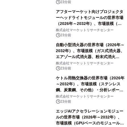
5N5（99.9995%））・分析レポート
23分前
を発表
アフターマーケット向けプロジェクタ
ーヘッドライトモジュールの世界市場
（2026年～2032年）、市場規模（シ
ングルダイレクトビーム、デュアルダ
株式会社マーケットリサーチセンター
イレクトビーム、その他）・分析レポ
23分前
ートを発表
自動小型消火器の世界市場（2026年～
2032年）、市場規模（ガス式消火器、
エアゾール式消火器、粉末式消火
器）・分析レポートを発表
株式会社マーケットリサーチセンター
23分前
ケトル用熱交換器の世界市場（2026年
～2032年）、市場規模（ステンレス
鋼、炭素鋼、その他）・分析レポート
を発表
株式会社マーケットリサーチセンター
23分前
エッジAIアクセラレーションモジュー
ルの世界市場（2026年～2032年）、
市場規模（GPUベースのモジュール、