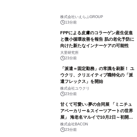
株式会社いえらぶGROUP
13分前
FPPによる皮膚のコラーゲン産生促進
と微小循環改善を報告 肌の老化予防に
向けた新たなインナーケアの可能性
大里研究所
23分前
「派遣＝固定勤務」の常識を刷新！ ユ
ウクリ、クリエイティブ職特化の「派
遣フレックス」を開始
株式会社ユウクリ
23分前
甘くて可愛い♪夢の合同展 「ミニチュ
アベーカリー＆スイーツアートの世界
展」 海老名マルイで10月2日～初開
催！
株式会社BACON
23分前