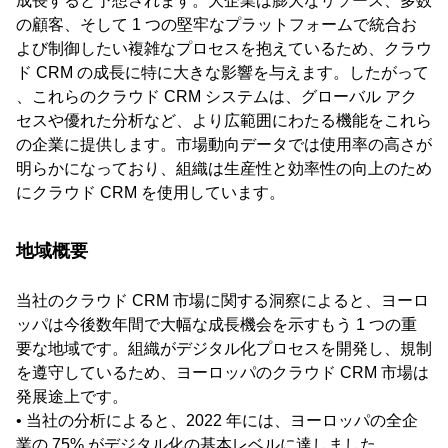
成長すると予想されます。大企業は膨大なリソース、多数
の顧客、そして 1 つの堅牢なプラットフォームで統合お
よび制御したい複雑なプロセスを抱えているため、クラウ
ド CRM の成長に特に大きな影響を与えます。したがって
、これらのクラウド CRM システムは、グローバル アク
セスや優れた分析など、より広範囲にわたる機能をこれら
の企業に提供します。市場動向データでは使用率の高さが
明らかになっており、組織は生産性と効率性の向上のため
にクラウド CRM を使用しています。
地域概要
当社のクラウド CRM 市場に関する洞察によると、ヨーロ
ッパは今後数年間で大幅な成長機会を示すもう 1 つの重
要な地域です。組織がデジタル化プロセスを開発し、規制
を遵守しているため、ヨーロッパのクラウド CRM 市場は
発展途上です。
• 当社の分析によると、2022 年には、ヨーロッパの全企
業の 75% がデジタル化の基本レベルに達しました。