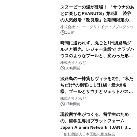
スヌーピーの湯が登場！ 「サウナのあ
とに楽しむPEANUTS」第2弾 渋谷
の人気銭湯「改良湯」と期間限定のコ
1
ラボレーション サウナイキタイコラ
株式会社ソニー・クリエイティブプロダクツ
ボグッズも発売決定！
1日前
時間に追われず、丸ごと1日淡路島グ
ルメと観光、レジャー施設で クラブハ
ウスのようなプールと、変わった形の
2
サウナも 「THE BOXY AWAJI」のお
株式会社ぷらど
得な素泊まり連泊プランで
10時間前
淡路島の一棟貸しヴィラを2泊、"私た
ちだけ"の別荘に 1日1組・最大8名
様、プールとサウナとジェットバス付
3
きで Villa Mon Temps AWAJIの連泊
株式会社ぷらど
素泊りプラン
17時間前
現役留学生がつくる、留学生のため
の、留学生専用プラットフォーム
Japan Alumni Network（JAN）β版
4
をリリース
一般社団法人日本国際化推進協会