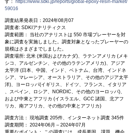
す：
https://www.sdki.jp/reports/global-epoxy-resin-market/
59016
調査結果発表日：2024年08月07
調査者: SDKIアナリティクス
調査範囲： 当社のアナリストは 550 市場プレーヤーを対
象に調査を実施しました。調査対象となったプレーヤーの
規模はさまざまでしました。
調査場所: 北米 (米国およびカナダ)、ラテンアメリカ (メキ
シコ、アルゼンチン、その他のラテンアメリカ)、アジア
太平洋 (日本、中国、インド、ベトナム、台湾、インドネ
シア、マレーシア、オーストラリア、その他のアジア太平
洋)、ヨーロッパ(イギリス、ドイツ、フランス、イタリア
、スペイン、ロシア、NORDIC、その他のヨーロッパ)、
および中東とアフリカ (イスラエル、GCC 諸国、北アフ
リカ、南アフリカ、その他の中東とアフリカ)
調査方法： 現地調査 205件、インターネット調査 345件
調査期間： 2024年06月 – 2024年07月
重要なポイント： この調査には、成長要因、課題、機会