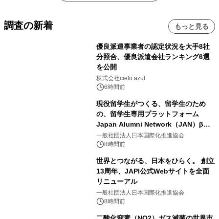
調査の新着
もっと見る
優良派遣事業者の認定状況を大手8社
分照合、優良派遣会社ランキング6選
を公開
株式会社cielo azul
6時間前
現役留学生がつくる、留学生のため
の、留学生専用プラットフォーム
Japan Alumni Network（JAN）β版
をリリース
一般社団法人日本国際化推進協会
8時間前
世界とつながる、日本をひらく。 創立
13周年、JAPI公式Webサイトを全面
リニューアル
一般社団法人日本国際化推進協会
8時間前
二酸化窒素（NO2）ガス滅菌の世界市