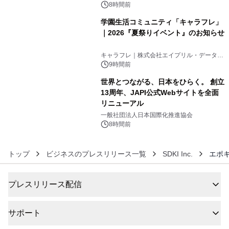
8時間前
学園生活コミュニティ「キャラフレ」
｜2026『夏祭りイベント』のお知らせ
5
キャラフレ｜株式会社エイプリル・データ・
デザインズ
9時間前
世界とつながる、日本をひらく。 創立
13周年、JAPI公式Webサイトを全面
リニューアル
6
一般社団法人日本国際化推進協会
8時間前
トップ
ビジネスのプレスリリース一覧
SDKI Inc.
エポキ
プレスリリース配信
サポート