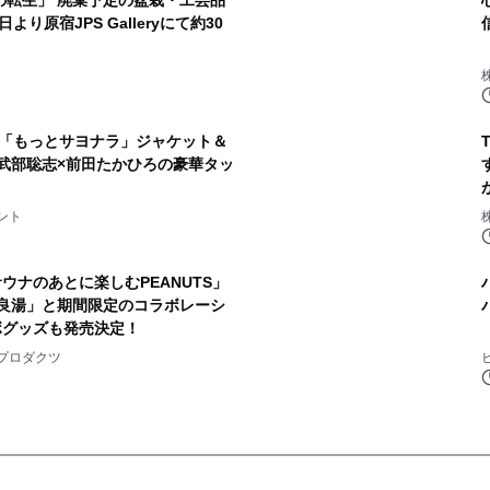
の転生」 廃棄予定の盆栽・工芸品
り原宿JPS Galleryにて約30
「もっとサヨナラ」ジャケット＆
武部聡志×前田たかひろの豪華タッ
ント
ウナのあとに楽しむPEANUTS」
良湯」と期間限定のコラボレーシ
ボグッズも発売決定！
プロダクツ