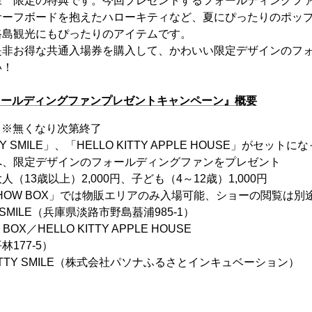
様 限定の特典です。今回プレゼントするフォールディングフ
サーフボードを抱えたハローキティなど、夏にぴったりのポッ
路島観光にもぴったりのアイテムです。
是非お得な共通入場券を購入して、かわいい限定デザインのフ
い！
ォールディングファンプレゼントキャンペーン』概要
月）※無くなり次第終了
TY SMILE」、「HELLO KITTY APPLE HOUSE」がセ
へ、限定デザインのフォールディングファンをプレゼント
（13歳以上）2,000円、子ども（4～12歳）1,000円
TY SHOW BOX」では物販エリアのみ入場可能、ショーの閲覧は
Y SMILE（兵庫県淡路市野島蟇浦985-1）
W BOX／HELLO KITTY APPLE HOUSE
177-5）
KITTY SMILE（株式会社パソナふるさとインキュベーション）