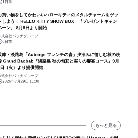
1日前
お買い物をしてかわいいハローキティのメタルチャームをゲッ
トしよう！ HELLO KITTY SHOW BOX 『プレゼントキャン
ペーン』 8月8日より開始
株式会社パソナグループ
6日前
兵庫・淡路島「Auberge フレンチの森」夕涼みに愉しむ秋の晩
餐 Grand Baobab『淡路島 秋の旬彩と実りの饗宴コース』9月
1日（火）より提供開始
株式会社パソナグループ
2026年7月29日 11:30
もっと見る