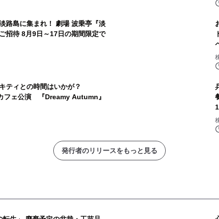
淡路島に集まれ！ 劇場 波乗亭『淡
招待 8月9日～17日の期間限定で
キティとの時間はいかが？
X カフェ公演 『Dreamy Autumn』
発行者のリリースをもっと見る