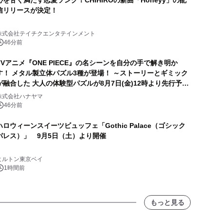
心を甘く満たす恋愛ソング！CHIHIROの新曲「Honeyy」の配
信リリースが決定！
株式会社テイチクエンタテインメント
46分前
TVアニメ『ONE PIECE』の名シーンを自分の手で解き明か
す！ メタル製立体パズル3種が登場！ ～ストーリーとギミック
が融合した 大人の体験型パズルが8月7日(金)12時より先行予約
受付開始～
株式会社ハナヤマ
46分前
ハロウィーンスイーツビュッフェ「Gothic Palace（ゴシック
パレス）」 9月5日（土）より開催
ヒルトン東京ベイ
1時間前
もっと見る