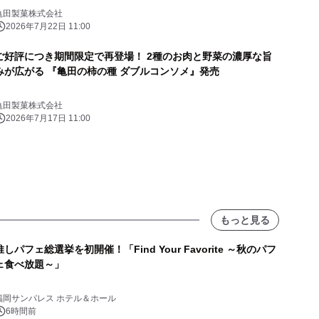
亀田製菓株式会社
2026年7月22日 11:00
ご好評につき期間限定で再登場！ 2種のお肉と野菜の濃厚な旨
みが広がる 『亀田の柿の種 ダブルコンソメ』発売
亀田製菓株式会社
2026年7月17日 11:00
もっと見る
推しパフェ総選挙を初開催！「Find Your Favorite ～秋のパフ
ェ食べ放題～」
福岡サンパレス ホテル＆ホール
6時間前