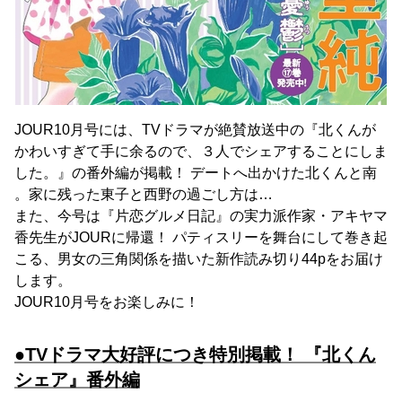
JOUR10月号には、TVドラマが絶賛放送中の『北くんが
かわいすぎて手に余るので、３人でシェアすることにしま
した。』の番外編が掲載！ デートへ出かけた北くんと南
。家に残った東子と西野の過ごし方は…
また、今号は『片恋グルメ日記』の実力派作家・アキヤマ
香先生がJOURに帰還！ パティスリーを舞台にして巻き起
こる、男女の三角関係を描いた新作読み切り44pをお届け
します。
JOUR10月号をお楽しみに！
●TVドラマ大好評につき特別掲載！ 『北くん
シェア』番外編