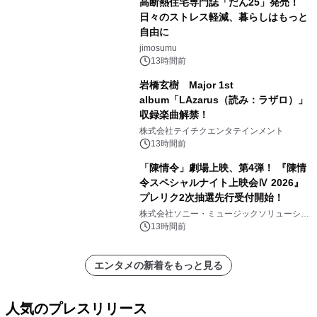
高断熱住宅専門誌「だん25」発売！
日々のストレス軽減、暮らしはもっと
自由に
jimosumu
13時間前
岩橋玄樹 Major 1st
album「LAzarus（読み：ラザロ）」
収録楽曲解禁！
株式会社テイチクエンタテインメント
13時間前
「陳情令」劇場上映、第4弾！ 『陳情
令スペシャルナイト上映会Ⅳ 2026』
プレリク2次抽選先行受付開始！
株式会社ソニー・ミュージックソリューショ
ンズ
13時間前
エンタメの新着をもっと見る
人気のプレスリリース