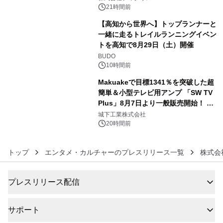
没入型バー「BAR Arca」
21時間前
【高知から世界へ】トップランナーと
一緒に走るトレイルランニングイベン
トを高知で8月29日（土）開催
5
BUDO
10時間前
Makuakeで目標1341％を突破した超
簡単＆小型テレビ用アンプ 「SW TV
Plus」8月7日より一般販売開始！ ケ
6
ーブル1本つなぐだけ、テレビの音が
城下工業株式会社
ぐっと豊かに
20時間前
トップ
エンタメ・カルチャーのプレスリリース一覧
株式会
プレスリリース配信
サポート