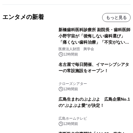
エンタメの新着
もっと見る
新橋歯科医科診療所 副院長・歯科医師
小野宇宙が「後悔しない歯科選び」
「痛くない歯科治療」「不安がない治
療計画」をテーマに専門監修
医療法人財団 興学会
12時間前
名古屋で毎日開催、イマーシブシアタ
ーの常設施設をオープン！
クローズシアター
12時間前
広島生まれのぷよぷよ 広島企業No.1
の“ぷよぷよ愛”が決定！
広島ホームテレビ
12時間前