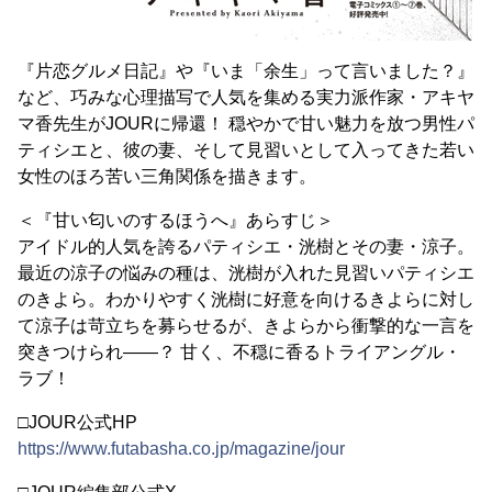
『片恋グルメ日記』や『いま「余生」って言いました？』
など、巧みな心理描写で人気を集める実力派作家・アキヤ
マ香先生がJOURに帰還！ 穏やかで甘い魅力を放つ男性パ
ティシエと、彼の妻、そして見習いとして入ってきた若い
女性のほろ苦い三角関係を描きます。
＜『甘い匂いのするほうへ』あらすじ＞
アイドル的人気を誇るパティシエ・洸樹とその妻・涼子。
最近の涼子の悩みの種は、洸樹が入れた見習いパティシエ
のきよら。わかりやすく洸樹に好意を向けるきよらに対し
て涼子は苛立ちを募らせるが、きよらから衝撃的な一言を
突きつけられ――？ 甘く、不穏に香るトライアングル・
ラブ！
□JOUR公式HP
https://www.futabasha.co.jp/magazine/jour