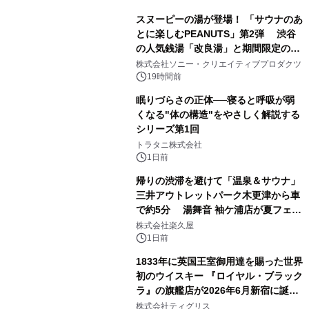
スヌーピーの湯が登場！ 「サウナのあ
とに楽しむPEANUTS」第2弾 渋谷
の人気銭湯「改良湯」と期間限定のコ
1
ラボレーション サウナイキタイコラ
株式会社ソニー・クリエイティブプロダクツ
ボグッズも発売決定！
19時間前
眠りづらさの正体──寝ると呼吸が弱
くなる"体の構造"をやさしく解説する
シリーズ第1回
2
トラタニ株式会社
1日前
帰りの渋滞を避けて「温泉＆サウナ」
三井アウトレットパーク木更津から車
で約5分 湯舞音 袖ケ浦店が夏フェア
3
メニューを提供
株式会社楽久屋
1日前
1833年に英国王室御用達を賜った世界
初のウイスキー 『ロイヤル・ブラック
ラ』の旗艦店が2026年6月新宿に誕
4
生 バカルディ ジャパンと連携した
株式会社ティグリス