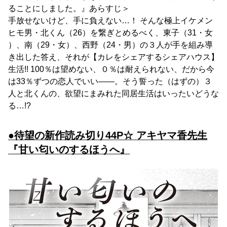
ることにしました。』あらすじ＞
手放せないけど、手に負えない…！ そんな極上イケメン
ヒモ男・北くん（26）を繋ぎとめるべく、東子（31・女
）、南（29・女）、西野（24・男）の３人が手を組み導
き出した答え、それが【カレをシェアするシェアハウス】
生活!! 100％は望めない、０％は耐えられない、だから今
は33％ずつの恋人でいい――。そう誓った（はずの）３
人と北くんの、欲望にまみれた同居生活はいったいどうな
る…!?
●待望の新作読み切り44P☆ アキヤマ香先生
『甘い匂いのするほうへ』