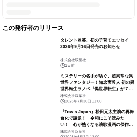
この発行者のリリース
タレント照英、初の子育てエッセイ
2026年9月16日発売のお知らせ
株式会社双葉社
2日前
ミステリーの名手が紡ぐ、超異常な異
世界ファンタジー！知念実希人 初の異
世界転生ラノベ『偽世界転生』が７月
３０日（木）よりついに発売開
株式会社双葉社
始！！〜発売記念PVも公開！〜
2026年7月30日 11:00
『Travis Japan』松田元太主演の再舞
台化で話題！ 令和にこそ読みた
い！ 心が熱くなる演歌漫画の傑作、
土田世紀『俺節』が当時の原画も多数
株式会社双葉社