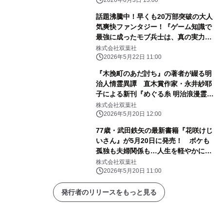
掲載のリマスター版となって登場！
2026年6月3日 13:00
話題沸騰中！早くも20万部突破の大人
気爽快ファンタジー！『ゲーム知識で
最強に成ったモブ兵士は、真の実力を
隠したい』第３巻発売＆PV公開！
株式会社双葉社
2026年5月22日 11:00
『木挽町のあだ討ち』の著者が綴る明
治人情霊異譚 直木賞作家・永井紗耶
子による新刊『めぐる糸 明治浪漫霊異
譚』発売！
株式会社双葉社
2026年5月20日 12:00
77歳・武田鉄矢の最新書籍『花咲けじ
いさん』が5月20日に発売！ ボケも
孤独も夫婦関係も…人生を軽やかにす
る“老いの教科書”
株式会社双葉社
2026年5月20日 11:00
発行者のリリースをもっと見る