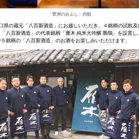
「豊洲のみよし」内観
山口県の蔵元「八百新酒造」にお越しいただき、４銘柄の試飲及
「八百新酒造」の代表銘柄「雁木 純米大吟醸 鶺鴒」を設置し
で５銘柄の「八百新酒造」のお酒をお楽しみいただけます。