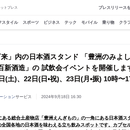
プレスリリース
アットプレス
フスタイル
スポーツ
ビジネス
テック
モバイル
乗り物
クラ
万来」内の日本酒スタンド 「豊洲のみよ
百新酒造」の 試飲会イベントを開催します
日(土)、22日(日•祝)、23日(月•振) 10時〜
ーション
サービス
2024年9月18日 16:30
内にある総合土産物店「豊洲えんぎもの」の一角にある日本酒ス
種の全国各地の日本酒を味わえる立ち飲みスポットです。カプセ