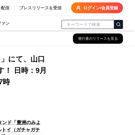
を配信
プレスリリースを受信
ログイン/会員登録
ファン
発行者のリリースを見る
し」にて、山口
！ 日時：9月
17時
タンド「豊洲のみよ
ルトイ（ガチャガチ