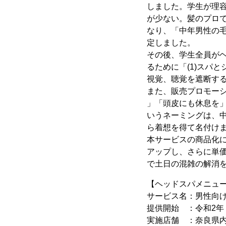
しました。学生が理
が少ない。髪のプロ
なり、「中年男性の
定しました。
その後、学生全員が
るために「(1)スパ
視覚、聴覚を遮断す
また、販売プロモーシ
」「頭皮にも休息を」
いうネーミングは、中
ら着想を得て名付け
本サービスの商品化
アップし、さらに単
で土日の混雑の解消
【ヘッドスパメニュ
サービス名：男性向け
提供開始 ：令和2年（
実施店舗 ：奈良県内