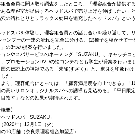
容組合会員に聞き取り調査をしたところ、「理容組合が提供す
である理容室が提供するヘッドスパで売り上げを伸ばしたい」
毛穴の汚れとりとリラックス効果を追究したヘッドスパ」とい
ヘッドスパを体験し、理容組合員との話し合いを繰り返して、
とシャンプーの一連の流れを完全に分ける。(2)椅子を寝かせて一番
る」の3つの提案を行いました。
ョンやスパサービスのネーミング「SUZAKU」、キャッチコ
、プロモーションDVDの絵コンテなども学生が発案を行いまし
国の伝説上の神獣である「朱雀(すざく)」と、奈良を印象付
ました。
により、理容組合にとっては、「顧客満足度を向上できる」「1
価の高いサロンオリジナルスパへの誘導も見込める」「平日限
を目指す」などの効果が期待されます。
ー概要】
ヘッドスパ「SUZAKU」
2020年）12月1日（火）
の10店舗（奈良県理容組合加盟店）