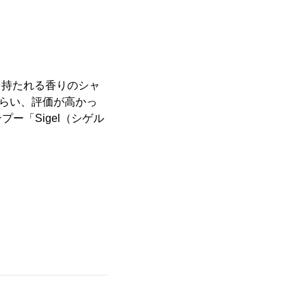
を持たれる香りのシャ
もらい、評価が高かっ
ー「Sigel（シゲル
）