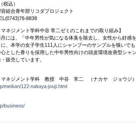
（税込）
理容組合青年部リコダプロジェクト
743)76-8838
マネジメント学科中谷 常二ゼミのこれまでの取り組み】
年）3月には、「中年男性が気になる体臭を除去し、女性から好感
に、本学の女子学生111人にシャンプーのサンプルを嗅いで
心とした香りを採用した中年男性向けの頭皮環境改善型シャンプ
発・販売しています。
・マネジメント学科 教授 中谷 常二 （ナカヤ ジョウジ
.jp/meikan/122-nakaya-jouji.html
jp/business/