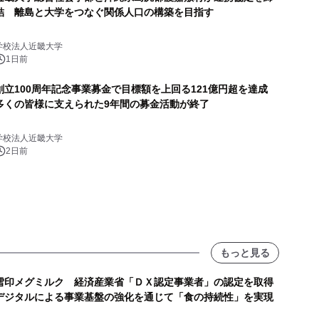
結 離島と大学をつなぐ関係人口の構築を目指す
学校法人近畿大学
1日前
創立100周年記念事業募金で目標額を上回る121億円超を達成
多くの皆様に支えられた9年間の募金活動が終了
学校法人近畿大学
2日前
もっと見る
雪印メグミルク 経済産業省「ＤＸ認定事業者」の認定を取得
デジタルによる事業基盤の強化を通じて「食の持続性」を実現