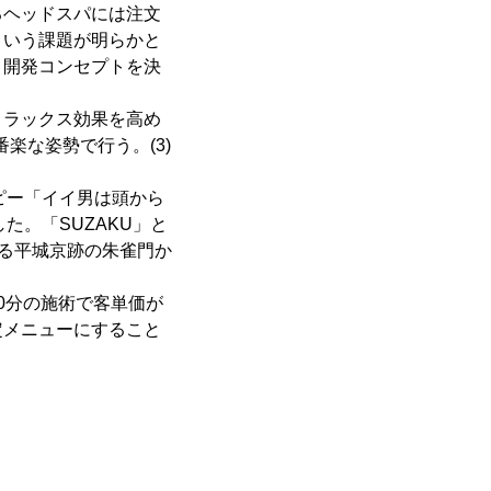
るヘッドスパには注文
という課題が明らかと
う開発コンセプトを決
リラックス効果を高め
楽な姿勢で行う。(3)
ピー「イイ男は頭から
た。「SUZAKU」と
ける平城京跡の朱雀門か
0分の施術で客単価が
定メニューにすること