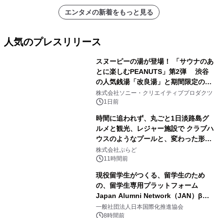
エンタメの新着をもっと見る
人気のプレスリリース
スヌーピーの湯が登場！ 「サウナのあ
とに楽しむPEANUTS」第2弾 渋谷
の人気銭湯「改良湯」と期間限定のコ
1
ラボレーション サウナイキタイコラ
株式会社ソニー・クリエイティブプロダクツ
ボグッズも発売決定！
1日前
時間に追われず、丸ごと1日淡路島グ
ルメと観光、レジャー施設で クラブハ
ウスのようなプールと、変わった形の
2
サウナも 「THE BOXY AWAJI」のお
株式会社ぷらど
得な素泊まり連泊プランで
11時間前
現役留学生がつくる、留学生のため
の、留学生専用プラットフォーム
Japan Alumni Network（JAN）β版
3
をリリース
一般社団法人日本国際化推進協会
8時間前