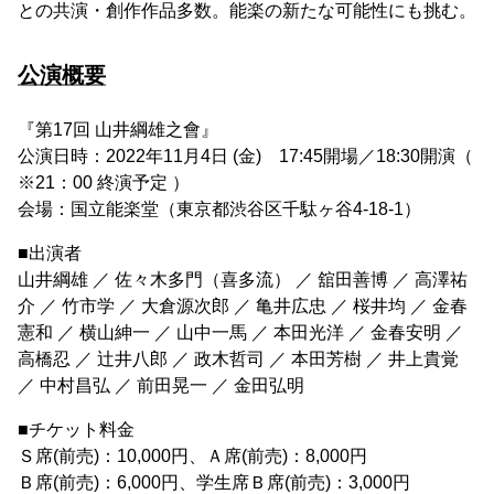
との共演・創作作品多数。能楽の新たな可能性にも挑む。
公演概要
『第17回 山井綱雄之會』
公演日時：2022年11月4日 (金) 17:45開場／18:30開演（
※21：00 終演予定 ）
会場：国立能楽堂（東京都渋谷区千駄ヶ谷4-18-1）
■出演者
山井綱雄 ／ 佐々木多門（喜多流） ／ 舘田善博 ／ 高澤祐
介 ／ 竹市学 ／ 大倉源次郎 ／ 亀井広忠 ／ 桜井均 ／ 金春
憲和 ／ 横山紳一 ／ 山中一馬 ／ 本田光洋 ／ 金春安明 ／
高橋忍 ／ 辻井八郎 ／ 政木哲司 ／ 本田芳樹 ／ 井上貴覚
／ 中村昌弘 ／ 前田晃一 ／ 金田弘明
■チケット料金
Ｓ席(前売)：10,000円、Ａ席(前売)：8,000円
Ｂ席(前売)：6,000円、学生席Ｂ席(前売)：3,000円