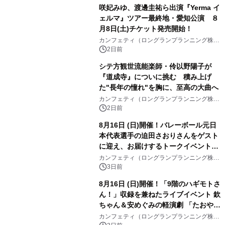
咲妃みゆ、渡邊圭祐ら出演『Yerma イ
ェルマ』ツアー最終地・愛知公演 ８
月8日(土)チケット発売開始！
カンフェティ（ロングランプランニング株式
会社）
2日前
シテ方観世流能楽師・伶以野陽子が
『道成寺』についに挑む 積み上げ
た"長年の憧れ"を胸に、至高の大曲へ
カンフェティ（ロングランプランニング株式
会社）
2日前
8月16日 (日)開催！バレーボール元日
本代表選手の迫田さおりさんをゲスト
に迎え、お届けするトークイベント
『第4回 堀口はしのお話の会』チケッ
カンフェティ（ロングランプランニング株式
会社）
ト発売中
3日前
8月16日 (日)開催！「9階のハギモトさ
ん！」収録を兼ねたライブイベント 欽
ちゃん＆安めぐみの軽演劇 「たおやか
な心」 チケット販売中
カンフェティ（ロングランプランニング株式
会社）