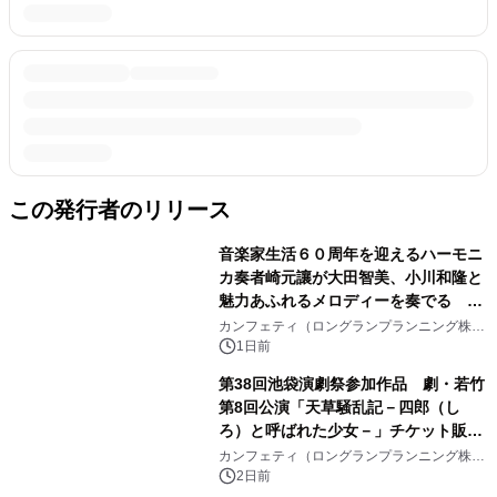
この発行者のリリース
音楽家生活６０周年を迎えるハーモニ
カ奏者崎元讓が大田智美、小川和隆と
魅力あふれるメロディーを奏でる
『ファンタスティック・トリオⅢ』チ
カンフェティ（ロングランプランニング株式
会社）
ケット8月24日(月)～発売開始！
1日前
第38回池袋演劇祭参加作品 劇・若竹
第8回公演「天草騒乱記－四郎（し
ろ）と呼ばれた少女－」チケット販売
開始
カンフェティ（ロングランプランニング株式
会社）
2日前