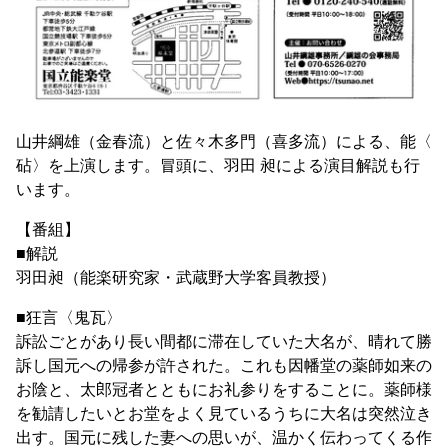
山井綱雄（金春流）と佐々木多門（喜多流）による、能〈
砧〉を上演します。冒頭に、羽田 昶による演目解説も行
います。
【番組】
■解説
羽田昶（能楽研究家・武蔵野大学客員教授）
■狂言〈鬼瓦〉
訴訟ごとがあり長い間都に滞在していた大名が、晴れて勝
訴し国元への帰参が許された。これも因幡堂の薬師如来の
お陰と、太郎冠者とともにお礼参りをすることに。薬師様
を勧請したいとお堂をよく見ているうちに大名は突然泣き
出す。国元に残した妻への思いが、温かく伝わってくる作