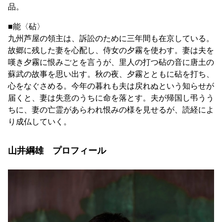
品。
■能〈砧〉
九州芦屋の領主は、訴訟のために三年間も在京している。
故郷に残した妻を心配し、侍女の夕霧を使わす。妻は夫を
嘆き夕霧に恨みごとを言うが、里人の打つ砧の音に唐土の
蘇武の故事を思い出す。秋の夜、夕霧とともに砧を打ち、
心をなぐさめる。今年の暮れも夫は戻れぬという知らせが
届くと、妻は失意のうちに命を落とす。夫が帰国し弔うう
ちに、妻の亡霊があらわれ恨みの様を見せるが、読経によ
り成仏していく。
山井綱雄 プロフィール