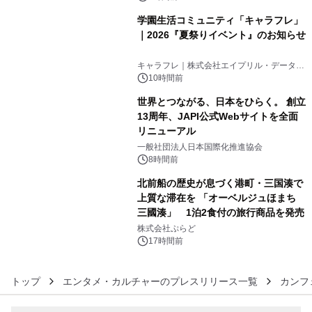
学園生活コミュニティ「キャラフレ」
｜2026『夏祭りイベント』のお知らせ
4
キャラフレ｜株式会社エイプリル・データ・
デザインズ
10時間前
世界とつながる、日本をひらく。 創立
13周年、JAPI公式Webサイトを全面
リニューアル
5
一般社団法人日本国際化推進協会
8時間前
北前船の歴史が息づく港町・三国湊で
上質な滞在を 「オーベルジュほまち
三國湊」 1泊2食付の旅行商品を発売
6
株式会社ぷらど
17時間前
トップ
エンタメ・カルチャーのプレスリリース一覧
カンフ