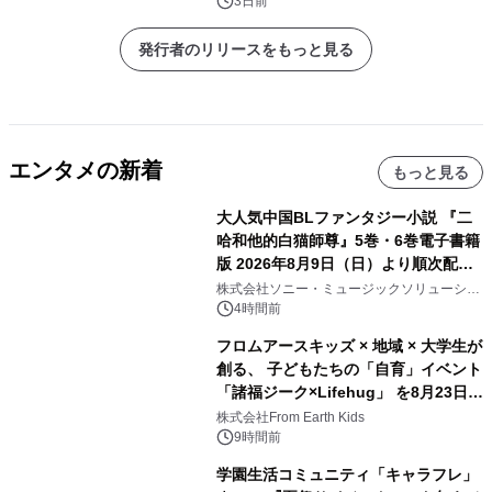
3日前
発行者のリリースをもっと見る
エンタメの新着
もっと見る
大人気中国BLファンタジー小説 『二
哈和他的白猫師尊』5巻・6巻電子書籍
版 2026年8月9日（日）より順次配信
開始
株式会社ソニー・ミュージックソリューショ
ンズ
4時間前
フロムアースキッズ × 地域 × 大学生が
創る、 子どもたちの「自育」イベント
「諸福ジーク×Lifehug」 を8月23日
(日)開催
株式会社From Earth Kids
9時間前
学園生活コミュニティ「キャラフレ」