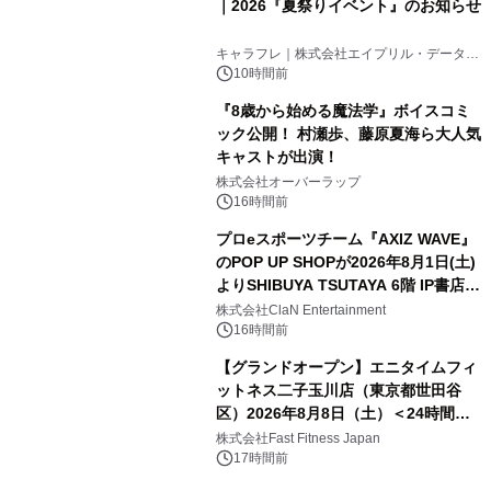
｜2026『夏祭りイベント』のお知らせ
キャラフレ｜株式会社エイプリル・データ・
デザインズ
10時間前
『8歳から始める魔法学』ボイスコミ
ック公開！ 村瀬歩、藤原夏海ら大人気
キャストが出演！
株式会社オーバーラップ
16時間前
プロeスポーツチーム『AXIZ WAVE』
のPOP UP SHOPが2026年8月1日(土)
よりSHIBUYA TSUTAYA 6階 IP書店で
開催決定！！
株式会社ClaN Entertainment
16時間前
【グランドオープン】エニタイムフィ
ットネス二子玉川店（東京都世田谷
区）2026年8月8日（土）＜24時間年
中無休のフィットネスジム＞
株式会社Fast Fitness Japan
17時間前