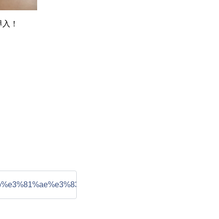
導入！
f%9b%e3%81%ae%e3%83%a1%e3%83%8b%e3%83%a5%e3%8