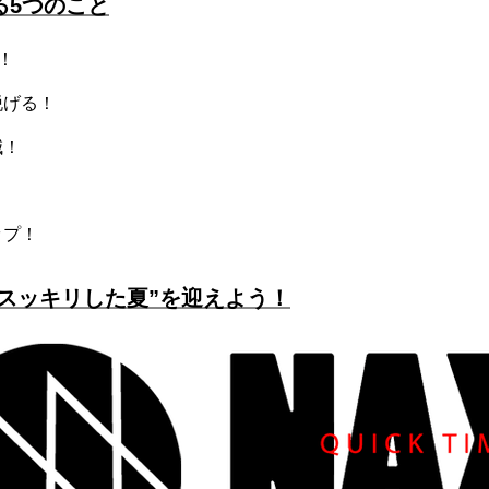
る5つのこと
！
脱げる！
減！
！
ップ！
て“スッキリした夏”を迎えよう！