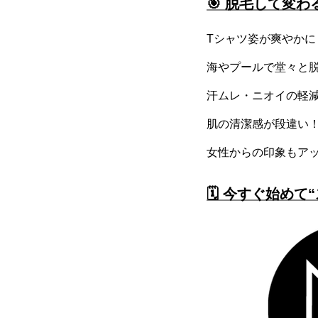
🎯 脱毛して変わ
Tシャツ姿が爽やかに
海やプールで堂々と
汗ムレ・ニオイの軽
肌の清潔感が段違い
女性からの印象もア
🗓 今すぐ始め