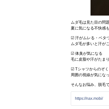
ムダ毛は見た目の問
夏に気になる不快感
☑ 汗がムレる・ベタ
ムダ毛が多いと汗がこ
☑ 体臭が気になる
毛に皮脂や汗がたま
☑ Tシャツからのぞ
周囲の視線が気にな
そんなお悩み、脱毛
https://nax.mobi/