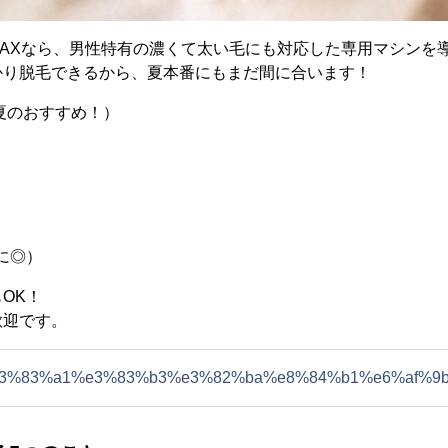
AXなら、男性特有の濃くて太い毛にも対応した専用マシンを
かり脱毛できるから、夏本番にもまだ間に合います！
（夏のおすすめ！）
）
に◎）
OK！
歓迎です。
bi/%e3%83%a1%e3%83%b3%e3%82%ba%e8%84%b1%e6%a