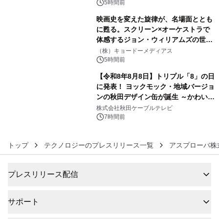
5時間前
映画史を変えた旋律が、名場面ととも
に甦る。スクリーン×オーケストラで
体感するジョン・ウィリアムズの世
5
界。ジョン・ウィリアムズ：シネマ・
（株）キョードーメディアス
スペクタキュラー・コンサート 開催決
5時間前
定！
【令和8年8月8日】トリプル「8」の日
に発表！ ヨックモック・地域バージョ
ンの秋田デザイン缶が誕生 ～かわいい
6
秋田犬の子犬と秋田の四季と名所を巡
株式会社秋田ケーブルテレビ
るパッケージ～ 9月1日(火)秋田県内で
7時間前
販売開始
トップ
テクノロジーのプレスリリース一覧
アスプローバ株
プレスリリース配信
サポート