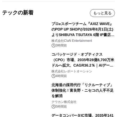
テックの新着
もっと見る
プロeスポーツチーム『AXIZ WAVE』
のPOP UP SHOPが2026年8月1日(土)
よりSHIBUYA TSUTAYA 6階 IP書店で
開催決定！！
株式会社ClaN Entertainment
3時間前
コパッケージド・オプティクス
（CPO）市場、2035年28億8,700万米
ドルへ拡大、CAGR36.2％｜AIデータ
センター・高速光通信需要が成長を加
株式会社レポートオーシャン
速
4時間前
北海道の採用代行「リクルーティブ」
体制強化！富良野・ニセコの人手不足
を解消
クウカン株式会社
5時間前
データコンバータIC市場、2035年141