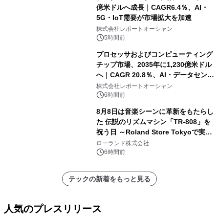
億米ドルへ成長｜CAGR6.4％、AI・
5G・IoT需要が市場拡大を加速
株式会社レポートオーシャン
5時間前
プロセッサおよびコンピューティング
チップ市場、2035年に1,230億米ドル
へ｜CAGR 20.8％、AI・データセンタ
ー需要が成長を牽引
株式会社レポートオーシャン
6時間前
8月8日は音楽シーンに革新をもたらし
た 伝説のリズムマシン「TR-808」を
祝う日 ～Roland Store Tokyoで実機
を展示しての 記念キャンペーンを開
ローランド株式会社
催 英国ラジオ「NTS」の 特別プログ
6時間前
ラムや、「TR-808」を愛する伝説的
アーティストを フィーチャーしたアニ
テックの新着をもっと見る
メーションを公開～
人気のプレスリリース