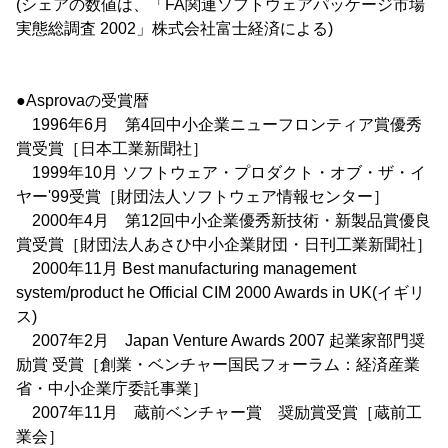
(シェアの数値は、「FA関連ソフトウェアパッケージ市場
実態総調査 2002」株式会社富士経済による)
●Asprovaの受賞暦
1996年6月 第4回中小企業ニューフロンティア賞優秀
賞受賞［日本工業新聞社］
1999年10月 ソフトウェア・プロダクト・オブ・ザ・イ
ヤー'99受賞［財団法人ソフトウェア情報センター］
2000年4月 第12回中小企業優秀新技術・新製品賞優良
賞受賞［財団法人あさひ中小企業財団・日刊工業新聞社］
2000年11月 Best manufacturing management
system/product he Official CIM 2000 Awards in UK(イギリ
ス)
2007年2月 Japan Venture Awards 2007 起業家部門奨
励賞 受賞［創業・ベンチャー国民フォーラム：経済産業
省・中小企業庁委託事業］
2007年11月 蔵前ベンチャー賞 奨励賞受賞［蔵前工
業会］