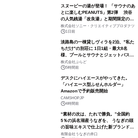
スヌーピーの湯が登場！ 「サウナのあ
とに楽しむPEANUTS」第2弾 渋谷
の人気銭湯「改良湯」と期間限定のコ
1
ラボレーション サウナイキタイコラ
株式会社ソニー・クリエイティブプロダクツ
ボグッズも発売決定！
1日前
淡路島の一棟貸しヴィラを2泊、"私た
ちだけ"の別荘に 1日1組・最大8名
様、プールとサウナとジェットバス付
2
きで Villa Mon Temps AWAJIの連泊
株式会社ぷらど
素泊りプラン
5時間前
デスクにハイエースがやってきた。
「ハイエース型ふせんホルダー」
Amazonで予約販売開始
3
CAMSHOP.JP
4時間前
“素材の次は、たれで勝負。”全国約
5％の浜名湖産うなぎを、 うなぎの頭
の旨味エキスで仕上げた新ブランド
4
「井口の誉」誕生
有限会社うなぎの井口