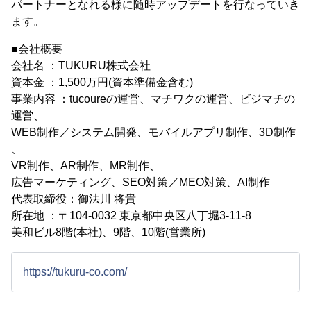
パートナーとなれる様に随時アップデートを行なっていき
ます。
■会社概要
会社名 ：TUKURU株式会社
資本金 ：1,500万円(資本準備金含む)
事業内容 ：tucoureの運営、マチワクの運営、ビジマチの
運営、
WEB制作／システム開発、モバイルアプリ制作、3D制作
、
VR制作、AR制作、MR制作、
広告マーケティング、SEO対策／MEO対策、AI制作
代表取締役：御法川 将貴
所在地 ：〒104-0032 東京都中央区八丁堀3-11-8
美和ビル8階(本社)、9階、10階(営業所)
https://tukuru-co.com/