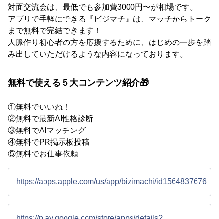
対面交流会は、最低でも参加費3000円〜が相場です。
アプリで手軽にできる『ビジマチ』は、マッチからトーク
まで無料で完結できます！
人脈作り初心者の方を応援するために、はじめの一歩を踏
み出していただけるような内容になっております。
無料で使える５大コンテンツ紹介🎁
①無料でいいね！
②無料で最新AI性格診断
③無料でAIマッチング
④無料でPR掲示板投稿
⑤無料でお仕事依頼
https://apps.apple.com/us/app/bizimachi/id1564837676
https://play.google.com/store/apps/details?