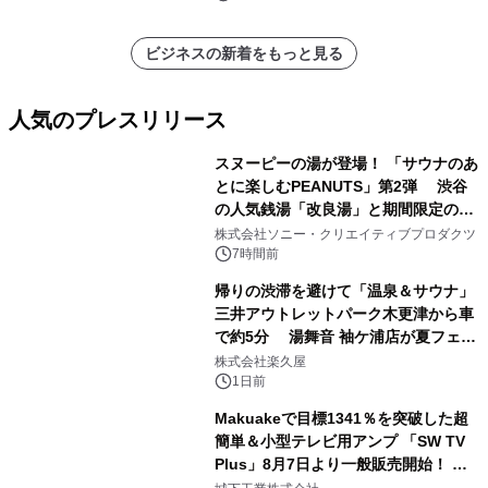
ビジネスの新着をもっと見る
人気のプレスリリース
スヌーピーの湯が登場！ 「サウナのあ
とに楽しむPEANUTS」第2弾 渋谷
の人気銭湯「改良湯」と期間限定のコ
1
ラボレーション サウナイキタイコラ
株式会社ソニー・クリエイティブプロダクツ
ボグッズも発売決定！
7時間前
帰りの渋滞を避けて「温泉＆サウナ」
三井アウトレットパーク木更津から車
で約5分 湯舞音 袖ケ浦店が夏フェア
2
メニューを提供
株式会社楽久屋
1日前
Makuakeで目標1341％を突破した超
簡単＆小型テレビ用アンプ 「SW TV
Plus」8月7日より一般販売開始！ ケ
3
ーブル1本つなぐだけ、テレビの音が