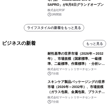
SAPRO」が8月8日グランドオープン
株式会社RSF
1時間前
ライフスタイルの新着をもっと見る
ビジネスの新着
もっと見る
耐性基準の世界市場（2026年～2032
年）、市場規模（国家標準、一級標
準、二級標準、作業標準）・分析レポ
ートを発表
株式会社マーケットリサーチセンター
7分前
スキンケア製品パッケージングの世界
市場（2026年～2032年）、市場規模
（ガラス包装、金属包装、プラスチッ
ク包装、その他）・分析レポートを発
株式会社マーケットリサーチセンター
表
7分前