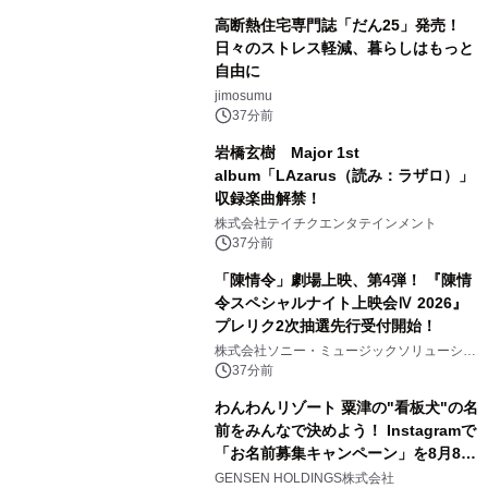
高断熱住宅専門誌「だん25」発売！
日々のストレス軽減、暮らしはもっと
自由に
jimosumu
37分前
岩橋玄樹 Major 1st
album「LAzarus（読み：ラザロ）」
収録楽曲解禁！
株式会社テイチクエンタテインメント
37分前
「陳情令」劇場上映、第4弾！ 『陳情
令スペシャルナイト上映会Ⅳ 2026』
プレリク2次抽選先行受付開始！
株式会社ソニー・ミュージックソリューショ
ンズ
37分前
わんわんリゾート 粟津の"看板犬"の名
前をみんなで決めよう！ Instagramで
「お名前募集キャンペーン」を8月8日
(土)より開催
GENSEN HOLDINGS株式会社