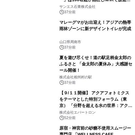
れました。
サンエス石膏株式会社
37分前
マレーグマがお出迎え！アジアの熱帯
雨林ゾーンに新デザイントイレが完成
山口県周南市
37分前
夏を遊び尽くせ！道の駅足柄金太郎の
ふるさと 「金太郎の夏休み」大感謝セ
ール開催！
株式会社相州村の駅
37分前
【９/１１開催】 アクアフォトミクス
をテーマとした特別フォーラム（東
京） 「分野を超える水の世界：アクア
フォトミクスが切り拓く新しい科学の
株式会社エバートロン
地平」を開催
52分前
原宿・神宮前の砂糖不使用スムージー
専門店 「WELLNESS CAFE