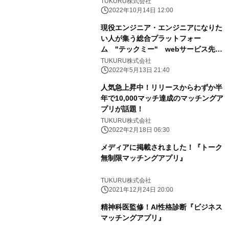
TUKURU株式会社
2022年10月14日 12:00
現役エンジニア・エンジニアになりた
い人が集う総合プラットフォー
ム "テックミー" webサービス先行
リリース (メンター、講師大募集 )
TUKURU株式会社
2022年5月13日 21:40
人気急上昇中！リリースからわずか半
年で10,000マッチ達成のマッチングア
プリが話題！
TUKURU株式会社
2022年2月18日 06:30
メディアに掲載されました！『トーク
無制限マッチングアプリ』
TUKURU株式会社
2021年12月24日 20:00
精神科医監修！AI性格診断『ビジネス
マッチングアプリ』