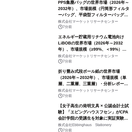
PPS集塵バッグの世界市場（2026年～
2032年）、市場規模（円筒形フィルタ
ーバッグ、平袋型フィルターバッグ、
プリーツフィルターバッグ、その
株式会社マーケットリサーチセンター
他）・分析レポートを発表
7分前
エネルギー貯蔵用リチウム電池向け
LiBOBの世界市場（2026年～2032
年）、市場規模（≥99%、＜99%）・
分析レポートを発表
株式会社マーケットリサーチセンター
7分前
折り畳み式段ボール紙の世界市場
（2026年～2032年）、市場規模（単
層、二重層、三重層）・分析レポート
を発表
株式会社マーケットリサーチセンター
7分前
【女子高生の発明文具 × 公認会計士試
験】「エビングハウスフセン」がCPA
会計学院の受講生を対象に実証実験を
実施
株式会社Ebbinghaus Stationery
7分前