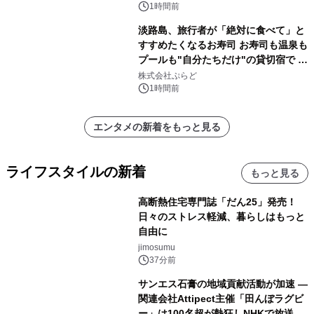
1時間前
淡路島、旅行者が「絶対に食べて」と
すすめたくなるお寿司 お寿司も温泉も
プールも"自分たちだけ"の貸切宿で 1
日1組限定「岩屋温泉 絵島別庭 海と
株式会社ぷらど
森」の握り寿司プラン
1時間前
エンタメの新着をもっと見る
ライフスタイルの新着
もっと見る
高断熱住宅専門誌「だん25」発売！
日々のストレス軽減、暮らしはもっと
自由に
jimosumu
37分前
サンエス石膏の地域貢献活動が加速 ―
関連会社Attipect主催「田んぼラグビ
ー」は100名超が熱狂しNHKで放送さ