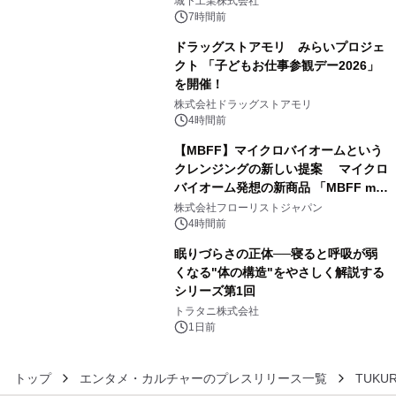
城下工業株式会社
ぐっと豊かに
7時間前
ドラッグストアモリ みらいプロジェ
クト 「子どもお仕事参観デー2026」
を開催！
4
株式会社ドラッグストアモリ
4時間前
【MBFF】マイクロバイオームという
クレンジングの新しい提案 マイクロ
バイオーム発想の新商品 「MBFF mb
5
クレンジングPRO」を2026年8月6日
株式会社フローリストジャパン
発売
4時間前
眠りづらさの正体──寝ると呼吸が弱
くなる"体の構造"をやさしく解説する
シリーズ第1回
6
トラタニ株式会社
1日前
トップ
エンタメ・カルチャーのプレスリリース一覧
TUKU