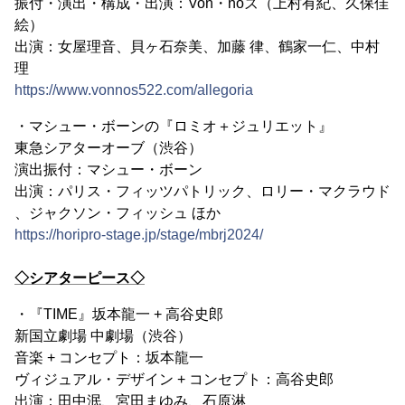
振付・演出・構成・出演：Von・noズ（上村有紀、久保佳
絵）
出演：女屋理音、貝ヶ石奈美、加藤 律、鶴家一仁、中村
理
https://www.vonnos522.com/allegoria
・マシュー・ボーンの『ロミオ＋ジュリエット』
東急シアターオーブ（渋谷）
演出振付：マシュー・ボーン
出演：パリス・フィッツパトリック、ロリー・マクラウド
、ジャクソン・フィッシュ ほか
https://horipro-stage.jp/stage/mbrj2024/
◇シアターピース◇
・『TIME』坂本龍一 + 高谷史郎
新国立劇場 中劇場（渋谷）
音楽 + コンセプト：坂本龍一
ヴィジュアル・デザイン + コンセプト：高谷史郎
出演：田中泯、宮田まゆみ、石原淋