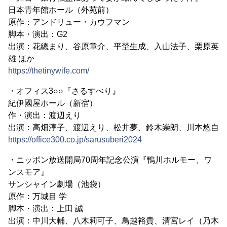
日本青年館ホール（外苑前）
原作：アンドリュー・カウフマン
脚本・演出：G2
出演：花總まり、谷原章介、平埜生成、入山法子、栗原英
雄 ほか
https://thetinywife.com/
・オフィス3○○『さるすべり』
紀伊國屋ホール（新宿）
作・演出：渡辺えり
出演：高畑淳子、渡辺えり、松井夢、鈴木崇朗、川本悠自
https://office300.co.jp/sarusuberi2024
・ニッポン放送開局70周年記念公演『鴨川ホルモー、ワ
ンスモア』
サンシャイン劇場（池袋）
原作：万城目 学
脚本・演出：上田 誠
出演：中川大輔、八木莉可子、鳥越裕貴、清宮レイ（乃木