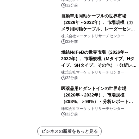
製吸気エアフィルター）・分析レポー
32分前
トを発表
自動車用同軸ケーブルの世界市場
（2026年～2032年）、市場規模（カ
メラ用同軸ケーブル、レーダーセンサ
ー用同軸ケーブル、ディスプレイ用同
株式会社マーケットリサーチセンター
軸ケーブル、アンテナ用同軸ケーブ
32分前
ル）・分析レポートを発表
焼結NdFeBの世界市場（2026年～
2032年）、市場規模（Mタイプ、Hタ
イプ、SHタイプ、その他）・分析レポ
ートを発表
株式会社マーケットリサーチセンター
32分前
医薬品用ヒダントインの世界市場
（2026年～2032年）、市場規模
（≤98%、＞98%）・分析レポートを
発表
株式会社マーケットリサーチセンター
32分前
ビジネスの新着をもっと見る