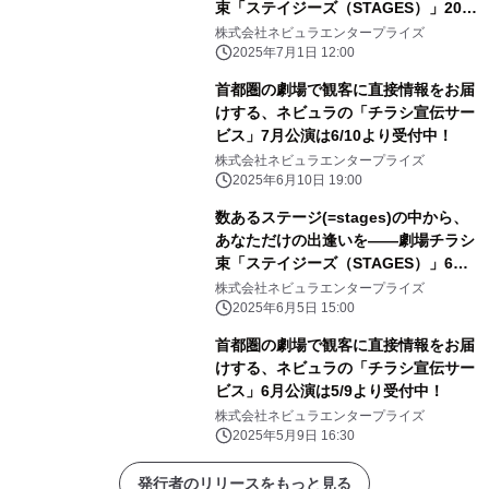
束「ステイジーズ（STAGES）」2025
年7月の配布公演をご紹介！
株式会社ネビュラエンタープライズ
2025年7月1日 12:00
首都圏の劇場で観客に直接情報をお届
けする、ネビュラの「チラシ宣伝サー
ビス」7月公演は6/10より受付中！
株式会社ネビュラエンタープライズ
2025年6月10日 19:00
数あるステージ(=stages)の中から、
あなただけの出逢いを――劇場チラシ
束「ステイジーズ（STAGES）」6月
の配布公演をご紹介！
株式会社ネビュラエンタープライズ
2025年6月5日 15:00
首都圏の劇場で観客に直接情報をお届
けする、ネビュラの「チラシ宣伝サー
ビス」6月公演は5/9より受付中！
株式会社ネビュラエンタープライズ
2025年5月9日 16:30
発行者のリリースをもっと見る