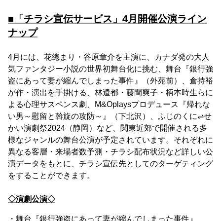
■「チラシ宣伝サービス」4月開催公演ライン
ナップ
4月には、花總まり・谷原章介を主演に、カナダ発の大人
気ファンタジー小説の世界初舞台化に挑む、舞台『銀行強
盗にあって妻が縮んでしまった事件』（外苑前）、倉持裕
が作・演出を手掛ける、林遣都・藤間爽子・柄本時生らに
よる心理サスペンス劇、M&Oplaysプロデュース『帰れな
い男～慰留と斡旋の攻防～』（下北沢）、ふじのくに⇌せ
かい演劇祭2024（静岡）など、関東近郊で開催される多
様なジャンルの舞台公演が予定されています。それぞれに
異なる客層・来場者数予測・チラシ配布状況など詳しい公
演データをもとに、チラシ宣伝先としてのターゲティング
をすることができます。
◇演劇公演◇
・舞台『銀行強盗にあって妻が縮んでしまった事件』