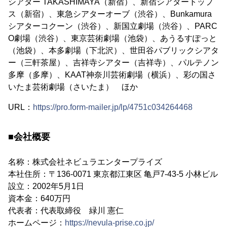
シアター TAKASHIMAYA（新宿）、新宿シアタートップ
ス（新宿）、東急シアターオーブ（渋谷）、Bunkamura
シアターコクーン（渋谷）、新国立劇場（渋谷）、PARC
O劇場（渋谷）、東京芸術劇場（池袋）、あうるすぽっと
（池袋）、本多劇場（下北沢）、世田谷パブリックシアタ
ー（三軒茶屋）、吉祥寺シアター（吉祥寺）、パルテノン
多摩（多摩）、KAAT神奈川芸術劇場（横浜）、彩の国さ
いたま芸術劇場（さいたま） ほか
URL：
https://pro.form-mailer.jp/lp/4751c034264468
■会社概要
名称：株式会社ネビュラエンタープライズ
本社住所：〒136-0071 東京都江東区 亀戸7-43-5 小林ビル
設立：2002年5月1日
資本金：640万円
代表者：代表取締役 緑川 憲仁
ホームページ：
https://nevula-prise.co.jp/