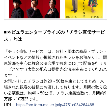
■ネビュラエンタープライズの「チラシ宣伝サービ
ス」とは
「チラシ宣伝サービス」は、各社・団体の商品・プラン・
イベントなどの情報が掲載されたチラシをお預かりし、関
東近郊を中心に舞台公演会場で観客にむけて配布を行うサ
ービスです（実際の配布は提携先公演主催者により行われ
ます）。
お預かりしたチラシは約20～50枚を束としてまとめ、来
場された観客の皆様にお渡ししております。月間の取り扱
い公演数は、約40～50公演。チラシ束製造数は、月間約9
万部～10万部です。
URL：
https://pro.form-mailer.jp/lp/4751c034264468