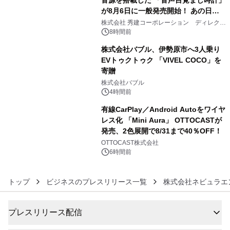
音源を搭載した 「音声目覚まし時計」
が8月6日に一般発売開始！ あの日の
4
大興奮が今甦る
株式会社 秀建コーポレーション ディレクト
アートギャラリー
8時間前
株式会社バブル、伊勢原市へ3人乗り
EVトゥクトゥク 「VIVEL COCO」を
寄贈
5
株式会社バブル
4時間前
有線CarPlay／Android Autoをワイヤ
レス化 「Mini Aura」 OTTOCASTが
発売、2色展開で8/31まで40％OFF！
6
OTTOCAST株式会社
6時間前
トップ
ビジネスのプレスリリース一覧
株式会社ネビュラエ
プレスリリース配信