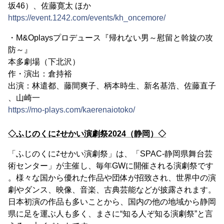
坂46）、佐藤寛太 ほか
https://event.1242.com/events/kh_oncemore/
・M&Oplaysプロデュース『帰れない男～慰留と斡旋の攻
防～』
本多劇場（下北沢）
作・演出：倉持裕
出演：林遣都、藤間爽子、柄本時生、新名基浩、佐藤直子
、山崎一
https://mo-plays.com/kaerenaiotoko/
◇ふじのくに⇄せかい演劇祭2024（静岡）◇
「ふじのくに⇄せかい演劇祭」は、「SPAC-静岡県舞台芸
術センター」が主催し、毎年GWに開催される演劇祭です
。様々な国から優れた作品や団体が招致され、世界中の演
劇やダンス、映像、音楽、古典芸能などが披露されます。
日本初演の作品も多いことから、国内の他の地域から静岡
県に足を運ぶ人も多く、まさに“知る人ぞ知る演劇祭”と言