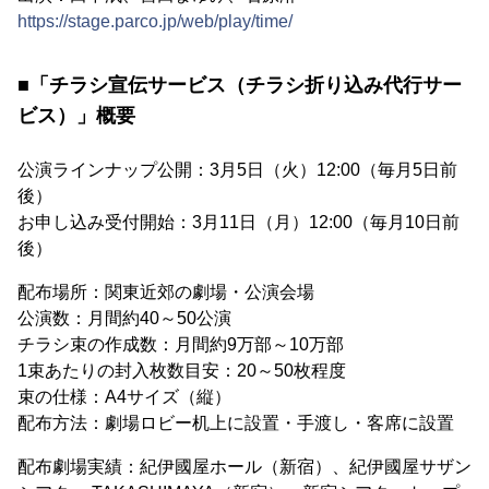
https://stage.parco.jp/web/play/time/
■「チラシ宣伝サービス（チラシ折り込み代行サー
ビス）」概要
公演ラインナップ公開：3月5日（火）12:00（毎月5日前
後）
お申し込み受付開始：3月11日（月）12:00（毎月10日前
後）
配布場所：関東近郊の劇場・公演会場
公演数：月間約40～50公演
チラシ束の作成数：月間約9万部～10万部
1束あたりの封入枚数目安：20～50枚程度
束の仕様：A4サイズ（縦）
配布方法：劇場ロビー机上に設置・手渡し・客席に設置
配布劇場実績：紀伊國屋ホール（新宿）、紀伊國屋サザン