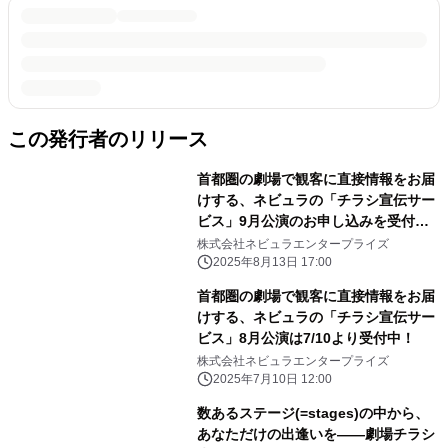
この発行者のリリース
首都圏の劇場で観客に直接情報をお届
けする、ネビュラの「チラシ宣伝サー
ビス」9月公演のお申し込みを受付
中！
株式会社ネビュラエンタープライズ
2025年8月13日 17:00
首都圏の劇場で観客に直接情報をお届
けする、ネビュラの「チラシ宣伝サー
ビス」8月公演は7/10より受付中！
株式会社ネビュラエンタープライズ
2025年7月10日 12:00
数あるステージ(=stages)の中から、
あなただけの出逢いを――劇場チラシ