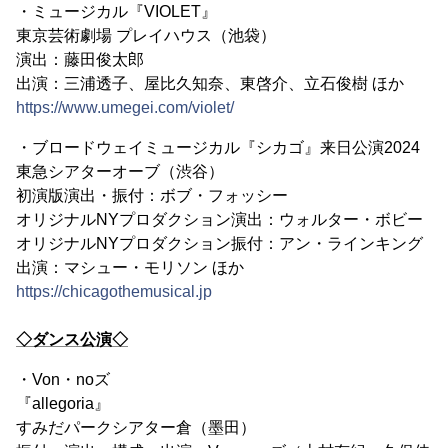
・ミュージカル『VIOLET』
東京芸術劇場 プレイハウス（池袋）
演出：藤田俊太郎
出演：三浦透子、屋比久知奈、東啓介、立石俊樹 ほか
https://www.umegei.com/violet/
・ブロードウェイミュージカル『シカゴ』来日公演2024
東急シアターオーブ（渋谷）
初演版演出・振付：ボブ・フォッシー
オリジナルNYプロダクション演出：ウォルター・ボビー
オリジナルNYプロダクション振付：アン・ラインキング
出演：マシュー・モリソン ほか
https://chicagothemusical.jp
◇ダンス公演◇
・Von・noズ
『allegoria』
すみだパークシアター倉（墨田）