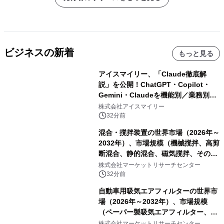
ビジネスの新着
もっと見る
アイスマイリー、「Claude徹底解
説」を公開！ChatGPT・Copilot・
Gemini・Claudeを機能別／業務別に
比較―自社に合う生成AIの選び方がわ
株式会社アイスマイリー
かる実践ガイド
32分前
混合・撹拌装置の世界市場（2026年～
2032年）、市場規模（機械撹拌、高剪
断混合、静的混合、磁気撹拌、その
他）・分析レポートを発表
株式会社マーケットリサーチセンター
32分前
自動車用吸気エアフィルターの世界市
場（2026年～2032年）、市場規模
（ペーパー製吸気エアフィルター、ガ
ーゼ製吸気エアフィルター、フォーム
株式会社マーケットリサーチセンター