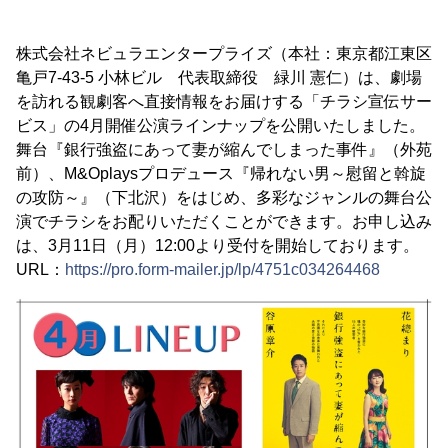
株式会社ネビュラエンタープライズ（本社：東京都江東区
亀戸7-43-5 小林ビル 代表取締役 緑川 憲仁）は、劇場
を訪れる観劇客へ直接情報をお届けする「チラシ宣伝サー
ビス」の4月開催公演ラインナップを公開いたしました。
舞台『銀行強盗にあって妻が縮んでしまった事件』（外苑
前）、M&Oplaysプロデュース『帰れない男～慰留と斡旋
の攻防～』（下北沢）をはじめ、多彩なジャンルの舞台公
演でチラシをお配りいただくことができます。お申し込み
は、3月11日（月）12:00より受付を開始しております。
URL：
https://pro.form-mailer.jp/lp/4751c034264468