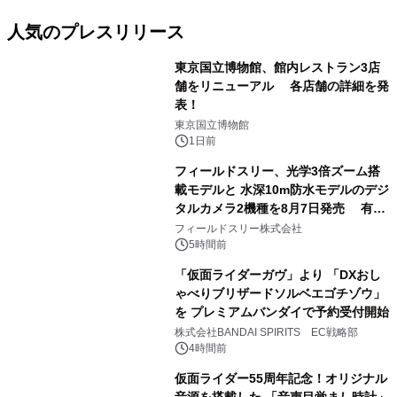
人気のプレスリリース
東京国立博物館、館内レストラン3店
舗をリニューアル 各店舗の詳細を発
表！
1
東京国立博物館
1日前
フィールドスリー、光学3倍ズーム搭
載モデルと 水深10m防水モデルのデジ
タルカメラ2機種を8月7日発売 有効
2
約1300万画素、用途別に選べるコンデ
フィールドスリー株式会社
ジ新登場
5時間前
「仮面ライダーガヴ」より 「DXおし
ゃべりブリザードソルベエゴチゾウ」
を プレミアムバンダイで予約受付開始
3
株式会社BANDAI SPIRITS EC戦略部
4時間前
仮面ライダー55周年記念！オリジナル