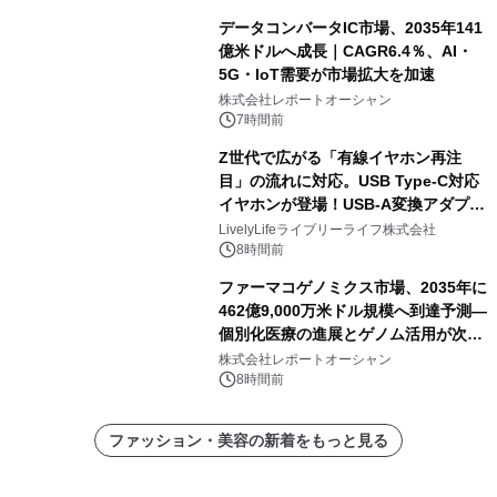
データコンバータIC市場、2035年141
億米ドルへ成長｜CAGR6.4％、AI・
5G・IoT需要が市場拡大を加速
株式会社レポートオーシャン
7時間前
Z世代で広がる「有線イヤホン再注
目」の流れに対応。USB Type-C対応
イヤホンが登場！USB-A変換アダプタ
ー付きでスマホからパソコンまで幅広
LivelyLifeライブリーライフ株式会社
く活用可能
8時間前
ファーマコゲノミクス市場、2035年に
462億9,000万米ドル規模へ到達予測―
個別化医療の進展とゲノム活用が次世
代ヘルスケア投資を加速
株式会社レポートオーシャン
8時間前
ファッション・美容の新着をもっと見る