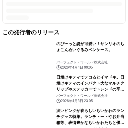
この発行者のリリース
のび〜っと姿が可愛い！サンリオのち
ょこんぬいぐるみペンケース。
パーフェクト・ワールド株式会社
2026年4月4日 00:05
日焼けキティでデコるとイマドキ。日
焼けキティのインパクト大なマルチク
リップやステッカーでトレンドの平成
レトロ感ばっちりです。
パーフェクト・ワールド株式会社
2026年4月3日 23:05
淡いピンクが春らしいちいかわのラン
チグッズ特集。ランチトートやお弁当
箱等、表情豊かなちいかわたちと優し