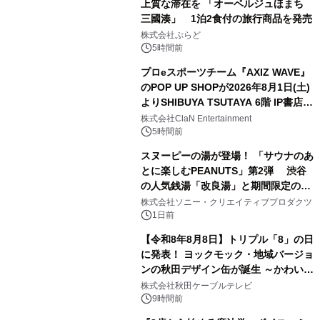
上質な滞在を 「オーベルジュほまち
三國湊」 1泊2食付の旅行商品を発売
1
株式会社ぷらど
5時間前
プロeスポーツチーム『AXIZ WAVE』
のPOP UP SHOPが2026年8月1日(土)
よりSHIBUYA TSUTAYA 6階 IP書店で
2
開催決定！！
株式会社ClaN Entertainment
5時間前
スヌーピーの湯が登場！ 「サウナのあ
とに楽しむPEANUTS」第2弾 渋谷
の人気銭湯「改良湯」と期間限定のコ
3
ラボレーション サウナイキタイコラ
株式会社ソニー・クリエイティブプロダクツ
ボグッズも発売決定！
1日前
【令和8年8月8日】トリプル「8」の日
に発表！ ヨックモック・地域バージョ
ンの秋田デザイン缶が誕生 ～かわいい
4
秋田犬の子犬と秋田の四季と名所を巡
株式会社秋田ケーブルテレビ
るパッケージ～ 9月1日(火)秋田県内で
9時間前
販売開始