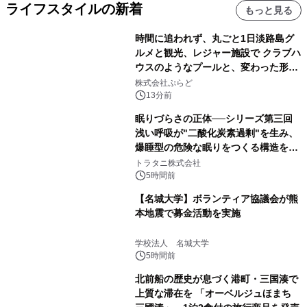
ライフスタイルの新着
もっと見る
時間に追われず、丸ごと1日淡路島グ
ルメと観光、レジャー施設で クラブハ
ウスのようなプールと、変わった形の
サウナも 「THE BOXY AWAJI」のお
株式会社ぷらど
得な素泊まり連泊プランで
13分前
眠りづらさの正体──シリーズ第三回
浅い呼吸が"二酸化炭素過剰"を生み、
爆睡型の危険な眠りをつくる構造を解
説
トラタニ株式会社
5時間前
【名城大学】ボランティア協議会が熊
本地震で募金活動を実施
学校法人 名城大学
5時間前
北前船の歴史が息づく港町・三国湊で
上質な滞在を 「オーベルジュほまち