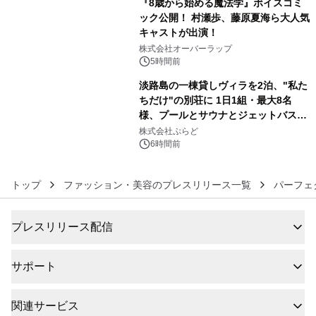
『8歳から始める魔法学』ボイスコミ
ック公開！ 村瀬歩、藤原夏海ら大人気
キャストが出演！
5
株式会社オーバーラップ
5時間前
淡路島の一棟貸しヴィラを2泊、"私た
ちだけ"の別荘に 1日1組・最大8名
様、プールとサウナとジェットバス付
6
きで Villa Mon Temps AWAJIの連泊
株式会社ぷらど
素泊りプラン
6時間前
トップ
ファッション・美容のプレスリリース一覧
パーフェ
プレスリリース配信
サポート
関連サービス