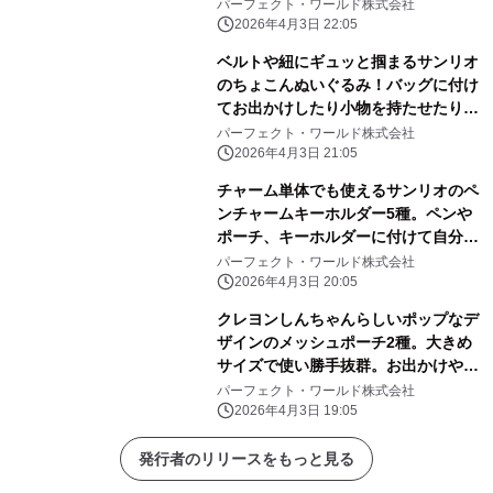
いピンク色に心和む
パーフェクト・ワールド株式会社
2026年4月3日 22:05
ベルトや紐にギュッと掴まるサンリオ
のちょこんぬいぐるみ！バッグに付け
てお出かけしたり小物を持たせたりと
自由に楽しめる！
パーフェクト・ワールド株式会社
2026年4月3日 21:05
チャーム単体でも使えるサンリオのペ
ンチャームキーホルダー5種。ペンや
ポーチ、キーホルダーに付けて自分だ
けのアレンジしよう
パーフェクト・ワールド株式会社
2026年4月3日 20:05
クレヨンしんちゃんらしいポップなデ
ザインのメッシュポーチ2種。大きめ
サイズで使い勝手抜群。お出かけや旅
行にぜひ！
パーフェクト・ワールド株式会社
2026年4月3日 19:05
発行者のリリースをもっと見る