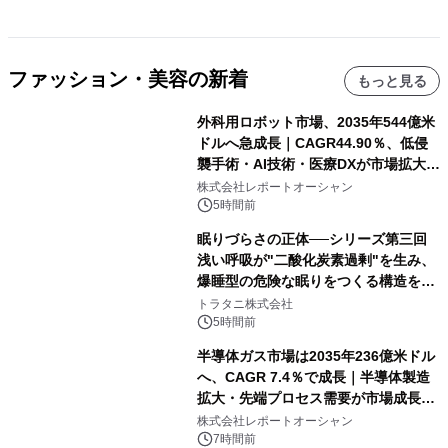
ファッション・美容の新着
もっと見る
外科用ロボット市場、2035年544億米
ドルへ急成長｜CAGR44.90％、低侵
襲手術・AI技術・医療DXが市場拡大を
牽引
株式会社レポートオーシャン
5時間前
眠りづらさの正体──シリーズ第三回
浅い呼吸が"二酸化炭素過剰"を生み、
爆睡型の危険な眠りをつくる構造を解
説
トラタニ株式会社
5時間前
半導体ガス市場は2035年236億米ドル
へ、CAGR 7.4％で成長｜半導体製造
拡大・先端プロセス需要が市場成長を
加速
株式会社レポートオーシャン
7時間前