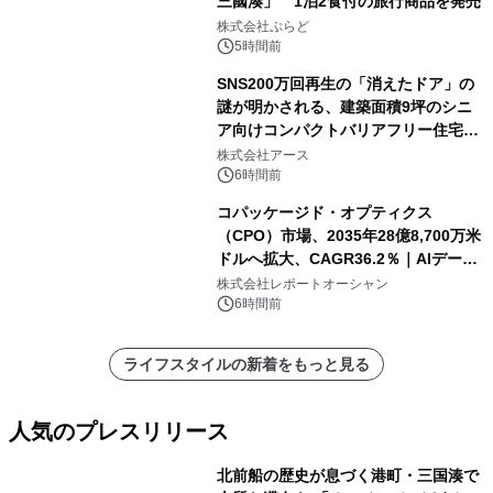
三國湊」 1泊2食付の旅行商品を発売
株式会社ぷらど
5時間前
SNS200万回再生の「消えたドア」の
謎が明かされる、建築面積9坪のシニ
ア向けコンパクトバリアフリー住宅が
誕生
株式会社アース
6時間前
コパッケージド・オプティクス
（CPO）市場、2035年28億8,700万米
ドルへ拡大、CAGR36.2％｜AIデータ
センター・高速光通信需要が成長を加
株式会社レポートオーシャン
速
6時間前
ライフスタイルの新着をもっと見る
人気のプレスリリース
北前船の歴史が息づく港町・三国湊で