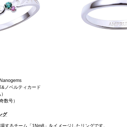
anogems
X&ノベルティカード
込）
（奇数号）
ング
ve』に登場するチーム「1Nm8」をイメージしたリングです。