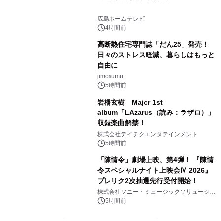
広島ホームテレビ
4時間前
高断熱住宅専門誌「だん25」発売！
日々のストレス軽減、暮らしはもっと
自由に
jimosumu
5時間前
岩橋玄樹 Major 1st
album「LAzarus（読み：ラザロ）」
収録楽曲解禁！
株式会社テイチクエンタテインメント
5時間前
「陳情令」劇場上映、第4弾！ 『陳情
令スペシャルナイト上映会Ⅳ 2026』
プレリク2次抽選先行受付開始！
株式会社ソニー・ミュージックソリューショ
ンズ
5時間前