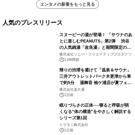
エンタメの新着をもっと見る
人気のプレスリリース
スヌーピーの湯が登場！ 「サウナのあ
とに楽しむPEANUTS」第2弾 渋谷
の人気銭湯「改良湯」と期間限定のコ
1
ラボレーション サウナイキタイコラ
株式会社ソニー・クリエイティブプロダクツ
ボグッズも発売決定！
11時間前
帰りの渋滞を避けて「温泉＆サウナ」
三井アウトレットパーク木更津から車
で約5分 湯舞音 袖ケ浦店が夏フェア
2
メニューを提供
株式会社楽久屋
1日前
眠りづらさの正体──寝ると呼吸が弱
くなる"体の構造"をやさしく解説する
シリーズ第1回
3
トラタニ株式会社
1日前