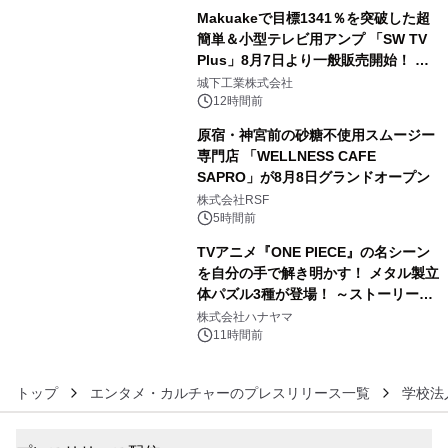
Makuakeで目標1341％を突破した超
簡単＆小型テレビ用アンプ 「SW TV
Plus」8月7日より一般販売開始！ ケ
4
ーブル1本つなぐだけ、テレビの音が
城下工業株式会社
ぐっと豊かに
12時間前
原宿・神宮前の砂糖不使用スムージー
専門店 「WELLNESS CAFE
SAPRO」が8月8日グランドオープン
5
株式会社RSF
5時間前
TVアニメ『ONE PIECE』の名シーン
を自分の手で解き明かす！ メタル製立
体パズル3種が登場！ ～ストーリーと
6
ギミックが融合した 大人の体験型パズ
株式会社ハナヤマ
ルが8月7日(金)12時より先行予約受付
11時間前
開始～
トップ
エンタメ・カルチャーのプレスリリース一覧
学校法