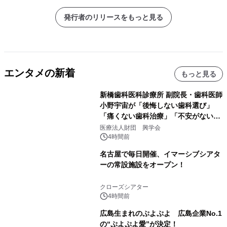
発行者のリリースをもっと見る
エンタメの新着
もっと見る
新橋歯科医科診療所 副院長・歯科医師
小野宇宙が「後悔しない歯科選び」
「痛くない歯科治療」「不安がない治
療計画」をテーマに専門監修
医療法人財団 興学会
4時間前
名古屋で毎日開催、イマーシブシアタ
ーの常設施設をオープン！
クローズシアター
4時間前
広島生まれのぷよぷよ 広島企業No.1
の“ぷよぷよ愛”が決定！