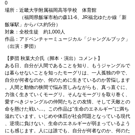
0
場所：近畿大学附属福岡高等学校 体育館
（福岡県飯塚市柏の森11-6、JR福北ゆたか線「新
飯塚駅」からバス約5分）
対象：全校生徒 約1,000人
作品：アドベンチャーミュージカル「ジャングルブック」
（出演：夢団）
【夢団 秋葉大介氏（脚本・演出）コメント】
ある日、自分が人間であることを知り、もうジャングルで
は暮らせないことを知ったモーグリは、一人孤独の中で、
自分が何者なのか、何のために生きているのか苦悩します
。人間と動物の狭間で悩み苦しみながらも、真っ直ぐに、
力強く生きていくモーグリ。そんなモーグリを取り巻く、
愛すべきジャングルの仲間たちとの友情、そして天敵との
命を懸けた戦い…。この作品は"生命のエネルギー"に満ち
溢れています。いじめや体罰が社会問題となっている現代
、逆境に負けない、生命のエネルギーが弱まっているよう
にも感じます。人には誰でも、自分が何者なのか、何のた