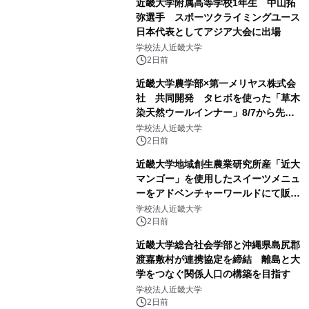
近畿大学附属高等学校1年生 中山拓
弥選手 スポーツクライミングユース
日本代表としてアジア大会に出場
学校法人近畿大学
2日前
近畿大学農学部×第一メリヤス株式会
社 共同開発 タヒボを使った「草木
染天然ウールインナー」8/7から先行
販売
学校法人近畿大学
2日前
近畿大学地域創生農業研究所産「近大
マンゴー」を使用したスイーツメニュ
ーをアドベンチャーワールドにて販売
します パークでしか味わえない期間
学校法人近畿大学
限定スイーツを楽しんで♪
2日前
近畿大学総合社会学部と沖縄県島尻郡
渡嘉敷村が連携協定を締結 離島と大
学をつなぐ関係人口の構築を目指す
学校法人近畿大学
2日前