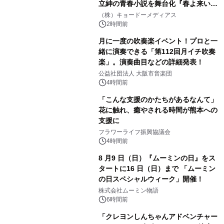
立紳の青春小説を舞台化『春よ来い、
マジで来い』キービジュアル解禁！
（株）キョードーメディアス
2時間前
月に一度の吹奏楽イベント！プロと一
緒に演奏できる「第112回月イチ吹奏
楽」。演奏曲目などの詳細発表！
公益社団法人 大阪市音楽団
4時間前
「こんな支援のかたちがあるなんて」
花に触れ、癒やされる時間が熊本への
支援に
フラワーライフ振興協議会
4時間前
8 月9 日（日）『ムーミンの日』をス
タートに16 日（日）まで 「ムーミン
の日スペシャルウィーク」開催！
株式会社ムーミン物語
6時間前
「クレヨンしんちゃんアドベンチャー