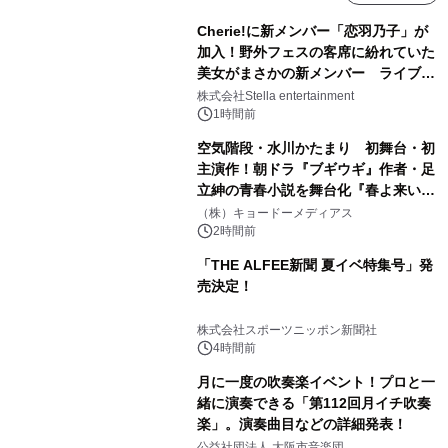
Cherie!に新メンバー「恋羽乃子」が
加入！野外フェスの客席に紛れていた
美女がまさかの新メンバー ライブ中
のサプライズ発表に会場騒然
株式会社Stella entertainment
1時間前
空気階段・水川かたまり 初舞台・初
主演作！朝ドラ『ブギウギ』作者・足
立紳の青春小説を舞台化『春よ来い、
マジで来い』キービジュアル解禁！
（株）キョードーメディアス
2時間前
「THE ALFEE新聞 夏イベ特集号」発
売決定！
株式会社スポーツニッポン新聞社
4時間前
月に一度の吹奏楽イベント！プロと一
緒に演奏できる「第112回月イチ吹奏
楽」。演奏曲目などの詳細発表！
公益社団法人 大阪市音楽団