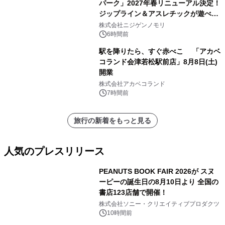
パーク」2027年春リニューアル決定！
ジップライン＆アスレチックが遊べる
のは今年が最後！ 「ラスト！ドキがム
株式会社ニジゲンノモリ
ネムネ～大作戦！」始動
6時間前
駅を降りたら、すぐ赤べこ 「アカベ
コランド会津若松駅前店」8月8日(土)
開業
株式会社アカベコランド
7時間前
旅行の新着をもっと見る
人気のプレスリリース
PEANUTS BOOK FAIR 2026が スヌ
ーピーの誕生日の8月10日より 全国の
書店123店舗で開催！
1
株式会社ソニー・クリエイティブプロダクツ
10時間前