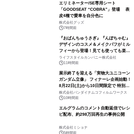
エリミネーター/SE専用シート
「GOODSEAT “COBRA”」登場 表
皮4種で愛車を自分色に
2
株式会社グッズ
7時間前
『おぱんちゅうさぎ』『んぽちゃむ』
デザインのコスメ＆メイクパフがミル
フィーから登場！見ても使っても楽し
3
い、ポップでキュートなコレクショ
ライフスタイルカンパニー株式会社
ン。
11時間前
展示終了を迎える「実物大ユニコーン
ガンダム立像」 フィナーレ企画始動！
8月22日(土)から10日間限定で 特別映
4
像『UNICORN GUNDAM Statue ―
株式会社バンダイナムコフィルムワークス
BEYOND POSSIBILITY ―』を上映！
10時間前
エルグラムのコメント自動返信でレシ
ピ配布、約298万回再生の事例公開
5
株式会社ミショナ
5時間前