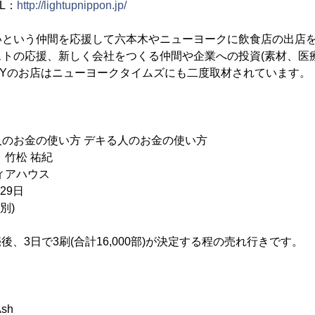
RL：
http://lightupnippon.jp/
いという仲間を応援して六本木やニューヨークに飲食店の出店
トの応援、新しく会社をつくる仲間や企業への投資(素材、医
NYのお店はニューヨークタイムズにも二度取材されています。
のお金の使い方 デキる人のお金の使い方
竹松 祐紀
ィアハウス
29日
別)
売後、3日で3刷(合計16,000部)が決定する程の売れ行きです。
sh