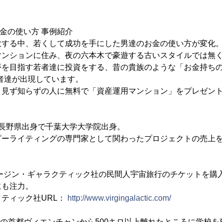
お金の使い方 事例紹介
大する中、若くして成功を手にした男達のお金の使い方が変化
マンションに住み、夜の六本木で豪遊する古いスタイルでは無
を目指す若者達に投資をする、昔の貴族のような「お金持ちの
者達が出現しています。
、見ず知らずの人に無料で「資産運用マンション」をプレゼン
は、長野県出身で千葉大学大学院出身。
ーライティングの専門家として関わったプロジェクトの売上を
ァージン・ギャラクティック社の民間人宇宙旅行のチケットを購
にも注力。
ティック社URL：
http://www.virgingalactic.com/
オスの首都ヴィエンチャンから500キロ以上離れたところに学校