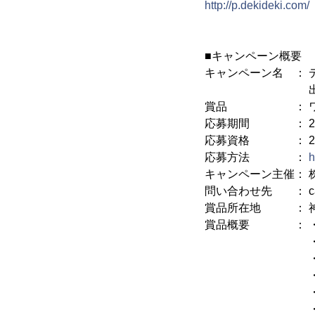
http://p.dekideki.com/
■キャンペーン概要
キャンペーン名 ： 
出版記念プレ
賞品 ： ワンルー
応募期間 ： 201
応募資格 ： 20
応募方法 ：
h
キャンペーン主催： 株
問い合わせ先 ： camp
賞品所在地 ： 神
賞品概要 ： ・J
・鉄筋鉄骨コ
・所
・総戸数1
・外壁タ
・現在賃貸中