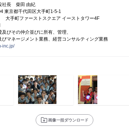
役社長 柴田 由紀
04 東京都千代田区大手町1-5-1
ストスクエア イーストタワー4F
月
貸及びその仲介並びに所有、管理、
ージメント業務、経営コンサルティング業務
-inc.jp/
画像一括ダウンロード