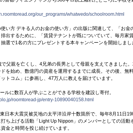
pan.roomtoread.org/our_programs/whatwedo/schoolroom.html
の使い方 デキる人のお金の使い方」の出版に関連して、「お金
く排出するために、「賃貸テナントが既についていて、毎月家
、抽選で1名の方にプレゼントする本キャンペーンを開始しまし
、9歳で父親を亡くし、4兄弟の長男として母親を支えてきました。
ードを始め、数億円の資産を運用するまでに成長。その後、無
ットコム」に参画し、47万人に教えを届けています。
ネパールに数百人が学ぶことができる学校を建設し寄付。
eblo.jp/roomtoread-jp/entry-10890040158.html
は、東日本大震災被災地の太平洋沿岸十数箇所で、毎年8月11日1
ち上げる活動「Light Up Nippon」のメンバーとしての活
に資金と時間を投じ続けています。