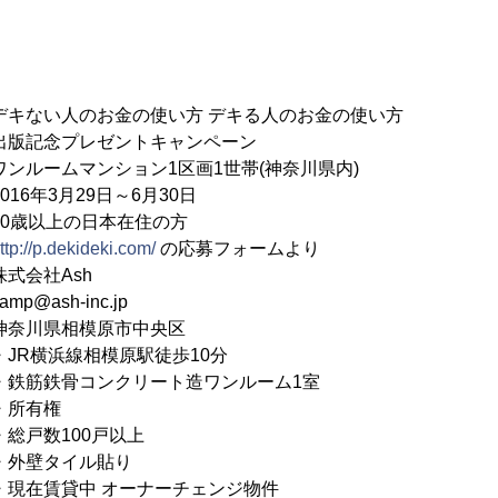
デキない人のお金の使い方 デキる人のお金の使い方
ゼントキャンペーン
ムマンション1区画1世帯(神奈川県内)
6年3月29日～6月30日
歳以上の日本在住の方
ttp://p.dekideki.com/
の応募フォームより
式会社Ash
@ash-inc.jp
奈川県相模原市中央区
R横浜線相模原駅徒歩10分
ンクリート造ワンルーム1室
有権
00戸以上
イル貼り
 オーナーチェンジ物件