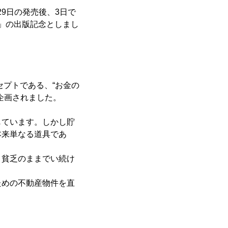
29日の発売後、3日で
方」の出版記念としまし
セプトである、“お金の
企画されました。
じています。しかし貯
本来単なる道具であ
。貧乏のままでい続け
ための不動産物件を直