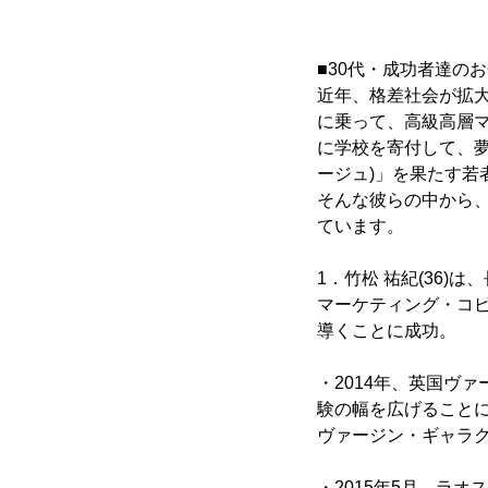
■30代・成功者達の
近年、格差社会が拡
に乗って、高級高層
に学校を寄付して、夢
ージュ)」を果たす若
そんな彼らの中から
ています。
1．竹松 祐紀(36)
マーケティング・コピ
導くことに成功。
・2014年、英国ヴ
験の幅を広げること
ヴァージン・ギャラク
・2015年5月、ラ