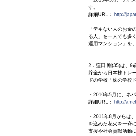
す。
詳細URL：
http://ja
「デキない人のお金
る人」を一人でも多
運用マンション」を
2．窪田 剛(35)は
貯金から日本株トレ
ドの学校「株の学校ド
・2010年5月に、
詳細URL：
http://am
・2011年8月から
を込めた花火を一斉に打
支援や社会貢献活動