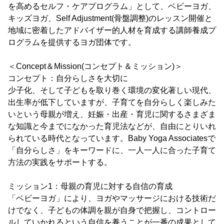
を高めるセルフ・ケアプログラム」として、ベビーヨガ、
キッズヨガ、Self Adjustment(骨盤調整)のレッスン開催と
地域に密着したアドバイザー的人材を育成する講師養成プ
ログラムを提供するヨガ団体です。
＜Concept＆Mission(コンセプト＆ミッション)＞
コンセプト：自分らしさを大切に
少子化、そして子どもを取り巻く環境の変化著しい現代、
出生率が低下していますが、子育てを自分らしく楽しみた
いという母親が増え、妊娠・出産・育児に関するさまざま
な知識と今までになかった育児法などが、自由にとりいれ
られている時代となっています。Baby Yoga Associatesで
「自分らしさ」をキーワードに、一人一人に合った子育て
方法の実践をサポートする。
ミッション1：母親の育児に対する自信の育成
「ベビーヨガ」により、ヨガやマッサージにおける技術だ
けでなく、子どもの体調を親が自身で把握し、コントロー
ルしていかれるという自信を養うことが一番の成果として