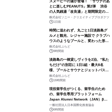
スヌーピーの湯が登場！ 「サウナのあ
とに楽しむPEANUTS」第2弾 渋谷
の人気銭湯「改良湯」と期間限定のコ
1
ラボレーション サウナイキタイコラ
株式会社ソニー・クリエイティブプロダクツ
ボグッズも発売決定！
1日前
時間に追われず、丸ごと1日淡路島グ
ルメと観光、レジャー施設で クラブハ
ウスのようなプールと、変わった形の
2
サウナも 「THE BOXY AWAJI」のお
株式会社ぷらど
得な素泊まり連泊プランで
9時間前
淡路島の一棟貸しヴィラを2泊、"私た
ちだけ"の別荘に 1日1組・最大8名
様、プールとサウナとジェットバス付
3
きで Villa Mon Temps AWAJIの連泊
株式会社ぷらど
素泊りプラン
16時間前
現役留学生がつくる、留学生のため
の、留学生専用プラットフォーム
Japan Alumni Network（JAN）β版
4
をリリース
一般社団法人日本国際化推進協会
6時間前