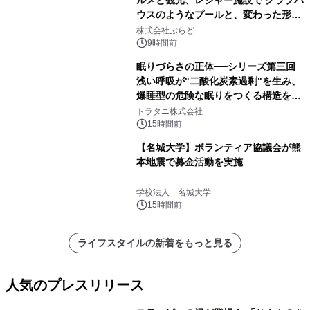
ルメと観光、レジャー施設で クラブハ
ウスのようなプールと、変わった形の
サウナも 「THE BOXY AWAJI」のお
株式会社ぷらど
得な素泊まり連泊プランで
9時間前
眠りづらさの正体──シリーズ第三回
浅い呼吸が"二酸化炭素過剰"を生み、
爆睡型の危険な眠りをつくる構造を解
説
トラタニ株式会社
15時間前
【名城大学】ボランティア協議会が熊
本地震で募金活動を実施
学校法人 名城大学
15時間前
ライフスタイルの新着をもっと見る
人気のプレスリリース