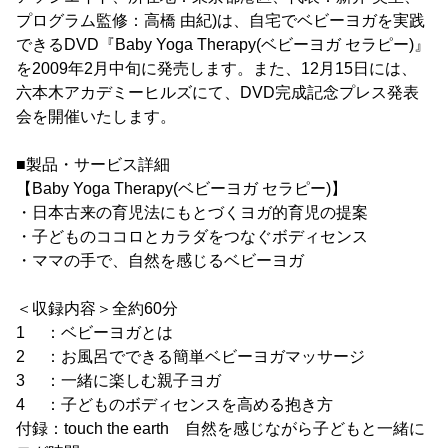
プログラム監修：高橋 由紀)は、自宅でベビーヨガを実践
できるDVD『Baby Yoga Therapy(ベビーヨガ セラピー)』
を2009年2月中旬に発売します。また、12月15日には、
六本木アカデミーヒルズにて、DVD完成記念プレス発表
会を開催いたします。
■製品・サービス詳細
【Baby Yoga Therapy(ベビーヨガ セラピー)】
・日本古来の育児法にもとづくヨガ的育児の提案
・子どものココロとカラダをつなぐボディセンス
・ママの手で、自然を感じるベビーヨガ
＜収録内容＞全約60分
1 ：ベビーヨガとは
2 ：お風呂でできる簡単ベビーヨガマッサージ
3 ：一緒に楽しむ親子ヨガ
4 ：子どものボディセンスを高める抱き方
付録：touch the earth 自然を感じながら子どもと一緒に