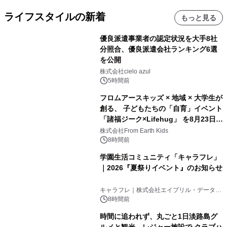
ライフスタイルの新着
もっと見る
優良派遣事業者の認定状況を大手8社
分照合、優良派遣会社ランキング6選
を公開
株式会社cielo azul
5時間前
フロムアースキッズ × 地域 × 大学生が
創る、 子どもたちの「自育」イベント
「諸福ジーク×Lifehug」 を8月23日
(日)開催
株式会社From Earth Kids
8時間前
学園生活コミュニティ「キャラフレ」
｜2026『夏祭りイベント』のお知らせ
キャラフレ｜株式会社エイプリル・データ・
デザインズ
8時間前
時間に追われず、丸ごと1日淡路島グ