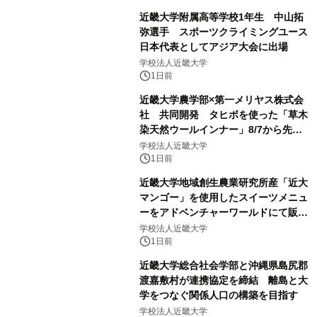
近畿大学附属高等学校1年生 中山拓
弥選手 スポーツクライミングユース
日本代表としてアジア大会に出場
学校法人近畿大学
1日前
近畿大学農学部×第一メリヤス株式会
社 共同開発 タヒボを使った「草木
染天然ウールインナー」8/7から先行
販売
学校法人近畿大学
1日前
近畿大学地域創生農業研究所産「近大
マンゴー」を使用したスイーツメニュ
ーをアドベンチャーワールドにて販売
します パークでしか味わえない期間
学校法人近畿大学
限定スイーツを楽しんで♪
1日前
近畿大学総合社会学部と沖縄県島尻郡
渡嘉敷村が連携協定を締結 離島と大
学をつなぐ関係人口の構築を目指す
学校法人近畿大学