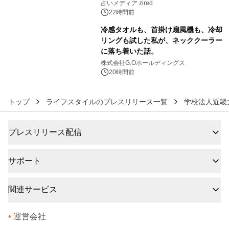
ングを発表
占いメディア zired
22時間前
冷感タオルも、首掛け扇風機も、冷却
リングも試した私が、ネッククーラー
に落ち着いた話。
6
株式会社G.Oホールディングス
20時間前
トップ
ライフスタイルのプレスリリース一覧
学校法人近畿
プレスリリース配信
サポート
関連サービス
•
運営会社