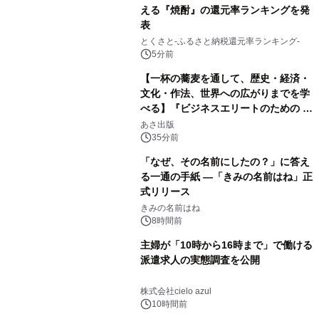
える『焼酎』の還元率ランキングを発
表
とくさと-ふるさと納税還元率ランキング-
5分前
【一杯の蕎麦を通して、歴史・経済・
文化・作法、世界への広がりまでを学
べる】『ビジネスエリートのための 教
養としての蕎麦』2026年8月25日
あさ出版
（火）発売
35分前
「なぜ、その名前にしたの？」に答え
る一通の手紙 ―「きみの名前はね」正
式リリース
きみの名前はね
8時間前
主婦が「10時から16時まで」で働ける
派遣求人の実態調査を公開
株式会社cielo azul
10時間前