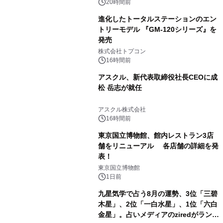
20時間前
進化したトータルステーションのエン
トリーモデル 『GM-120シリーズ』を
発売
2
株式会社トプコン
16時間前
アスクル、新代表取締役社長CEOに成
松 岳志が就任
3
アスクル株式会社
16時間前
東京国立博物館、館内レストラン3店
舗をリニューアル 各店舗の詳細を発
表！
4
東京国立博物館
1日前
九星気学で占う8月の運勢、3位「三碧
木星」、2位「一白水星」、1位「六白
金星」。占いメディアのziredがランキ
5