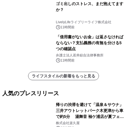
ゴミ出しのストレス、まだ抱えてます
か？
LivelyLifeライブリーライフ株式会社
11時間前
「借用書がないお金」は返さなければ
ならない？支払義務の有無を分ける5
つの確認点
弁護士法人若井綜合法律事務所
11時間前
ライフスタイルの新着をもっと見る
人気のプレスリリース
帰りの渋滞を避けて「温泉＆サウナ」
三井アウトレットパーク木更津から車
で約5分 湯舞音 袖ケ浦店が夏フェア
1
メニューを提供
株式会社楽久屋