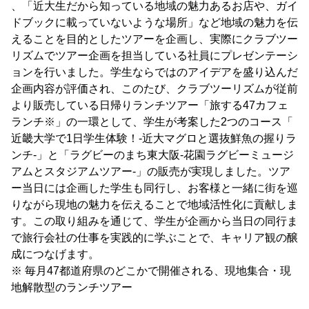
、「近大生だから知っている地域の魅力あるお店や、ガイ
ドブックに載っていないような場所」など地域の魅力を伝
えることを目的としたツアーを企画し、実際にクラブツー
リズムでツアー企画を担当している社員にプレゼンテーシ
ョンを行いました。学生ならではのアイデアを盛り込んだ
企画内容が評価され、このたび、クラブツーリズムが従前
より販売している日帰りランチツアー「旅する47カフェ
ランチ※」の一環として、学生が考案した2つのコース「
近畿大学で1日学生体験！-近大マグロと選抜鮮魚の握りラ
ンチ-」と「ラグビーのまち東大阪-花園ラグビーミュージ
アムとスタジアムツアー-」の販売が実現しました。ツア
ー当日には企画した学生も同行し、お客様と一緒に街を巡
りながら現地の魅力を伝えることで地域活性化に貢献しま
す。この取り組みを通じて、学生が企画から当日の同行ま
で旅行会社の仕事を実践的に学ぶことで、キャリア観の醸
成につなげます。
※ 毎月47都道府県のどこかで開催される、現地集合・現
地解散型のランチツアー