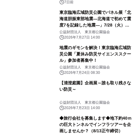
7日前
東京臨海広域防災公園でパネル展「北
海道胆振東部地震―北海道で初めて震
度7を記録した地震―」7/28（火）か
ら開催
公益財団法人 東京都公園協会
2026年7月27日 14:00
地震のギモンを解決！東京臨海広域防
災公園「夏休み防災サイエンススクー
ル」参加者募集中！
公益財団法人 東京都公園協会
2026年7月24日 08:30
【清澄庭園】企画展～誰も取り残さな
い防災～
公益財団法人 東京都公園協会
2026年7月23日 14:00
◆旅行会社を募集します◆地下約40ｍ
の巨大トンネルでインフラツアーを企
画しませんか？（8/13正午締切）