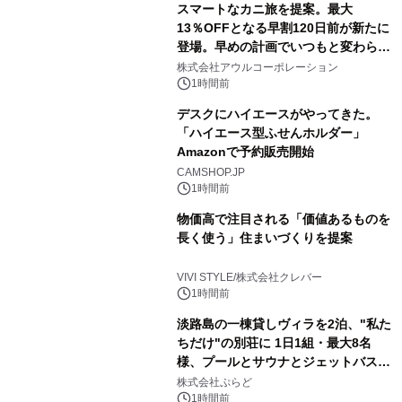
スマートなカニ旅を提案。最大
13％OFFとなる早割120日前が新たに
登場。早めの計画でいつもと変わらぬ
大人の冬旅を。ー夕日ヶ浦温泉「佳松
株式会社アウルコーポレーション
苑 別邸ふうか」ー
1時間前
デスクにハイエースがやってきた。
「ハイエース型ふせんホルダー」
Amazonで予約販売開始
CAMSHOP.JP
1時間前
物価高で注目される「価値あるものを
長く使う」住まいづくりを提案
VIVI STYLE/株式会社クレバー
1時間前
淡路島の一棟貸しヴィラを2泊、"私た
ちだけ"の別荘に 1日1組・最大8名
様、プールとサウナとジェットバス付
きで Villa Mon Temps AWAJIの連泊
株式会社ぷらど
素泊りプラン
1時間前