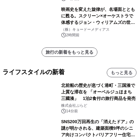
映画史を変えた旋律が、名場面ととも
に甦る。スクリーン×オーケストラで
体感するジョン・ウィリアムズの世
界。ジョン・ウィリアムズ：シネマ・
（株）キョードーメディアス
スペクタキュラー・コンサート 開催決
2時間前
定！
旅行の新着をもっと見る
ライフスタイルの新着
もっと見る
北前船の歴史が息づく港町・三国湊で
上質な滞在を 「オーベルジュほまち
三國湊」 1泊2食付の旅行商品を発売
株式会社ぷらど
14分前
SNS200万回再生の「消えたドア」の
謎が明かされる、建築面積9坪のシニ
ア向けコンパクトバリアフリー住宅が