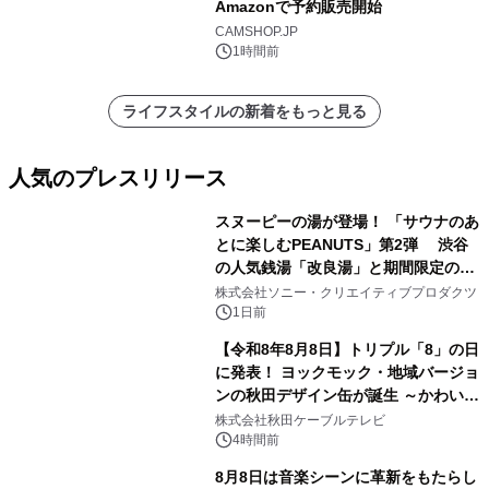
Amazonで予約販売開始
CAMSHOP.JP
1時間前
ライフスタイルの新着をもっと見る
人気のプレスリリース
スヌーピーの湯が登場！ 「サウナのあ
とに楽しむPEANUTS」第2弾 渋谷
の人気銭湯「改良湯」と期間限定のコ
1
ラボレーション サウナイキタイコラ
株式会社ソニー・クリエイティブプロダクツ
ボグッズも発売決定！
1日前
【令和8年8月8日】トリプル「8」の日
に発表！ ヨックモック・地域バージョ
ンの秋田デザイン缶が誕生 ～かわいい
2
秋田犬の子犬と秋田の四季と名所を巡
株式会社秋田ケーブルテレビ
るパッケージ～ 9月1日(火)秋田県内で
4時間前
販売開始
8月8日は音楽シーンに革新をもたらし