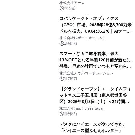
誕生
株式会社アース
38分前
コパッケージド・オプティクス
（CPO）市場、2035年28億8,700万米
ドルへ拡大、CAGR36.2％｜AIデータ
センター・高速光通信需要が成長を加
株式会社レポートオーシャン
速
1時間前
スマートなカニ旅を提案。最大
13％OFFとなる早割120日前が新たに
登場。早めの計画でいつもと変わらぬ
大人の冬旅を。ー夕日ヶ浦温泉「佳松
株式会社アウルコーポレーション
苑 別邸ふうか」ー
1時間前
【グランドオープン】エニタイムフィ
ットネス二子玉川店（東京都世田谷
区）2026年8月8日（土）＜24時間年
中無休のフィットネスジム＞
株式会社Fast Fitness Japan
1時間前
デスクにハイエースがやってきた。
「ハイエース型ふせんホルダー」