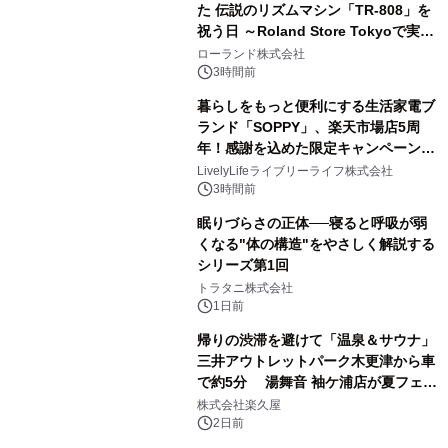
た 伝説のリズムマシン「TR-808」を
祝う日 ～Roland Store Tokyoで実機
3
を展示しての 記念キャンペーンを開
ローランド株式会社
催 英国ラジオ「NTS」の 特別プログ
3時間前
ラムや、「TR-808」を愛する伝説的
暮らしをもっと便利にする生活家電ブ
アーティストを フィーチャーしたアニ
ランド「SOPPY」、楽天市場店5周
メーションを公開～
年！感謝を込めた限定キャンペーンを
4
8月10日より開催
LivelyLifeライブリーライフ株式会社
3時間前
眠りづらさの正体──寝ると呼吸が弱
くなる"体の構造"をやさしく解説する
シリーズ第1回
5
トラタニ株式会社
1日前
帰りの渋滞を避けて「温泉＆サウナ」
三井アウトレットパーク木更津から車
で約5分 湯舞音 袖ケ浦店が夏フェア
6
メニューを提供
株式会社楽久屋
2日前