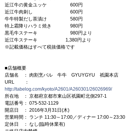
近江牛の黄金ユッケ 600円
近江牛肉刺し 600円
牛牛特製だし茶漬け 580円
特上霜降りハラミ焼き 980円
黒毛牛ステーキ 980円より
近江牛ステーキ 1,380円より
※記載価格はすべて税抜価格です
■店舗概要
店舗名 ： 肉割烹バル 牛牛 GYUYGYU 祇園本店
URL ：
http://tabelog.com/kyoto/A2601/A260301/26026969/
所在地 ： 京都府京都市東山区祇園町北側297-1
電話番号： 075-532-1129
開店日 ： 2016年3月31日(木)
営業時間： ランチ 11:30～17:00／ディナー 17:00～23:30
定休日 ： なし(臨時休業有)