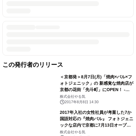
この発行者のリリース
＜京都発＞8月7日(月)「焼肉×バル×フ
ォトジェニック」の 新感覚な焼肉店が
京都の花街「先斗町」にOPEN！ -
OPENフェア期間中、女性限定でワイ
株式会社やる気
ン・スパークリングが 何杯飲んでも無
2017年8月8日 14:30
料 -
2017年入社の女性社員が考案した7か
国語対応の『焼肉バル』 フォトジェニ
ックな店内で京都に7月13日オープ
ン！
株式会社やる気