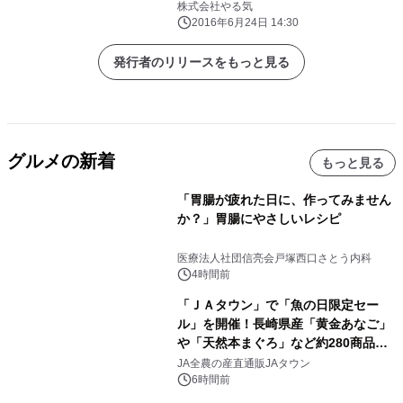
黒毛牛が食べ放題～
株式会社やる気
2016年6月24日 14:30
発行者のリリースをもっと見る
グルメの新着
もっと見る
「胃腸が疲れた日に、作ってみません
か？」胃腸にやさしいレシピ
医療法人社団信亮会戸塚西口さとう内科
4時間前
「ＪＡタウン」で「魚の日限定セー
ル」を開催！長崎県産「黄金あなご」
や「天然本まぐろ」など約280商品を
販売！～毎月１０日の定例企画～
JA全農の産直通販JAタウン
6時間前