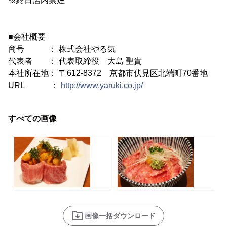
※終日店内禁煙
■会社概要
商号 ： 株式会社やる気
代表者 ： 代表取締役 大島 聖貴
本社所在地： 〒612-8372 京都市伏見区北端町70番地
URL ：
http://www.yaruki.co.jp/
すべての画像
画像一括ダウンロード