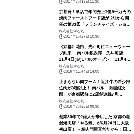
2017年7月12日 11:30
京都発！単店で年間売上1億5千万円の
焼肉ファーストフード店が 2/1から開
催の第33回「フランチャイズ・ショー
2017」に出展 ～ 全国展開に向けラ
株式会社やる気
イセンス加盟店の募集を開始！ ～
2017年1月27日 10:30
《京都》花街、先斗町にニューウェー
ブ到来 肉バル銀次郎 先斗町店
11月4日(金)17:00オープン 11月4日
～6日のオープンフェアで女性グルー
株式会社やる気
プ先着20名 《黒毛牛ステーキ》1人前
2016年11月4日 14:00
がタダ！
止まらない肉ブーム！近江牛の希少部
位肉が8種以上！ 肉バル「肉屋銀次
郎」が京都駅前に2店舗連続7月
OPEN！ ～オープン記念！3日間限定
株式会社やる気
でキャンペーン実施！～
2016年7月20日 09:30
創業30年で2億人が来店した 京都の老
舗焼肉店「やる気」が6月24日に大阪
初出店！ ～精肉問屋直営だから！国産