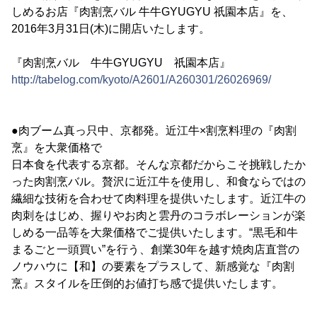
しめるお店『肉割烹バル 牛牛GYUGYU 祇園本店』を、
2016年3月31日(木)に開店いたします。
『肉割烹バル 牛牛GYUGYU 祇園本店』
http://tabelog.com/kyoto/A2601/A260301/26026969/
●肉ブーム真っ只中、京都発。近江牛×割烹料理の『肉割
烹』を大衆価格で
日本食を代表する京都。そんな京都だからこそ挑戦したか
った肉割烹バル。贅沢に近江牛を使用し、和食ならではの
繊細な技術を合わせて肉料理を提供いたします。近江牛の
肉刺をはじめ、握りやお肉と雲丹のコラボレーションが楽
しめる一品等を大衆価格でご提供いたします。“黒毛和牛
まるごと一頭買い”を行う、創業30年を越す焼肉店直営の
ノウハウに【和】の要素をプラスして、新感覚な『肉割
烹』スタイルを圧倒的お値打ち感で提供いたします。