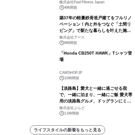
株式会社Fast Fitness Japan
4時間前
築37年の軽量鉄骨造戸建てをフルリノ
ベーション！内と外をつなぐ「土間リ
ビング」で新たな暮らしを叶えた施工
事例を株式会社アースが公開
株式会社アース
9時間前
「Honda CB250T HAWK」Tシャツ登
場
CAMSHOP.JP
10時間前
【淡路島】愛犬と一緒に過ごせる宿
で、一緒に泊まり、一緒にご飯 愛犬専
用の淡路島グルメ、ドッグランにミニ
プール グランピングとトレーラーハウ
株式会社ぷらど
スの2施設で
11時間前
ライフスタイルの新着をもっと見る