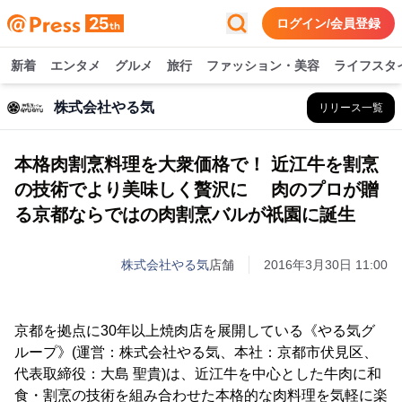
ログイン/会員登録
新着
エンタメ
グルメ
旅行
ファッション・美容
ライフスタ
株式会社やる気
リリース一覧
本格肉割烹料理を大衆価格で！ 近江牛を割烹
の技術でより美味しく贅沢に 肉のプロが贈
る京都ならではの肉割烹バルが祇園に誕生
株式会社やる気
店舗
2016年3月30日 11:00
京都を拠点に30年以上焼肉店を展開している《やる気グ
ループ》(運営：株式会社やる気、本社：京都市伏見区、
代表取締役：大島 聖貴)は、近江牛を中心とした牛肉に和
食・割烹の技術を組み合わせた本格的な肉料理を気軽に楽