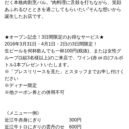
だく本格肉割烹バル。“肉料理に舌鼓を打ちながら、笑顔
あふれるひとときを過ごしてもらいたい”そんな想いから
誕生したお店です。
★オープン記念！3日間限定のお得なサービス★
2016年3月31日・4月1日・2日の3日間限定！
生ビールを何杯飲んでも一杯100円(税抜)、または女性グ
ループ(1組3名様以上)のご来店で、ワイン(赤 or 白)フルボ
トル1本プレゼントいたします。
※「プレスリリースを見た」とスタッフまでお申し付けく
ださい
※ディナー限定
※他クーポン券との併用不可
《メニュー一例》
近江牛赤身にぎり 300円
近江牛トロにぎりの雲丹のせ 600円