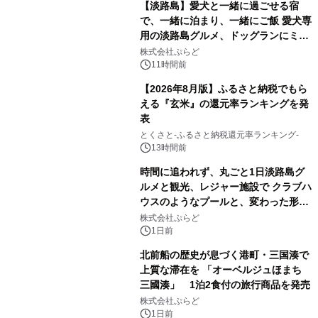
【淡路島】愛犬と一緒に過ごせる宿
で、一緒に泊まり、一緒にご飯 愛犬専
用の淡路島グルメ、ドッグランにミニ
プール グランピングとトレーラーハウ
株式会社ぷらど
スの2施設で
11時間前
【2026年8月版】ふるさと納税でもら
える『玄米』の還元率ランキングを発
表
とくさと-ふるさと納税還元率ランキング-
13時間前
時間に追われず、丸ごと1日淡路島グ
ルメと観光、レジャー施設で クラブハ
ウスのようなプールと、変わった形の
サウナも 「THE BOXY AWAJI」のお
株式会社ぷらど
得な素泊まり連泊プランで
1日前
北前船の歴史が息づく港町・三国湊で
上質な滞在を 「オーベルジュほまち
三國湊」 1泊2食付の旅行商品を発売
株式会社ぷらど
1日前