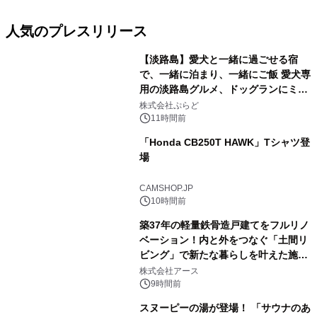
人気のプレスリリース
【淡路島】愛犬と一緒に過ごせる宿
で、一緒に泊まり、一緒にご飯 愛犬専
用の淡路島グルメ、ドッグランにミニ
1
プール グランピングとトレーラーハウ
株式会社ぷらど
スの2施設で
11時間前
「Honda CB250T HAWK」Tシャツ登
場
2
CAMSHOP.JP
10時間前
築37年の軽量鉄骨造戸建てをフルリノ
ベーション！内と外をつなぐ「土間リ
ビング」で新たな暮らしを叶えた施工
3
事例を株式会社アースが公開
株式会社アース
9時間前
スヌーピーの湯が登場！ 「サウナのあ