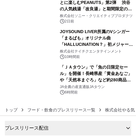
とに楽しむPEANUTS」第2弾 渋谷
の人気銭湯「改良湯」と期間限定のコ
4
ラボレーション サウナイキタイコラ
株式会社ソニー・クリエイティブプロダクツ
ボグッズも発売決定！
2日前
JOYSOUND LIVER所属のVシンガー
「まるぱも」オリジナル曲
「HALLUCINATION？」初メジャー配
5
信リリース決定！
株式会社テイチクエンタテインメント
10時間前
「ＪＡタウン」で「魚の日限定セー
ル」を開催！長崎県産「黄金あなご」
や「天然本まぐろ」など約280商品を
6
販売！～毎月１０日の定例企画～
JA全農の産直通販JAタウン
6時間前
トップ
フード・飲食のプレスリリース一覧
株式会社やる気
プレスリリース配信