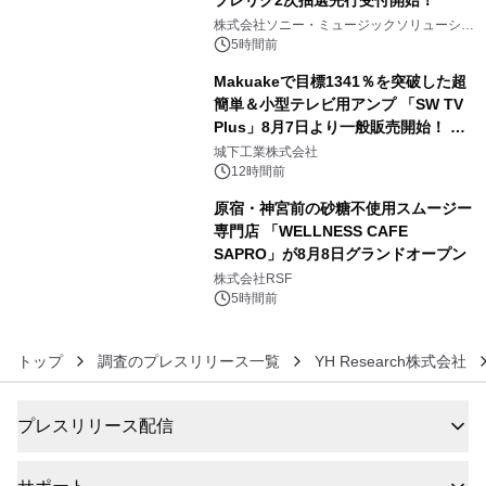
プレリク2次抽選先行受付開始！
4
株式会社ソニー・ミュージックソリューショ
ンズ
5時間前
Makuakeで目標1341％を突破した超
簡単＆小型テレビ用アンプ 「SW TV
Plus」8月7日より一般販売開始！ ケ
5
ーブル1本つなぐだけ、テレビの音が
城下工業株式会社
ぐっと豊かに
12時間前
原宿・神宮前の砂糖不使用スムージー
専門店 「WELLNESS CAFE
SAPRO」が8月8日グランドオープン
6
株式会社RSF
5時間前
トップ
調査のプレスリリース一覧
YH Research株式会社
プレスリリース配信