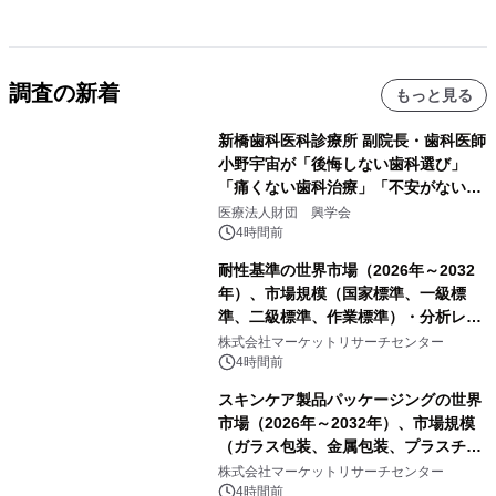
調査の新着
もっと見る
新橋歯科医科診療所 副院長・歯科医師
小野宇宙が「後悔しない歯科選び」
「痛くない歯科治療」「不安がない治
療計画」をテーマに専門監修
医療法人財団 興学会
4時間前
耐性基準の世界市場（2026年～2032
年）、市場規模（国家標準、一級標
準、二級標準、作業標準）・分析レポ
ートを発表
株式会社マーケットリサーチセンター
4時間前
スキンケア製品パッケージングの世界
市場（2026年～2032年）、市場規模
（ガラス包装、金属包装、プラスチッ
ク包装、その他）・分析レポートを発
株式会社マーケットリサーチセンター
表
4時間前