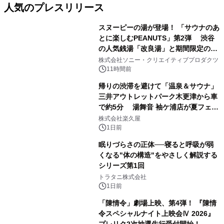
人気のプレスリリース
スヌーピーの湯が登場！ 「サウナのあ
とに楽しむPEANUTS」第2弾 渋谷
の人気銭湯「改良湯」と期間限定のコ
1
ラボレーション サウナイキタイコラ
株式会社ソニー・クリエイティブプロダクツ
ボグッズも発売決定！
11時間前
帰りの渋滞を避けて「温泉＆サウナ」
三井アウトレットパーク木更津から車
で約5分 湯舞音 袖ケ浦店が夏フェア
2
メニューを提供
株式会社楽久屋
1日前
眠りづらさの正体──寝ると呼吸が弱
くなる"体の構造"をやさしく解説する
シリーズ第1回
3
トラタニ株式会社
1日前
「陳情令」劇場上映、第4弾！ 『陳情
令スペシャルナイト上映会Ⅳ 2026』