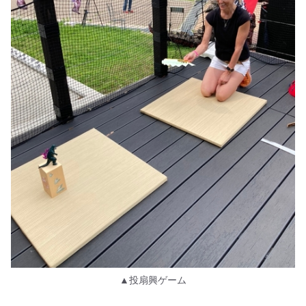
▲投扇興ゲーム