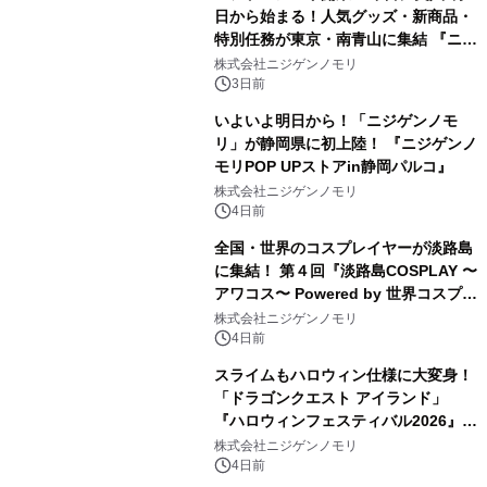
日から始まる！人気グッズ・新商品・
特別任務が東京・南青山に集結 『ニジ
ゲンノモリ POPUPストア in Annex
株式会社ニジゲンノモリ
Aoyama』
3日前
いよいよ明日から！「ニジゲンノモ
リ」が静岡県に初上陸！ 『ニジゲンノ
モリPOP UPストアin静岡パルコ』
株式会社ニジゲンノモリ
4日前
全国・世界のコスプレイヤーが淡路島
に集結！ 第４回『淡路島COSPLAY 〜
アワコス〜 Powered by 世界コスプレ
サミット』 2026年10月12日（月・
株式会社ニジゲンノモリ
祝）開催決定！
4日前
スライムもハロウィン仕様に大変身！
「ドラゴンクエスト アイランド」
『ハロウィンフェスティバル2026』開
催決定！ ～いたずらモンスターたちが
株式会社ニジゲンノモリ
やってきた！？～
4日前