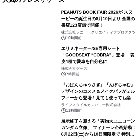
PEANUTS BOOK FAIR 2026が スヌ
ーピーの誕生日の8月10日より 全国の
書店123店舗で開催！
1
株式会社ソニー・クリエイティブプロダクツ
10時間前
エリミネーター/SE専用シート
「GOODSEAT “COBRA”」登場 表
皮4種で愛車を自分色に
2
株式会社グッズ
7時間前
『おぱんちゅうさぎ』『んぽちゃむ』
デザインのコスメ＆メイクパフがミル
フィーから登場！見ても使っても楽し
3
い、ポップでキュートなコレクショ
ライフスタイルカンパニー株式会社
ン。
11時間前
展示終了を迎える「実物大ユニコーン
ガンダム立像」 フィナーレ企画始動！
8月22日(土)から10日間限定で 特別映
4