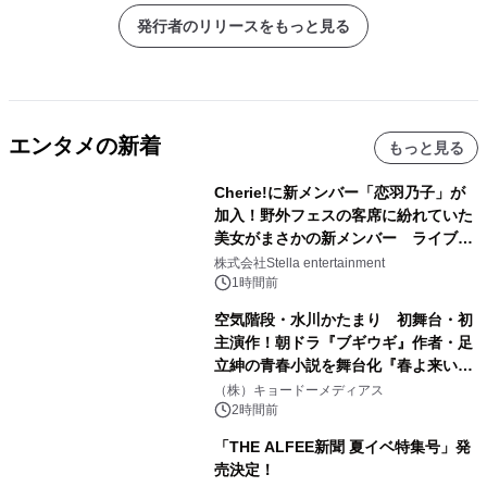
発行者のリリースをもっと見る
エンタメの新着
もっと見る
Cherie!に新メンバー「恋羽乃子」が
加入！野外フェスの客席に紛れていた
美女がまさかの新メンバー ライブ中
のサプライズ発表に会場騒然
株式会社Stella entertainment
1時間前
空気階段・水川かたまり 初舞台・初
主演作！朝ドラ『ブギウギ』作者・足
立紳の青春小説を舞台化『春よ来い、
マジで来い』キービジュアル解禁！
（株）キョードーメディアス
2時間前
「THE ALFEE新聞 夏イベ特集号」発
売決定！