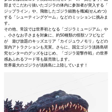
部までこだわり抜いたゴジラの体内に参加者が突入する「
ジップライン」や、飛散したゴジラ細胞を殲滅(せんめつ)
する「シューティングゲーム」などのミッションに挑みま
す。
その他、常設では世界初となる「ゴジラミュージアム」や
、小さなお子さまを対象に、約50種類の怪獣ソフビなど
が 遊び放題のキッズエリア「カイジュウノモリ」などの
室内アトラクションも充実。さらに、国立ゴジラ淡路島研
究センターのグッズをはじめ、「ゴジラ迎撃作戦」の世界
感あふれるフード等も販売致します。
世界最大のゴジラが淡路島に上陸しています！