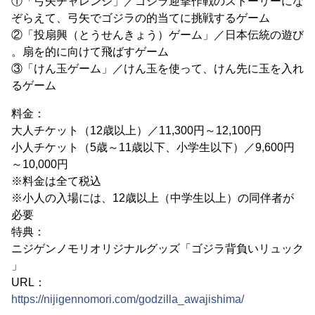
①「弓矢チャレンジ」／ゴジラ迎撃作戦のストーリーにな
ぞらえて、弓矢でゴジラの的当てに挑戦するゲーム
②「投扇興（とうせんきょう）ゲーム」／日本伝統の遊び
。扇を的に向けて飛ばすゲーム
③「けん玉ゲーム」／けん玉を使って、けん先に玉を入れ
るゲーム
料金：
大人チケット（12歳以上）／11,300円～12,100円
小人チケット（5歳～11歳以下、小学生以下）／9,600円
～10,000円
※料金は全て税込
※小人の入場には、12歳以上（中学生以上）の同伴者が
必要
特典：
ニジゲンノモリオリジナルグッズ「ゴジラ背負いリュック
」
URL：
https://nijigennomori.com/godzilla_awajishima/