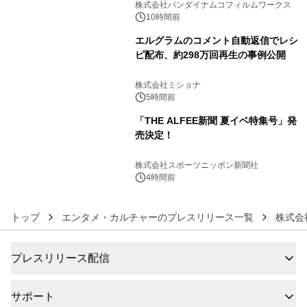
像『UNICORN GUNDAM Statue ―
株式会社バンダイナムコフィルムワークス
BEYOND POSSIBILITY ―』を上映！
10時間前
エルグラムのコメント自動返信でレシ
ピ配布、約298万回再生の事例公開
5
株式会社ミショナ
5時間前
「THE ALFEE新聞 夏イベ特集号」発
売決定！
6
株式会社スポーツニッポン新聞社
4時間前
トップ
エンタメ・カルチャーのプレスリリース一覧
株式会
プレスリリース配信
サポート