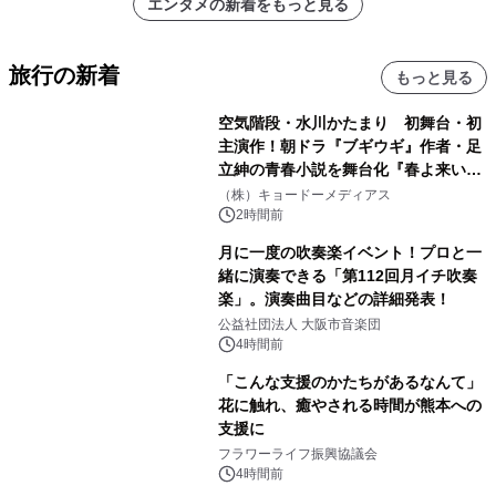
エンタメの新着をもっと見る
旅行の新着
もっと見る
空気階段・水川かたまり 初舞台・初
主演作！朝ドラ『ブギウギ』作者・足
立紳の青春小説を舞台化『春よ来い、
マジで来い』キービジュアル解禁！
（株）キョードーメディアス
2時間前
月に一度の吹奏楽イベント！プロと一
緒に演奏できる「第112回月イチ吹奏
楽」。演奏曲目などの詳細発表！
公益社団法人 大阪市音楽団
4時間前
「こんな支援のかたちがあるなんて」
花に触れ、癒やされる時間が熊本への
支援に
フラワーライフ振興協議会
4時間前