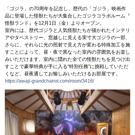
「ゴジラ」の70周年を記念し、歴代の「ゴジラ」映画作
品に登場した怪獣たちが大集合したゴジラコラボルーム『
怪獣ランド』を12月1日（金）よりオープン。
室内には、歴代ゴジラと人気怪獣たちが描かれたインテリ
アやタペストリー、窓越しに見える実寸大ゴジラの一部、
さらに、それらに光の照射で見え方が変わる特殊加工を施
すことによって、昼・夜で異なった室内の雰囲気をお楽し
みいただけます。室内に隠れた全ての怪獣たちを見つけ出
すことで豪華特典が手に入る“特別任務”に挑戦していただ
くなど、昼夜通してお愉しみいただけるお部屋です。
https://awaji-grandchariot.com/room/3416/