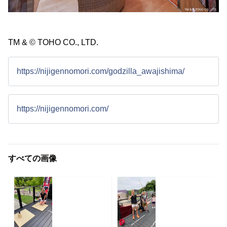
TM & © TOHO CO., LTD.
https://nijigennomori.com/godzilla_awajishima/
https://nijigennomori.com/
すべての画像