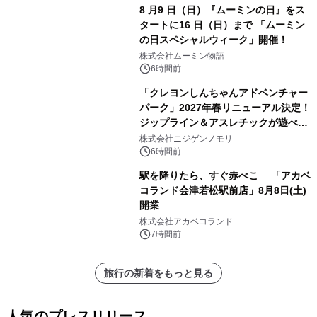
8 月9 日（日）『ムーミンの日』をス
タートに16 日（日）まで 「ムーミン
の日スペシャルウィーク」開催！
株式会社ムーミン物語
6時間前
「クレヨンしんちゃんアドベンチャー
パーク」2027年春リニューアル決定！
ジップライン＆アスレチックが遊べる
のは今年が最後！ 「ラスト！ドキがム
株式会社ニジゲンノモリ
ネムネ～大作戦！」始動
6時間前
駅を降りたら、すぐ赤べこ 「アカベ
コランド会津若松駅前店」8月8日(土)
開業
株式会社アカベコランド
7時間前
旅行の新着をもっと見る
人気のプレスリリース