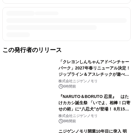
この発行者のリリース
「クレヨンしんちゃんアドベンチャー
パーク」2027年春リニューアル決定！
ジップライン＆アスレチックが遊べる
のは今年が最後！ 「ラスト！ドキがム
株式会社ニジゲンノモリ
ネムネ～大作戦！」始動
6時間前
『NARUTO＆BORUTO 忍里』 はた
けカカシ誕生祭 「いでよ、相棒！口寄
せの術」に“八忍犬”が登場！ 8月15日
（土）より期間限定開催
株式会社ニジゲンノモリ
8時間前
ニジゲンノモリ開業10年目に突入 明