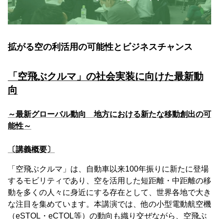
拡がる空の利活用の可能性とビジネスチャンス
「空飛ぶクルマ」の社会実装に向けた最新動
向
～最新グローバル動向 地方における新たな移動創出の可
能性～
〔講義概要〕
「空飛ぶクルマ」は、自動車以来100年振りに新たに登場
するモビリティであり、空を活用した短距離・中距離の移
動を多くの人々に身近にする存在として、世界各地で大き
な注目を集めています。本講演では、他の小型電動航空機
（eSTOL・eCTOL等）の動向も織り交ぜながら、空飛ぶ