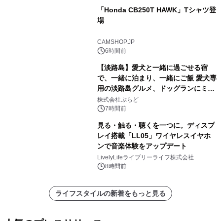
「Honda CB250T HAWK」Tシャツ登
場
CAMSHOP.JP
6時間前
【淡路島】愛犬と一緒に過ごせる宿
で、一緒に泊まり、一緒にご飯 愛犬専
用の淡路島グルメ、ドッグランにミニ
プール グランピングとトレーラーハウ
株式会社ぷらど
スの2施設で
7時間前
見る・触る・聴くを一つに。ディスプ
レイ搭載「LL05」ワイヤレスイヤホ
ンで音楽体験をアップデート
LivelyLifeライブリーライフ株式会社
8時間前
ライフスタイルの新着をもっと見る