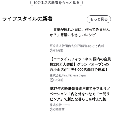
ビジネスの新着をもっと見る
ライフスタイルの新着
もっと見る
「胃腸が疲れた日に、作ってみません
か？」胃腸にやさしいレシピ
医療法人社団信亮会戸塚西口さとう内科
23分前
【エニタイムフィットネス 国内の会員
数120万人突破】グランドオープンの
西小山店が世界6,000店舗目で達成！
株式会社Fast Fitness Japan
33分前
築37年の軽量鉄骨造戸建てをフルリノ
ベーション！内と外をつなぐ「土間リ
ビング」で新たな暮らしを叶えた施工
事例を株式会社アースが公開
株式会社アース
5時間前