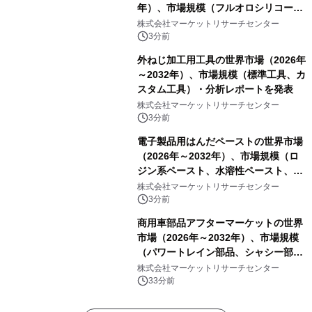
年）、市場規模（フルオロシリコーン
アクリレート、シリコーンアクリレー
株式会社マーケットリサーチセンター
ト、その他）・分析レポートを発表
3分前
外ねじ加工用工具の世界市場（2026年
～2032年）、市場規模（標準工具、カ
スタム工具）・分析レポートを発表
株式会社マーケットリサーチセンター
3分前
電子製品用はんだペーストの世界市場
（2026年～2032年）、市場規模（ロ
ジン系ペースト、水溶性ペースト、ノ
ークリーンペースト）・分析レポート
株式会社マーケットリサーチセンター
を発表
3分前
商用車部品アフターマーケットの世界
市場（2026年～2032年）、市場規模
（パワートレイン部品、シャシー部
品、ボディ・キャビン部品、電気・電
株式会社マーケットリサーチセンター
子部品、インテリア・快適性部品）・
33分前
分析レポートを発表