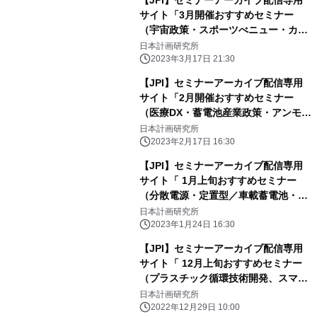
【JPI】セミナーアーカイブ配信専用
サイト「3月開催おすすめセミナー
（宇宙政策・スポーツべニュー・カー
ボンニュートラル戦略）」のご案内
日本計画研究所
2023年3月17日 21:30
【JPI】セミナーアーカイブ配信専用
サイト「2月開催おすすめセミナー
（医療DX・蓄電池産業政策・アンモニ
ア利用）」のご案内
日本計画研究所
2023年2月17日 16:30
【JPI】セミナーアーカイブ配信専用
サイト「 1月上旬おすすめセミナー
（分散電源・定置型／車載蓄電池・洋
上風力発電の誘致）」のご案内
日本計画研究所
2023年1月24日 16:30
【JPI】セミナーアーカイブ配信専用
サイト「 12月上旬おすすめセミナー
（プラスチック循環技術開発、スマー
ト保安、BIM）」のご案内
日本計画研究所
2022年12月29日 10:00