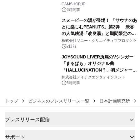
4
CAMSHOP.JP
6時間前
スヌーピーの湯が登場！ 「サウナのあ
とに楽しむPEANUTS」第2弾 渋谷
の人気銭湯「改良湯」と期間限定のコ
5
ラボレーション サウナイキタイコラ
株式会社ソニー・クリエイティブプロダクツ
ボグッズも発売決定！
2日前
JOYSOUND LIVER所属のVシンガー
「まるぱも」オリジナル曲
「HALLUCINATION？」初メジャー配
6
信リリース決定！
株式会社テイチクエンタテインメント
6時間前
トップ
ビジネスのプレスリリース一覧
日本計画研究所
プレスリリース配信
サポート