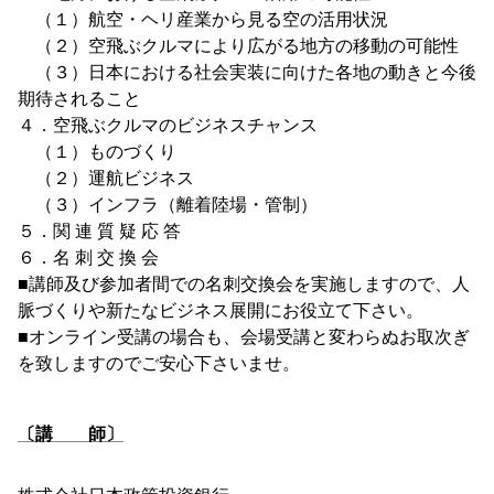
（１）航空・ヘリ産業から見る空の活用状況
（２）空飛ぶクルマにより広がる地方の移動の可能性
（３）日本における社会実装に向けた各地の動きと今後
期待されること
４．空飛ぶクルマのビジネスチャンス
（１）ものづくり
（２）運航ビジネス
（３）インフラ（離着陸場・管制）
５．関 連 質 疑 応 答
６．名 刺 交 換 会
■講師及び参加者間での名刺交換会を実施しますので、人
脈づくりや新たなビジネス展開にお役立て下さい。
■オンライン受講の場合も、会場受講と変わらぬお取次ぎ
を致しますのでご安心下さいませ。
〔講 師〕