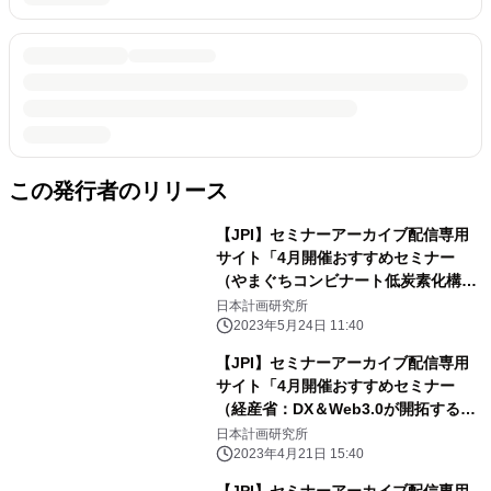
この発行者のリリース
【JPI】セミナーアーカイブ配信専用
サイト「4月開催おすすめセミナー
（やまぐちコンビナート低炭素化構
想、商船三井のLNG・LNG船事業、再
日本計画研究所
エネ発電事業・投資の最前線）」のご
2023年5月24日 11:40
案内
【JPI】セミナーアーカイブ配信専用
サイト「4月開催おすすめセミナー
（経産省：DX＆Web3.0が開拓するス
ポーツ産業、関西電力の電力ビジネス
日本計画研究所
展望、日本の宇宙ビジネス展望）」の
2023年4月21日 15:40
ご案内