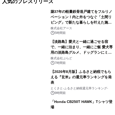
人気のプレスリリース
築37年の軽量鉄骨造戸建てをフルリノ
ベーション！内と外をつなぐ「土間リ
ビング」で新たな暮らしを叶えた施工
1
事例を株式会社アースが公開
株式会社アース
5時間前
【淡路島】愛犬と一緒に過ごせる宿
で、一緒に泊まり、一緒にご飯 愛犬専
用の淡路島グルメ、ドッグランにミニ
2
プール グランピングとトレーラーハウ
株式会社ぷらど
スの2施設で
7時間前
【2026年8月版】ふるさと納税でもら
える『玄米』の還元率ランキングを発
表
3
とくさと-ふるさと納税還元率ランキング-
9時間前
「Honda CB250T HAWK」Tシャツ登
場