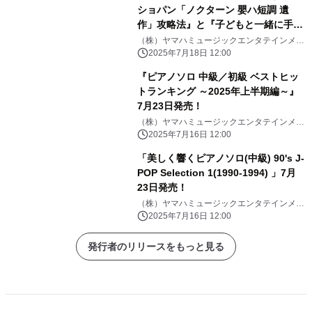
ショパン「ノクターン 嬰ハ短調 遺
作」攻略法』と『子どもと一緒に手作
り楽器で遊ぼう！』「月刊ピアノ
（株）ヤマハミュージックエンタテインメン
トHD
2025年8月号」 2025年7月18日発売
2025年7月18日 12:00
『ピアノソロ 中級／初級 ベストヒッ
トランキング ～2025年上半期編～』
7月23日発売！
（株）ヤマハミュージックエンタテインメン
トHD
2025年7月16日 12:00
「美しく響くピアノソロ(中級) 90's J-
POP Selection 1(1990-1994) 」7月
23日発売！
（株）ヤマハミュージックエンタテインメン
トHD
2025年7月16日 12:00
発行者のリリースをもっと見る