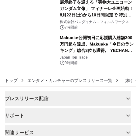
展示終了を迎える「実物大ユニコーン
ガンダム立像」 フィナーレ企画始動！
8月22日(土)から10日間限定で 特別映
5
像『UNICORN GUNDAM Statue ―
株式会社バンダイナムコフィルムワークス
BEYOND POSSIBILITY ―』を上映！
7時間前
Makuake公開初日に応援購入総額300
万円超を達成、Makuake「今日のラン
キング」総合3位も獲得。 YECHAN音
6
浴シンギングボウル第2弾の大型サイ
Japan Top Trade
ズ（XL・2XL・3XL）を先行販売中
9時間前
トップ
エンタメ・カルチャーのプレスリリース一覧
（株）
プレスリリース配信
サポート
関連サービス