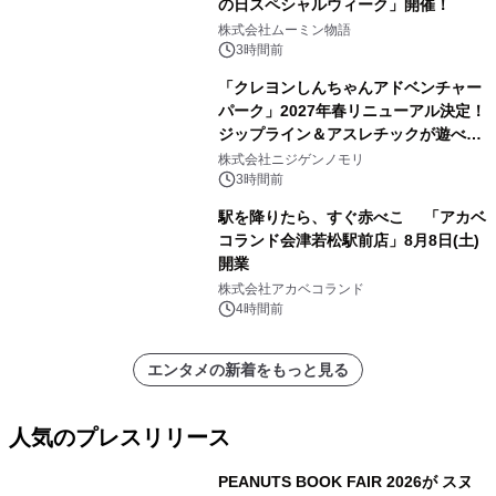
の日スペシャルウィーク」開催！
株式会社ムーミン物語
3時間前
「クレヨンしんちゃんアドベンチャー
パーク」2027年春リニューアル決定！
ジップライン＆アスレチックが遊べる
のは今年が最後！ 「ラスト！ドキがム
株式会社ニジゲンノモリ
ネムネ～大作戦！」始動
3時間前
駅を降りたら、すぐ赤べこ 「アカベ
コランド会津若松駅前店」8月8日(土)
開業
株式会社アカベコランド
4時間前
エンタメの新着をもっと見る
人気のプレスリリース
PEANUTS BOOK FAIR 2026が スヌ