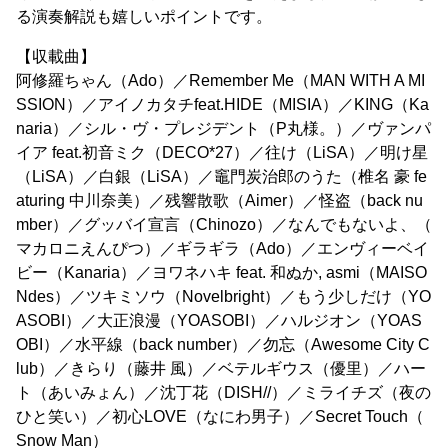
る演奏解説も嬉しいポイントです。
【収載曲】
阿修羅ちゃん（Ado）／Remember Me（MAN WITH A MI
SSION）／アイノカタチfeat.HIDE（MISIA）／KING（Ka
naria）／シル・ヴ・プレジデント（P丸様。）／ヴァンパ
イア feat.初音ミク（DECO*27）／往け（LiSA）／明け星
（LiSA）／白銀（LiSA）／竈門炭治郎のうた（椎名 豪 fe
aturing 中川奈美）／残響散歌（Aimer）／怪盗（back nu
mber）／グッバイ宣言（Chinozo）／なんでもないよ、（
マカロニえんぴつ）／ギラギラ（Ado）／エンヴィーベイ
ビー（Kanaria）／ヨワネハキ feat. 和ぬか, asmi（MAISO
Ndes）／ツキミソウ（Novelbright）／もう少しだけ（YO
ASOBI）／大正浪漫（YOASOBI）／ハルジオン（YOAS
OBI）／水平線（back number）／勿忘（Awesome City C
lub）／きらり（藤井 風）／ベテルギウス（優里）／ハー
ト（あいみょん）／沈丁花（DISH//）／ミライチズ（夜の
ひと笑い）／初心LOVE（なにわ男子）／Secret Touch（
Snow Man）