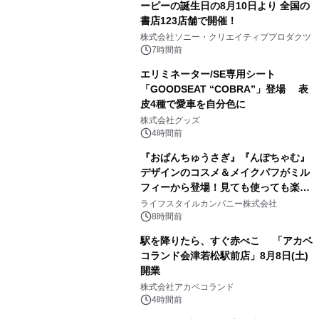
ーピーの誕生日の8月10日より 全国の
書店123店舗で開催！
1
株式会社ソニー・クリエイティブプロダクツ
7時間前
エリミネーター/SE専用シート
「GOODSEAT “COBRA”」登場 表
皮4種で愛車を自分色に
2
株式会社グッズ
4時間前
『おぱんちゅうさぎ』『んぽちゃむ』
デザインのコスメ＆メイクパフがミル
フィーから登場！見ても使っても楽し
3
い、ポップでキュートなコレクショ
ライフスタイルカンパニー株式会社
ン。
8時間前
駅を降りたら、すぐ赤べこ 「アカベ
コランド会津若松駅前店」8月8日(土)
開業
4
株式会社アカベコランド
4時間前