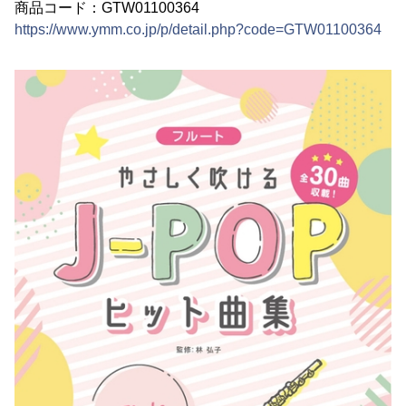
商品コード：GTW01100364
https://www.ymm.co.jp/p/detail.php?code=GTW01100364