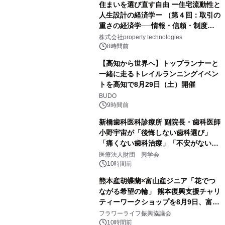
住まいを選び直す自由 ー住宅流動性と
人生設計の経済学ー （第４回：取引の
重さの経済学──情報・信頼・制度を
PropTechはどう組み替えるか）｜
株式会社property technologies
PropTech-Lab
8時間前
【高知から世界へ】トップランナーと
一緒に走るトレイルランニングイベン
トを高知で8月29日（土）開催
BUDO
9時間前
新橋歯科医科診療所 副院長・歯科医師
小野宇宙が「後悔しない歯科選び」
「痛くない歯科治療」「不安がない治
療計画」をテーマに専門監修
医療法人財団 興学会
10時間前
熊本産胡蝶蘭×富山産ジニア「花でつ
ながる希望の輪」 熊本復興支援チャリ
ティーワークショップを8月9日、富
山・射水で開催
フラワーライフ振興協議会
10時間前