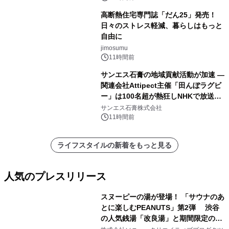
高断熱住宅専門誌「だん25」発売！
日々のストレス軽減、暮らしはもっと
自由に
jimosumu
11時間前
サンエス石膏の地域貢献活動が加速 ―
関連会社Attipect主催「田んぼラグビ
ー」は100名超が熱狂しNHKで放送さ
れました。
サンエス石膏株式会社
11時間前
ライフスタイルの新着をもっと見る
人気のプレスリリース
スヌーピーの湯が登場！ 「サウナのあ
とに楽しむPEANUTS」第2弾 渋谷
の人気銭湯「改良湯」と期間限定のコ
1