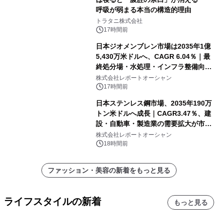
呼吸が弱まる本当の構造的理由
トラタニ株式会社
17時間前
日本ジオメンブレン市場は2035年1億
5,430万米ドルへ、CAGR 6.04％｜最
終処分場・水処理・インフラ整備向け
需要拡大
株式会社レポートオーシャン
17時間前
日本ステンレス鋼市場、2035年190万
トン米ドルへ成長｜CAGR3.47％、建
設・自動車・製造業の需要拡大が市場
を牽引
株式会社レポートオーシャン
18時間前
ファッション・美容の新着をもっと見る
ライフスタイルの新着
もっと見る