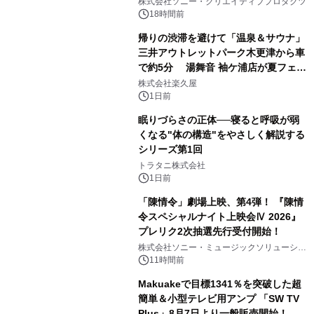
ラボレーション サウナイキタイコラ
株式会社ソニー・クリエイティブプロダクツ
ボグッズも発売決定！
18時間前
帰りの渋滞を避けて「温泉＆サウナ」
三井アウトレットパーク木更津から車
で約5分 湯舞音 袖ケ浦店が夏フェア
2
メニューを提供
株式会社楽久屋
1日前
眠りづらさの正体──寝ると呼吸が弱
くなる"体の構造"をやさしく解説する
シリーズ第1回
3
トラタニ株式会社
1日前
「陳情令」劇場上映、第4弾！ 『陳情
令スペシャルナイト上映会Ⅳ 2026』
プレリク2次抽選先行受付開始！
4
株式会社ソニー・ミュージックソリューショ
ンズ
11時間前
Makuakeで目標1341％を突破した超
簡単＆小型テレビ用アンプ 「SW TV
Plus」8月7日より一般販売開始！ ケ