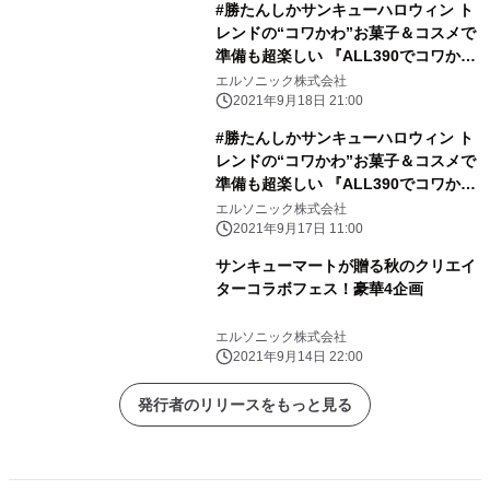
#勝たんしかサンキューハロウィン ト
レンドの“コワかわ”お菓子＆コスメで
準備も超楽しい 『ALL390でコワかわ
ハロウィン』が9月24日(金) からスタ
エルソニック株式会社
ート！
2021年9月18日 21:00
#勝たんしかサンキューハロウィン ト
レンドの“コワかわ”お菓子＆コスメで
準備も超楽しい 『ALL390でコワかわ
ハロウィン』が9月24日(金) からスタ
エルソニック株式会社
ート！
2021年9月17日 11:00
サンキューマートが贈る秋のクリエイ
ターコラボフェス！豪華4企画
エルソニック株式会社
2021年9月14日 22:00
発行者のリリースをもっと見る