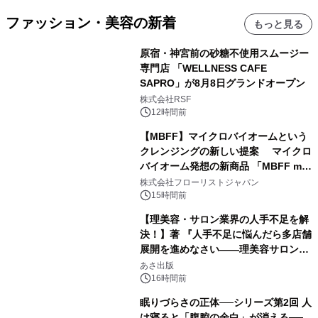
ファッション・美容の新着
もっと見る
原宿・神宮前の砂糖不使用スムージー
専門店 「WELLNESS CAFE
SAPRO」が8月8日グランドオープン
株式会社RSF
12時間前
【MBFF】マイクロバイオームという
クレンジングの新しい提案 マイクロ
バイオーム発想の新商品 「MBFF mb
クレンジングPRO」を2026年8月6日
株式会社フローリストジャパン
発売
15時間前
【理美容・サロン業界の人手不足を解
決！】著 『人手不足に悩んだら多店舗
展開を進めなさい――理美容サロン
「多店舗展開」の教科書』2026年8月
あさ出版
24日（月）発売
16時間前
眠りづらさの正体──シリーズ第2回 人
は寝ると「腹腔の余白」が消える──