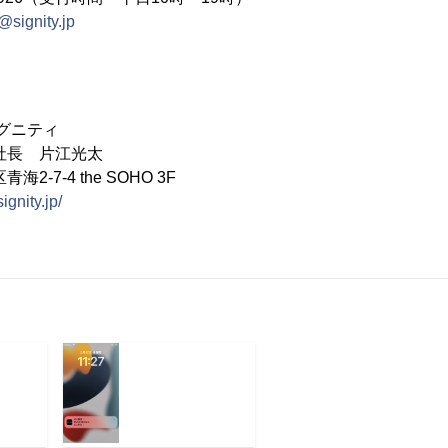
@signity.jp
グニティ
社長 片江光太
-7-4 the SOHO 3F
ignity.jp/