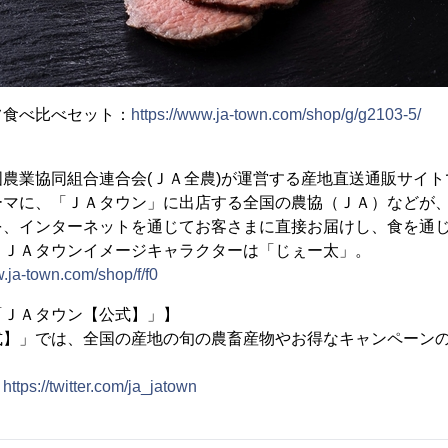
フ食べ比べセット：
https://www.ja-town.com/shop/g/g2103-5/
農業協同組合連合会(ＪＡ全農)が運営する産地直送通販サイト
ーマに、「ＪＡタウン」に出店する全国の農協（ＪＡ）などが
を、インターネットを通じてお客さまに直接お届けし、食を通
。ＪＡタウンイメージキャラクターは「じぇー太」。
w.ja-town.com/shop/f/f0
「ＪＡタウン【公式】」】
】」では、全国の産地の旬の農畜産物やお得なキャンペーンの
：
https://twitter.com/ja_jatown