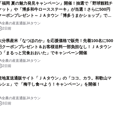
「福岡 夏の魅力発見キャンペーン」開催！抽選で「野球観戦チ
ケット」や「博多和牛ロースステーキ」が当選！さらに500円
クーポンプレゼント～ＪＡタウン「博多うまかショップ」で８
月１１日まで～
JA全農の産直通販JAタウン
2日前
大分県産米「なつほのか」を応援価格で販売！先着100名に500
円クーポンプレゼント＆お客様送料一部負担なし！ＪＡタウン
の「まるっと完食おおいた」でキャンペーン開催
JA全農の産直通販JAタウン
2日前
産地直送通販サイト「ＪＡタウン」の「ココ、カラ。和歌山マ
ルシェ」で 「梅干し食べよう！キャンペーン」を開催！
JA全農の産直通販JAタウン
3日前