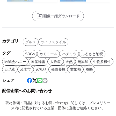
画像一括ダウンロード
カテゴリ
グルメ
ライフスタイル
タグ
SDGs
カモミール
ハチミツ
ふるさと納税
医誠会ハニー
国産蜂蜜
大阪産
天然
無添加
生物多様性
百花蜜
茨木市
返礼品
都市養蜂
非加熱
養蜂
シェア
配信企業へのお問い合わせ
取材依頼・商品に対するお問い合わせに関しては、プレスリリー
ス内に記載されている企業・団体に直接ご連絡ください。