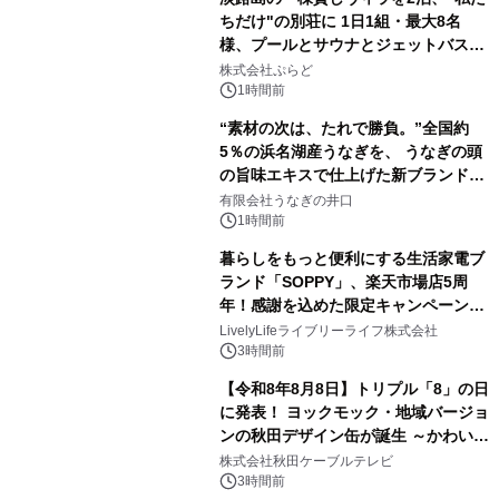
ちだけ"の別荘に 1日1組・最大8名
様、プールとサウナとジェットバス付
きで Villa Mon Temps AWAJIの連泊
株式会社ぷらど
素泊りプラン
1時間前
“素材の次は、たれで勝負。”全国約
5％の浜名湖産うなぎを、 うなぎの頭
の旨味エキスで仕上げた新ブランド
「井口の誉」誕生
有限会社うなぎの井口
1時間前
暮らしをもっと便利にする生活家電ブ
ランド「SOPPY」、楽天市場店5周
年！感謝を込めた限定キャンペーンを
8月10日より開催
LivelyLifeライブリーライフ株式会社
3時間前
【令和8年8月8日】トリプル「8」の日
に発表！ ヨックモック・地域バージョ
ンの秋田デザイン缶が誕生 ～かわいい
秋田犬の子犬と秋田の四季と名所を巡
株式会社秋田ケーブルテレビ
るパッケージ～ 9月1日(火)秋田県内で
3時間前