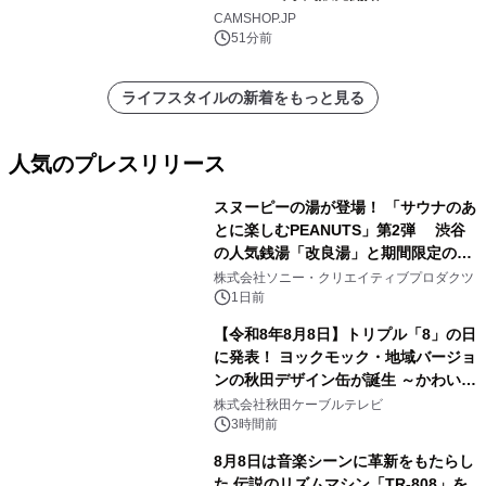
CAMSHOP.JP
51分前
ライフスタイルの新着をもっと見る
人気のプレスリリース
スヌーピーの湯が登場！ 「サウナのあ
とに楽しむPEANUTS」第2弾 渋谷
の人気銭湯「改良湯」と期間限定のコ
1
ラボレーション サウナイキタイコラ
株式会社ソニー・クリエイティブプロダクツ
ボグッズも発売決定！
1日前
【令和8年8月8日】トリプル「8」の日
に発表！ ヨックモック・地域バージョ
ンの秋田デザイン缶が誕生 ～かわいい
2
秋田犬の子犬と秋田の四季と名所を巡
株式会社秋田ケーブルテレビ
るパッケージ～ 9月1日(火)秋田県内で
3時間前
販売開始
8月8日は音楽シーンに革新をもたらし
た 伝説のリズムマシン「TR-808」を