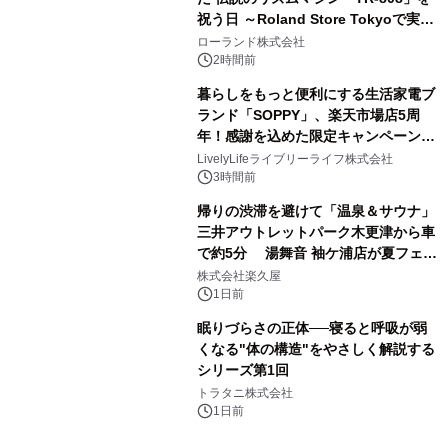
祝う日 ～Roland Store Tokyoで実機
3
を展示しての 記念キャンペーンを開
ローランド株式会社
催 英国ラジオ「NTS」の 特別プログ
2時間前
ラムや、「TR-808」を愛する伝説的
暮らしをもっと便利にする生活家電ブ
アーティストを フィーチャーしたアニ
ランド「SOPPY」、楽天市場店5周
メーションを公開～
年！感謝を込めた限定キャンペーンを
4
8月10日より開催
LivelyLifeライブリーライフ株式会社
3時間前
帰りの渋滞を避けて「温泉＆サウナ」
三井アウトレットパーク木更津から車
で約5分 湯舞音 袖ケ浦店が夏フェア
5
メニューを提供
株式会社楽久屋
1日前
眠りづらさの正体──寝ると呼吸が弱
くなる"体の構造"をやさしく解説する
シリーズ第1回
6
トラタニ株式会社
1日前