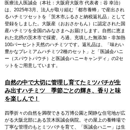
医療法人医誠会（本社：大阪府大阪市 代表者：谷 幸治）
は、2025年3月、法人が取り組む「都市養蜂」で産出され
るハチミツセットを「茨木市ふるさと納税返礼品」として
登録をしました。大阪産（おおさかもん）に認定された国
産ハチミツを全国のみなさまへお届けします。自然に恵ま
れた北摂の茨木市で採蜜、ろ過、充填した無添加・非加熱
100パーセント天然のハチミツです。返礼品は、「味わい
豊かなプレミアムハチミツ2種のセット」と「医誠会ハニ
ー（スパウトパウチ）と医誠会ハニーキャンディ」の2セ
ットをご用意しています。
自然の中で大切に管理し育てたミツバチが生
み出すハチミツ 季節ごとの輝き、香りと味
を楽しんで！
四季折々の自然を満喫できる万博公園と閑静な住宅地が広
がる大阪北部にある茨木医誠会病院。その屋上の養蜂場で
丁寧な管理のもとミツバチを育て、「医誠会ハニー」は生