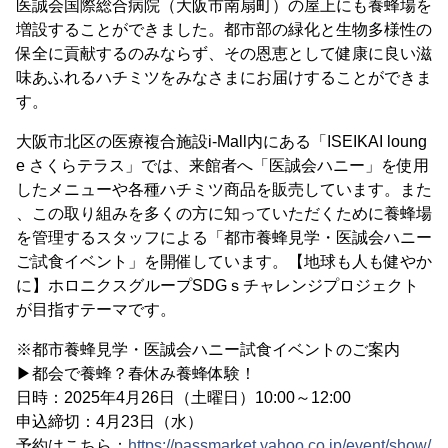
医誠会国際総合病院（大阪市南扇町）の屋上にも養蜂場を
増設することができました。都市部の緑化と生物多様性の
保全に貢献するのみならず、その恩恵として健康に良い滋
味あふれるハチミツをみなさまにお届けすることができま
す。
大阪市北区の医療複合施設i-Mall内にある「ISEIKAI loung
e さくらテラス」では、来館者へ「医誠会ハニー」を使用
したメニューや各種ハチミツ商品を販売しています。また
、この取り組みを多くの方に知っていただくために養蜂場
を管理するスタッフによる「都市養蜂見学・医誠会ハニー
ご試食イベント」を開催しています。【地球も人も健やか
に】ホロニクスグループSDGｓチャレンジプロジェクト
が目指すテーマです。
※都市養蜂見学・医誠会ハニー試食イベントのご案内
▶都会で養蜂？春休み養蜂体験！
日時：2025年4月26日（土曜日）10:00～12:00
申込締切：4月23日（水）
予約はこちら：
https://passmarket.yahoo.co.jp/event/show/