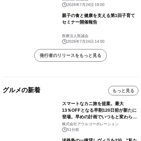
2026年7月24日 19:00
親子の食と健康を支える第1回子育て
セミナー開催報告
医療法人医誠会
2026年7月24日 14:00
発行者のリリースをもっと見る
グルメの新着
もっと見る
スマートなカニ旅を提案。最大
13％OFFとなる早割120日前が新たに
登場。早めの計画でいつもと変わらぬ
大人の冬旅を。ー夕日ヶ浦温泉「佳松
株式会社アウルコーポレーション
苑 別邸ふうか」ー
51分前
淡路島の一棟貸しヴィラを2泊、"私た