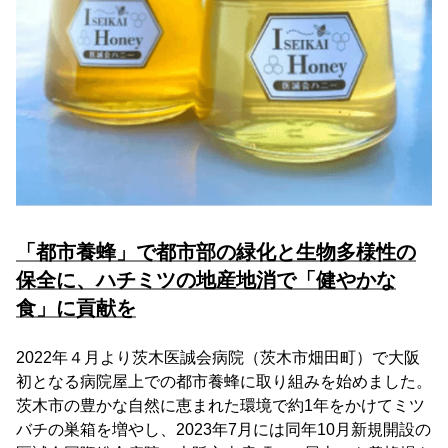
「都市養蜂」で都市部の緑化と生物多様性の
保全に、ハチミツの地産地消で「健やかな
食」に貢献を
2022年４月より茨木医誠会病院（茨木市畑田町）で大阪
初となる病院屋上での都市養蜂に取り組みを始めました。
茨木市の豊かな自然に恵まれた環境で約1年をかけてミツ
バチの巣箱を増やし、2023年7月には同年10月新規開設の