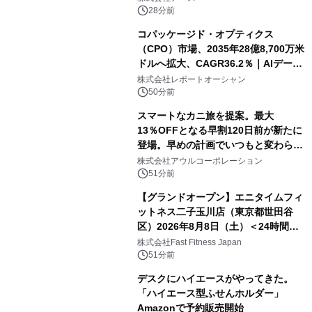
28分前
コパッケージド・オプティクス
（CPO）市場、2035年28億8,700万米
ドルへ拡大、CAGR36.2％｜AIデータ
センター・高速光通信需要が成長を加
株式会社レポートオーシャン
速
50分前
スマートなカニ旅を提案。最大
13％OFFとなる早割120日前が新たに
登場。早めの計画でいつもと変わらぬ
大人の冬旅を。ー夕日ヶ浦温泉「佳松
株式会社アウルコーポレーション
苑 別邸ふうか」ー
51分前
【グランドオープン】エニタイムフィ
ットネス二子玉川店（東京都世田谷
区）2026年8月8日（土）＜24時間年
中無休のフィットネスジム＞
株式会社Fast Fitness Japan
51分前
デスクにハイエースがやってきた。
「ハイエース型ふせんホルダー」
Amazonで予約販売開始