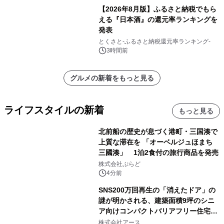
販売開始
【2026年8月版】ふるさと納税でもら
える『日本酒』の還元率ランキングを
発表
とくさと-ふるさと納税還元率ランキング-
3時間前
グルメの新着をもっと見る
ライフスタイルの新着
もっと見る
北前船の歴史が息づく港町・三国湊で
上質な滞在を 「オーベルジュほまち
三國湊」 1泊2食付の旅行商品を発売
株式会社ぷらど
4分前
SNS200万回再生の「消えたドア」の
謎が明かされる、建築面積9坪のシニ
ア向けコンパクトバリアフリー住宅が
誕生
株式会社アース