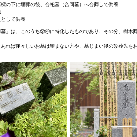
墓標の下に埋葬の後、合祀墓（合同墓）へ合葬して供養
地
員として供養
同墓」は、このうち②④に特化したものであり、その分、樹木
えあれば仰々しいお墓は望まない方や、墓じまい後の改葬先を