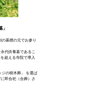
墓」
別の墓標の元でお参り
な永代供養墓であるこ
寺を超える寺院で導入
ジの樹木葬」 を選ば
ずに即合祀（合葬）さ