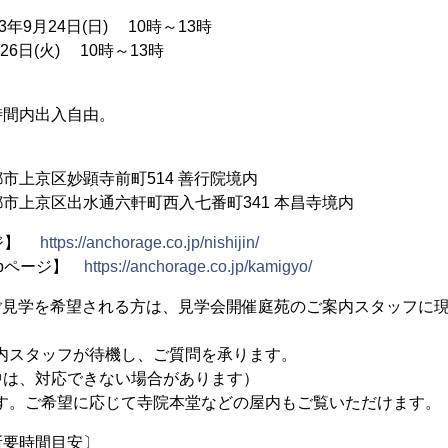
年9月24日(日) 10時～13時
26日(火) 10時～13時
時間内出入自由。
市上京区妙顕寺前町514 善行院境内
市上京区出水通六軒町西入七番町341 本昌寺境内
ージ】
https://anchorage.co.jp/nishijin/
ebページ】
https://anchorage.co.jp/kamigyo/
ご見学を希望される方は、見学会開催庭苑のご案内スタッフに
内スタッフが待機し、ご質問を承ります。
中は、対応できない場合があります）
です。ご希望に応じて寺院本堂などの屋内もご覧いただけます。
所要時間目安〕