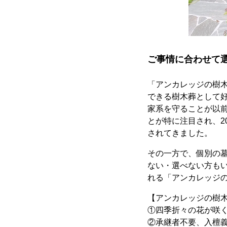
ご事情に合わせて
「アンカレッジの樹
できる樹木葬として
家系を守ることが以
とが特に注目され、2
されてきました。
その一方で、個別の墓
ない・選べない方も
れる「アンカレッジ
【アンカレッジの樹木
①四季折々の花が咲
②承継者不要、入檀