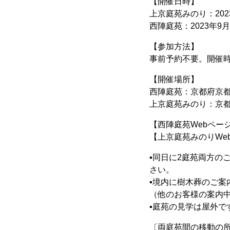
【開催日時】
上京庭苑みのり：2023
西陣庭苑：2023年9月
【参加方法】
事前予約不要。開催
【開催場所】
西陣庭苑：京都府京都
上京庭苑みのり：京都
【西陣庭苑Webペ
【上京庭苑みのりW
▪同日に2庭苑両方の
さい。
▪境内に樹木葬のご案
（他のお客様の案内
▪庭苑の見学は屋外
〔両庭苑間の移動の