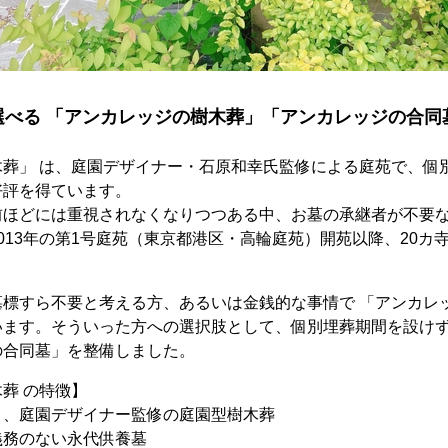
選べる 「アンカレッジの樹木葬」「アンカレッジの合同
木葬」 は、庭園デザイナー・石原和幸氏監修による庭苑で、個
好評を得ています。
前ほどには重視されなくなりつつある中、お墓の承継者が不要
013年の第1号庭苑（東京都港区・高輪庭苑）開苑以降、20カ
標すら不要と考える方、あるいは金銭的な事情で 「アンカレッ
います。そういった方への選択肢として、個別埋葬期間を設け
の合同墓」を整備しました。
葬 の特徴】
く、庭園デザイナー監修の庭園型樹木葬
義務のない永代供養墓