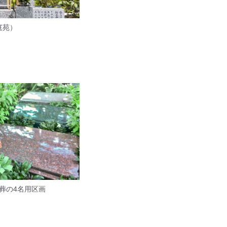
庭苑）
葬の4名用区画