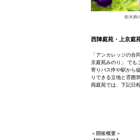
樹木葬
西陣庭苑・上京庭苑
「アンカレッジの合同
京庭苑みのり」 でも
寄りバス停や駅から徒
りできる立地と雰囲
両庭苑では、下記日
＜開催概要＞