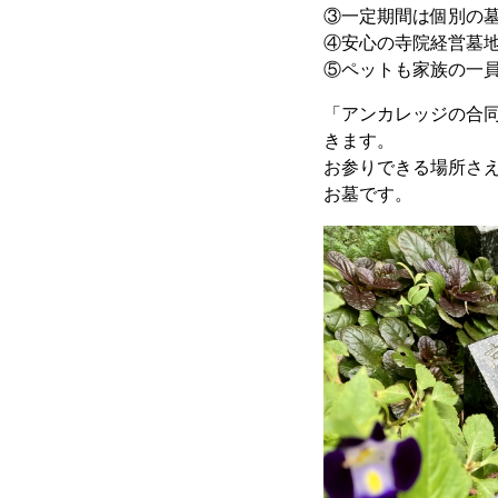
③一定期間は個別の
④安心の寺院経営墓
⑤ペットも家族の一
「アンカレッジの合
きます。
お参りできる場所さ
お墓です。