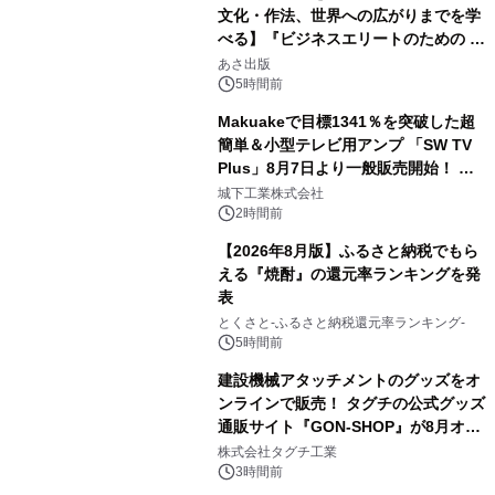
文化・作法、世界への広がりまでを学
べる】『ビジネスエリートのための 教
3
養としての蕎麦』2026年8月25日
あさ出版
（火）発売
5時間前
Makuakeで目標1341％を突破した超
簡単＆小型テレビ用アンプ 「SW TV
Plus」8月7日より一般販売開始！ ケ
4
ーブル1本つなぐだけ、テレビの音が
城下工業株式会社
ぐっと豊かに
2時間前
【2026年8月版】ふるさと納税でもら
える『焼酎』の還元率ランキングを発
表
5
とくさと-ふるさと納税還元率ランキング-
5時間前
建設機械アタッチメントのグッズをオ
ンラインで販売！ タグチの公式グッズ
通販サイト『GON-SHOP』が8月オー
6
プン
株式会社タグチ工業
3時間前