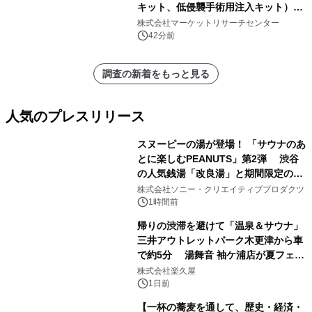
キット、低侵襲手術用注入キット）・
分析レポートを発表
株式会社マーケットリサーチセンター
42分前
調査の新着をもっと見る
人気のプレスリリース
スヌーピーの湯が登場！ 「サウナのあ
とに楽しむPEANUTS」第2弾 渋谷
の人気銭湯「改良湯」と期間限定のコ
1
ラボレーション サウナイキタイコラ
株式会社ソニー・クリエイティブプロダクツ
ボグッズも発売決定！
1時間前
帰りの渋滞を避けて「温泉＆サウナ」
三井アウトレットパーク木更津から車
で約5分 湯舞音 袖ケ浦店が夏フェア
2
メニューを提供
株式会社楽久屋
1日前
【一杯の蕎麦を通して、歴史・経済・