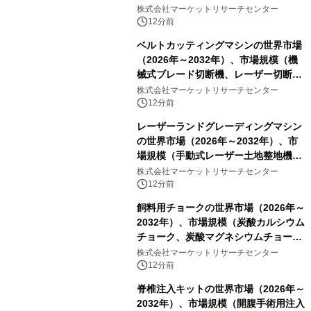
レポートを発表
株式会社マーケットリサーチセンター
12分前
ベルトカッティングマシンの世界市場
（2026年～2032年）、市場規模（機
械式ブレード切断機、レーザー切断
機、油圧式切断機、その他）・分析レ
株式会社マーケットリサーチセンター
ポートを発表
12分前
レーザーランドグレーディングマシン
の世界市場（2026年～2032年）、市
場規模（手動式レーザー土地整地機、
自動式レーザー土地整地機）・分析レ
株式会社マーケットリサーチセンター
ポートを発表
12分前
飼料用チョークの世界市場（2026年～
2032年）、市場規模（炭酸カルシウム
チョーク、炭酸マグネシウムチョー
ク、カキ殻チョーク、その他）・分析
株式会社マーケットリサーチセンター
レポートを発表
12分前
脊椎注入キットの世界市場（2026年～
2032年）、市場規模（開腹手術用注入