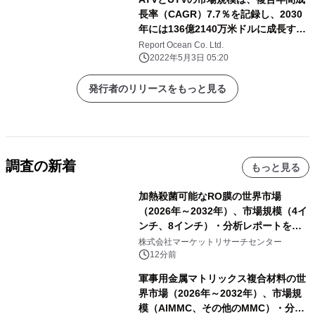
長率（CAGR）7.7％を記録し、2030
年には136億2140万米ドルに成長する
と予測される
Report Ocean Co. Ltd.
2022年5月3日 05:20
発行者のリリースをもっと見る
調査の新着
もっと見る
加熱殺菌可能なRO膜の世界市場
（2026年～2032年）、市場規模（4イ
ンチ、8インチ）・分析レポートを発
表
株式会社マーケットリサーチセンター
12分前
軍事用金属マトリックス複合材料の世
界市場（2026年～2032年）、市場規
模（AlMMC、その他のMMC）・分析