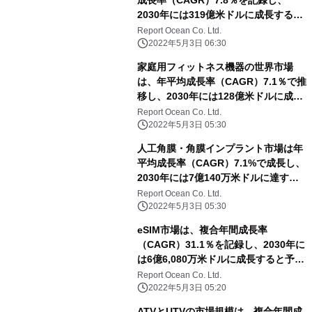
成長率（CAGR）7.8％を記録し、
2030年には319億米ドルに成長すると
予測される
Report Ocean Co. Ltd.
2022年5月3日 06:30
家庭用フィットネス機器の世界市場
は、年平均成長率（CAGR）7.1％で推
移し、2030年には128億米ドルに成長
すると予測
Report Ocean Co. Ltd.
2022年5月3日 05:30
人工角膜・角膜インプラント市場は年
平均成長率（CAGR）7.1%で成長し、
2030年には7億140万米ドルに達する
と予測される
Report Ocean Co. Ltd.
2022年5月3日 05:30
eSIM市場は、複合年間成長率
（CAGR）31.1％を記録し、2030年に
は6億6,080万米ドルに成長すると予測
される
Report Ocean Co. Ltd.
2022年5月3日 05:20
ATVとUTVの市場規模は、複合年間成