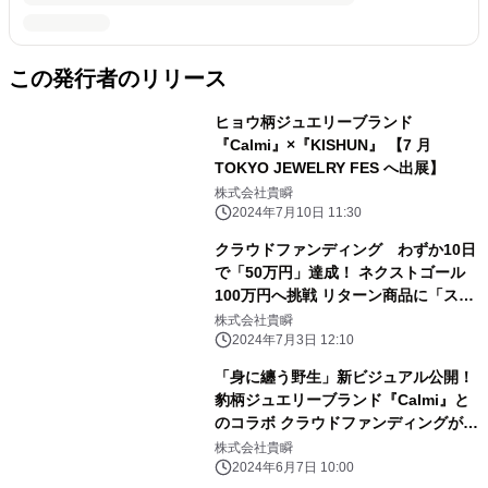
この発行者のリリース
ヒョウ柄ジュエリーブランド
『Calmi』×『KISHUN』 【7 月
TOKYO JEWELRY FES へ出展】
株式会社貴瞬
2024年7月10日 11:30
クラウドファンディング わずか10日
で「50万円」達成！ ネクストゴール
100万円へ挑戦 リターン商品に「ステ
ッカー」「トートバッグ」を新たに追
株式会社貴瞬
加！
2024年7月3日 12:10
「身に纏う野生」新ビジュアル公開！
豹柄ジュエリーブランド『Calmi』と
のコラボ クラウドファンディングが6
月10日(月）よりスタート
株式会社貴瞬
2024年6月7日 10:00