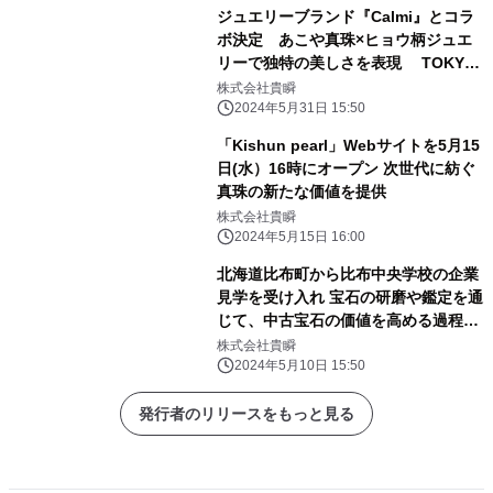
ジュエリーブランド『Calmi』とコラ
ボ決定 あこや真珠×ヒョウ柄ジュエ
リーで独特の美しさを表現 TOKYO
JEWELRY FES初出展に先駆けて
株式会社貴瞬
CAMPFIREでコラボ商品限定販売
2024年5月31日 15:50
「Kishun pearl」Webサイトを5月15
日(水）16時にオープン 次世代に紡ぐ
真珠の新たな価値を提供
株式会社貴瞬
2024年5月15日 16:00
北海道比布町から比布中央学校の企業
見学を受け入れ 宝石の研磨や鑑定を通
じて、中古宝石の価値を高める過程を
体験
株式会社貴瞬
2024年5月10日 15:50
発行者のリリースをもっと見る