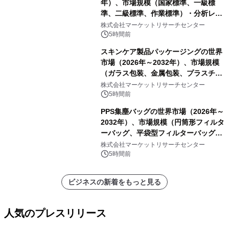
年）、市場規模（国家標準、一級標
準、二級標準、作業標準）・分析レポ
ートを発表
株式会社マーケットリサーチセンター
5時間前
スキンケア製品パッケージングの世界
市場（2026年～2032年）、市場規模
（ガラス包装、金属包装、プラスチッ
ク包装、その他）・分析レポートを発
株式会社マーケットリサーチセンター
表
5時間前
PPS集塵バッグの世界市場（2026年～
2032年）、市場規模（円筒形フィルタ
ーバッグ、平袋型フィルターバッグ、
プリーツフィルターバッグ、その
株式会社マーケットリサーチセンター
他）・分析レポートを発表
5時間前
ビジネスの新着をもっと見る
人気のプレスリリース