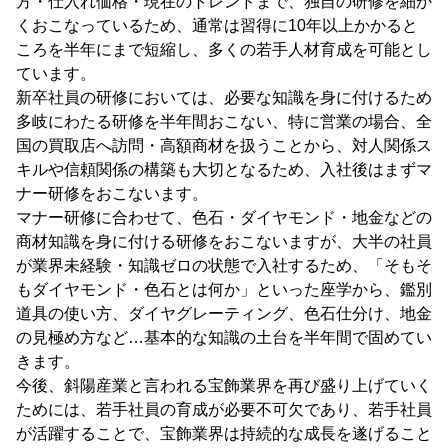
方・仕入れ価格・現在のトレンドまで、独自の研修を細か
くおこなっているため、通常は習得に10年以上かかると
ころを半年にまで短縮し、多くの若手人材育成を可能とし
ています。
新卒社員の研修においては、必要な知識を身に付けるため
多岐にわたる研修を半年間おこない、特に営業の場合、全
国の買取店へ訪問・高額商材を扱うことから、対人関係ス
キルや信頼関係の構築も大切となるため、入社後はまずマ
ナー研修をおこないます。
マナー研修に合わせて、色石・ダイヤモンド・地金などの
商材知識を身に付ける研修をおこないますが、大半の社員
が業界未経験・知識ゼロの状態で入社するため、「そもそ
もダイヤモンド・色石とは何か」といった座学から、鑑別
道具の使い方、ダイヤグレーティング、色石仕分け、地金
の見極め方など…基本的な知識の土台を半年間で固めてい
きます。
今後、斜陽産業と言われる宝飾業界を再び盛り上げていく
ためには、若手社員の育成が必要不可欠であり、若手社員
が活躍することで、宝飾業界は持続的な成長を遂げること