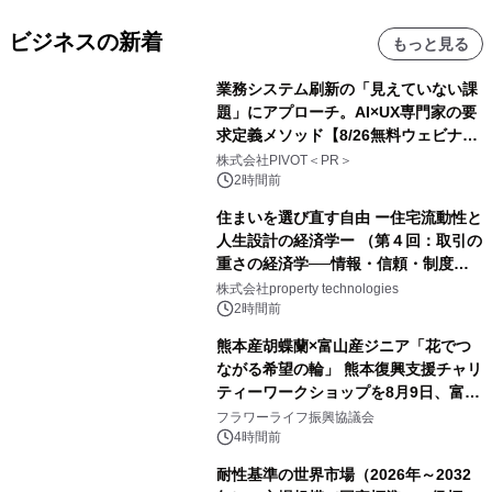
ビジネスの新着
もっと見る
業務システム刷新の「見えていない課
題」にアプローチ。AI×UX専門家の要
求定義メソッド【8/26無料ウェビナ
ー】株式会社PIVOT
株式会社PIVOT＜PR＞
2時間前
住まいを選び直す自由 ー住宅流動性と
人生設計の経済学ー （第４回：取引の
重さの経済学──情報・信頼・制度を
PropTechはどう組み替えるか）｜
株式会社property technologies
PropTech-Lab
2時間前
熊本産胡蝶蘭×富山産ジニア「花でつ
ながる希望の輪」 熊本復興支援チャリ
ティーワークショップを8月9日、富
山・射水で開催
フラワーライフ振興協議会
4時間前
耐性基準の世界市場（2026年～2032