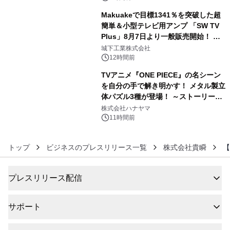
Makuakeで目標1341％を突破した超
簡単＆小型テレビ用アンプ 「SW TV
Plus」8月7日より一般販売開始！ ケ
5
ーブル1本つなぐだけ、テレビの音が
城下工業株式会社
ぐっと豊かに
12時間前
TVアニメ『ONE PIECE』の名シーン
を自分の手で解き明かす！ メタル製立
体パズル3種が登場！ ～ストーリーと
6
ギミックが融合した 大人の体験型パズ
株式会社ハナヤマ
ルが8月7日(金)12時より先行予約受付
11時間前
開始～
トップ
ビジネスのプレスリリース一覧
株式会社貴瞬
【
プレスリリース配信
サポート