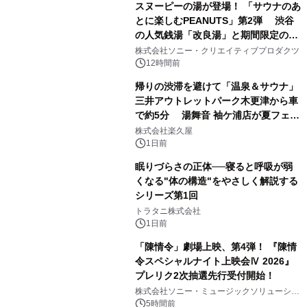
スヌーピーの湯が登場！ 「サウナのあ
とに楽しむPEANUTS」第2弾 渋谷
の人気銭湯「改良湯」と期間限定のコ
1
ラボレーション サウナイキタイコラ
株式会社ソニー・クリエイティブプロダクツ
ボグッズも発売決定！
12時間前
帰りの渋滞を避けて「温泉＆サウナ」
三井アウトレットパーク木更津から車
で約5分 湯舞音 袖ケ浦店が夏フェア
2
メニューを提供
株式会社楽久屋
1日前
眠りづらさの正体──寝ると呼吸が弱
くなる"体の構造"をやさしく解説する
シリーズ第1回
3
トラタニ株式会社
1日前
「陳情令」劇場上映、第4弾！ 『陳情
令スペシャルナイト上映会Ⅳ 2026』
プレリク2次抽選先行受付開始！
4
株式会社ソニー・ミュージックソリューショ
ンズ
5時間前