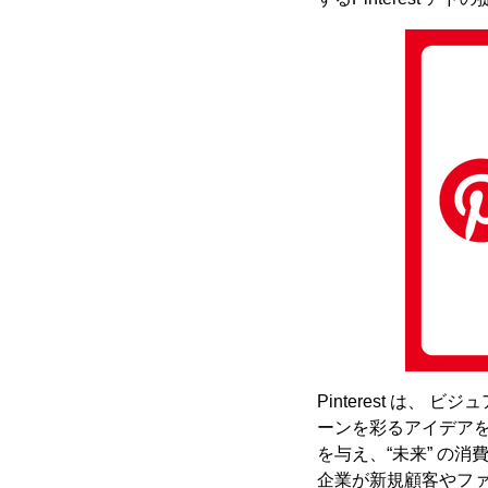
Pinterest は
ーンを彩るアイデア
を与え、“未来” の
企業が新規顧客やフ