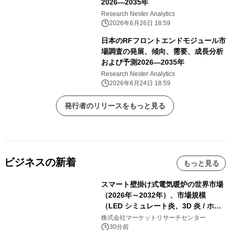
2026―2035年
Research Nester Analytics
2026年6月26日 18:59
日本のRFフロントエンドモジュール市
場調査の発展、傾向、需要、成長分析
および予測2026―2035年
Research Nester Analytics
2026年6月24日 18:59
発行者のリリースをもっと見る
ビジネスの新着
もっと見る
スマート壁掛け式電気暖炉の世界市場
（2026年～2032年）、市場規模
（LED シミュレート炎、3D 炎 / ホロ
グラフィック効果、水ミスト炎）・分
株式会社マーケットリサーチセンター
析レポートを発表
30分前