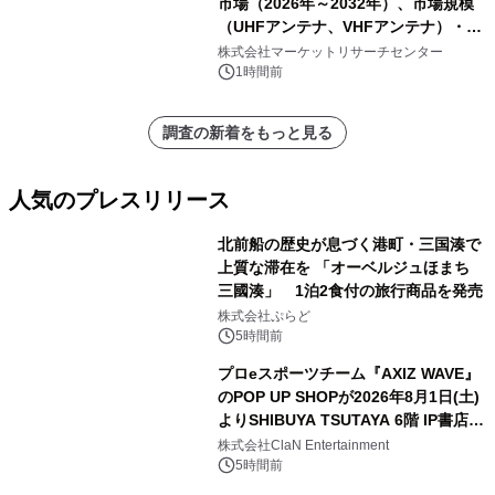
市場（2026年～2032年）、市場規模
（UHFアンテナ、VHFアンテナ）・分
析レポートを発表
株式会社マーケットリサーチセンター
1時間前
調査の新着をもっと見る
人気のプレスリリース
北前船の歴史が息づく港町・三国湊で
上質な滞在を 「オーベルジュほまち
三國湊」 1泊2食付の旅行商品を発売
1
株式会社ぷらど
5時間前
プロeスポーツチーム『AXIZ WAVE』
のPOP UP SHOPが2026年8月1日(土)
よりSHIBUYA TSUTAYA 6階 IP書店で
2
開催決定！！
株式会社ClaN Entertainment
5時間前