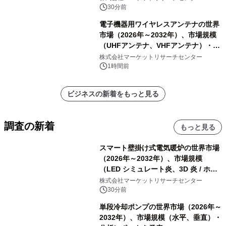
骨材ホッパー 12 m³以上）・分析レポ
30分前
ートを発表
電子機器用ワイヤレスアンテナの世界
市場（2026年～2032年）、市場規模
（UHFアンテナ、VHFアンテナ）・分
析レポートを発表
株式会社マーケットリサーチセンター
1時間前
ビジネスの新着をもっと見る
調査の新着
もっと見る
スマート壁掛け式電気暖炉の世界市場
（2026年～2032年）、市場規模
（LED シミュレート炎、3D 炎 / ホロ
グラフィック効果、水ミスト炎）・分
株式会社マーケットリサーチセンター
析レポートを発表
30分前
単段冷却ポンプの世界市場（2026年～
2032年）、市場規模（水平、垂直）・