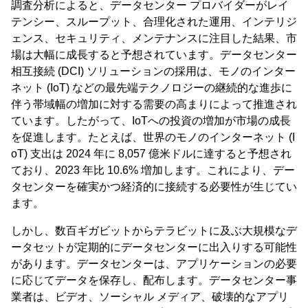
調査分析によると、データセンター プロバイダーがレイ
テンシー、スループット、合理化された運用、インテリジ
ェンス、セキュリティ、メンテナンスに注目した結果、市
場は大幅に成長すると予想されています。データセンター
相互接続 (DCI) ソリューションの採用は、モノのインター
ネット (IoT) などの最先端テクノロジーの継続的な進歩に
伴う帯域幅の増加に対する需要の高まりによって推進され
ています。したがって、IoTへの投資の増加が市場の成長
を促進します。たとえば、世界のモノのインターネット (I
oT) 支出は 2024 年に 8,057 億米ドルに達すると予想され
ており、2023 年比 10.6% 増加します。これにより、デー
タセンターを確実かつ経済的に接続する必要性が生じてい
ます。
しかし、数百ギガビットからテラビットに及ぶ大規模なデ
ータセットが定期的にデータセンターに出入りする可能性
があります。データセンターは、アプリケーションの必要
に応じてデータを保存し、配布します。データセンター事
業者は、ビデオ、ソーシャル メディア、破壊的なアプリ