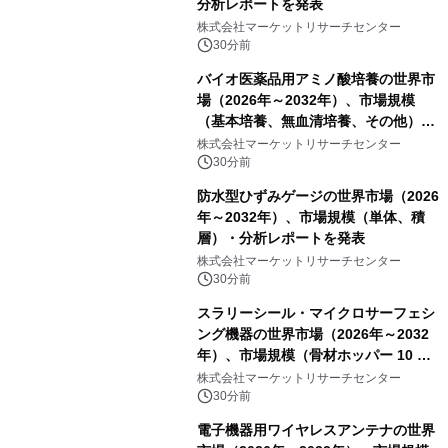
分析レポートを発表
株式会社マーケットリサーチセンター
30分前
バイオ医薬品用アミノ酸培養の世界市
場（2026年～2032年）、市場規模
（基本培養、無血清培養、その他）・
分析レポートを発表
株式会社マーケットリサーチセンター
30分前
防水型ひずみゲージの世界市場（2026
年～2032年）、市場規模（単体、積
層）・分析レポートを発表
株式会社マーケットリサーチセンター
30分前
スラリーシール・マイクロサーフェシ
ング機器の世界市場（2026年～2032
年）、市場規模（骨材ホッパー 10 m³
以下、骨材ホッパー 10 m³～12 m³、
株式会社マーケットリサーチセンター
骨材ホッパー 12 m³以上）・分析レポ
30分前
ートを発表
電子機器用ワイヤレスアンテナの世界