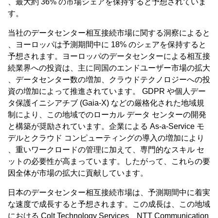
、最大約 36% の市場シェアを保持すると予想されていま
す。
当社のデータセンター相互接続市場に関する洞察によると
、ヨーロッパは予測期間中に 18% のシェアを保持すると
予想されます。ヨーロッパのデータセンターによる相互接
続業界への投資は、主に同国のエンドユーザー市場の拡大
、データセンター数の増加、クラウドテクノロジーへの投
資の増加によって推進されています。 GDPR や個人デー
タ保護イニシアチブ (Gaia-X) などの厳格化された地域規
制により、この地域でのローカル データ センターの開発
と構築が奨励されています。企業による As-a-Service モ
デルとクラウド コンピューティングの導入の増加により
、重いワークロードの管理に加えて、専門的なスキル セ
ットの必要性が高まっています。したがって、これらの要
因全体が市場の拡大に貢献しています。
日本のデータセンター相互接続市場は、予測期間中に着実
な速度で成長すると予想されます。この成長は、この地域
における Colt Technology Services、NTT Communication