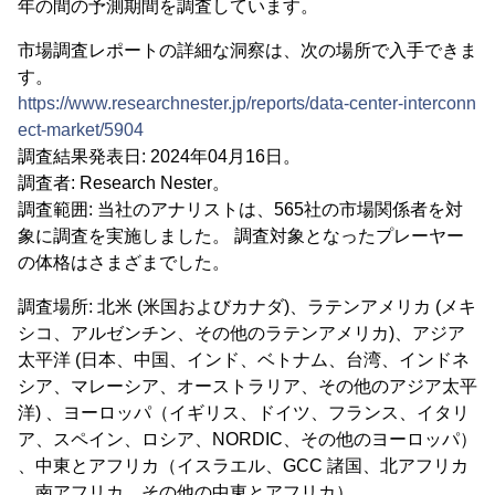
年の間の予測期間を調査しています。
市場調査レポートの詳細な洞察は、次の場所で入手できま
す。
https://www.researchnester.jp/reports/data-center-interconn
ect-market/5904
調査結果発表日: 2024年04月16日。
調査者: Research Nester。
調査範囲: 当社のアナリストは、565社の市場関係者を対
象に調査を実施しました。 調査対象となったプレーヤー
の体格はさまざまでした。
調査場所: 北米 (米国およびカナダ)、ラテンアメリカ (メキ
シコ、アルゼンチン、その他のラテンアメリカ)、アジア
太平洋 (日本、中国、インド、ベトナム、台湾、インドネ
シア、マレーシア、オーストラリア、その他のアジア太平
洋) 、ヨーロッパ（イギリス、ドイツ、フランス、イタリ
ア、スペイン、ロシア、NORDIC、その他のヨーロッパ）
、中東とアフリカ（イスラエル、GCC 諸国、北アフリカ
、南アフリカ、その他の中東とアフリカ）。