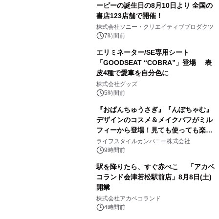
ーピーの誕生日の8月10日より 全国の
書店123店舗で開催！
1
株式会社ソニー・クリエイティブプロダクツ
7時間前
エリミネーター/SE専用シート
「GOODSEAT “COBRA”」登場 表
皮4種で愛車を自分色に
2
株式会社グッズ
5時間前
『おぱんちゅうさぎ』『んぽちゃむ』
デザインのコスメ＆メイクパフがミル
フィーから登場！見ても使っても楽し
3
い、ポップでキュートなコレクショ
ライフスタイルカンパニー株式会社
ン。
9時間前
駅を降りたら、すぐ赤べこ 「アカベ
コランド会津若松駅前店」8月8日(土)
開業
4
株式会社アカベコランド
4時間前