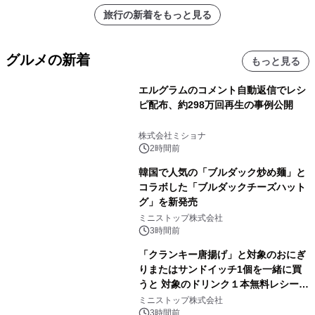
旅行の新着をもっと見る
グルメの新着
もっと見る
エルグラムのコメント自動返信でレシ
ピ配布、約298万回再生の事例公開
株式会社ミショナ
2時間前
韓国で人気の「ブルダック炒め麺」と
コラボした「ブルダックチーズハット
グ」を新発売
ミニストップ株式会社
3時間前
「クランキー唐揚げ」と対象のおにぎ
りまたはサンドイッチ1個を一緒に買
うと 対象のドリンク１本無料レシート
クーポンもらえる！※1
ミニストップ株式会社
3時間前