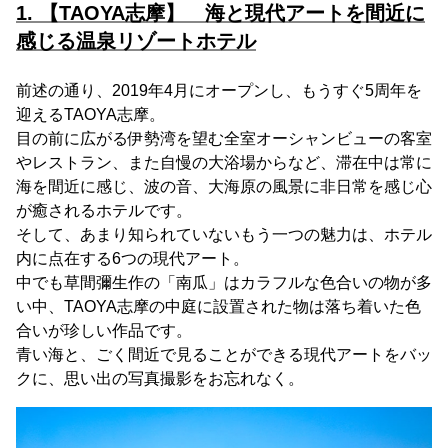
1. 【TAOYA志摩】 海と現代アートを間近に
感じる温泉リゾートホテル
前述の通り、2019年4月にオープンし、もうすぐ5周年を
迎えるTAOYA志摩。
目の前に広がる伊勢湾を望む全室オーシャンビューの客室
やレストラン、また自慢の大浴場からなど、滞在中は常に
海を間近に感じ、波の音、大海原の風景に非日常を感じ心
が癒されるホテルです。
そして、あまり知られていないもう一つの魅力は、ホテル
内に点在する6つの現代アート。
中でも草間彌生作の「南瓜」はカラフルな色合いの物が多
い中、TAOYA志摩の中庭に設置された物は落ち着いた色
合いが珍しい作品です。
青い海と、ごく間近で見ることができる現代アートをバッ
クに、思い出の写真撮影をお忘れなく。