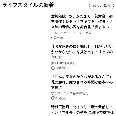
ライフスタイルの新着
もっと見る
空気階段・水川かたまり 初舞台・初
主演作！朝ドラ『ブギウギ』作者・足
立紳の青春小説を舞台化『春よ来い、
マジで来い』キービジュアル解禁！
（株）キョードーメディアス
3分前
【お盆休みの自分探し】「何がしたい
か分からない」を抜け出すトリセツの
作り方
撫子Plus株式会社
1時間前
「こんな支援のかたちがあるなんて」
花に触れ、癒やされる時間が熊本への
支援に
フラワーライフ振興協議会
2時間前
野村工務店、北イタリア産の天然しっ
くい「マルモ」の壁を 全住宅で標準仕