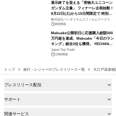
展示終了を迎える「実物大ユニコーン
ガンダム立像」 フィナーレ企画始動！
8月22日(土)から10日間限定で 特別映
5
像『UNICORN GUNDAM Statue ―
株式会社バンダイナムコフィルムワークス
BEYOND POSSIBILITY ―』を上映！
8時間前
Makuake公開初日に応援購入総額300
万円超を達成、Makuake「今日のラン
キング」総合3位も獲得。 YECHAN音
6
浴シンギングボウル第2弾の大型サイ
Japan Top Trade
ズ（XL・2XL・3XL）を先行販売中
10時間前
トップ
旅行・レジャーのプレスリリース一覧
大江戸温泉物
プレスリリース配信
サポート
関連サービス