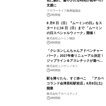
花に触れ、癒やされる時間が熊本への
支援に
フラワーライフ振興協議会
2時間前
8 月9 日（日）『ムーミンの日』をス
タートに16 日（日）まで 「ムーミン
の日スペシャルウィーク」開催！
株式会社ムーミン物語
4時間前
「クレヨンしんちゃんアドベンチャー
パーク」2027年春リニューアル決定！
ジップライン＆アスレチックが遊べる
のは今年が最後！ 「ラスト！ドキがム
株式会社ニジゲンノモリ
ネムネ～大作戦！」始動
4時間前
駅を降りたら、すぐ赤べこ 「アカベ
コランド会津若松駅前店」8月8日(土)
開業
株式会社アカベコランド
4時間前