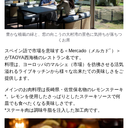
豊かな植栽の緑と、窓の向こうの大村湾の景色に気持ちが落ちつ
くお席
スペイン語で市場を意味する＜Mercado（メルカドﾞ）＞
がTAOYA西海橋のレストラン名です。
料理は、ヨーロッパのマルシェ（市場）を彷彿させる活気
溢れるライブキッチンから様々な出来たての美味しさをご
提供します。
メインのお肉料理は長崎県・佐世保名物のレモンステーキ
*。レモンを使用したさっぱりとしたステーキソースで何
皿でも食べたくなる美味しさです。
*ステーキ肉は調味牛脂を注入した加工肉です。