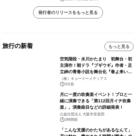
発行者のリリースをもっと見る
旅行の新着
もっと見る
空気階段・水川かたまり 初舞台・初
主演作！朝ドラ『ブギウギ』作者・足
立紳の青春小説を舞台化『春よ来い、
マジで来い』キービジュアル解禁！
（株）キョードーメディアス
3分前
月に一度の吹奏楽イベント！プロと一
緒に演奏できる「第112回月イチ吹奏
楽」。演奏曲目などの詳細発表！
公益社団法人 大阪市音楽団
2時間前
「こんな支援のかたちがあるなんて」