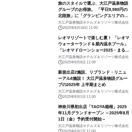
旅のスタイルで選ぶ、大江戸温泉物語
グループのお得旅。 「平日9,980円の
北陸旅」に「グランピングエリアの料
金改定」で、 旅をより気軽に、何度で
大江戸温泉物語ホテルズ＆リゾーツ株式会社
も
2025年8月18日 11:00
レオマリゾートで楽しむ夏！ 「レオマ
ウォーターランド＆屋内温水プール」
「レオマドローンショー2025・まるが
め婆娑羅花火ファンタジアinレオマ」
大江戸温泉物語ホテルズ＆リゾーツ株式会社
2025年8月8日 11:00
新規出店2施設、リブランド・リニュ
ーアル8施設！ 大江戸温泉物語グルー
プの2025年 上半期まとめ
大江戸温泉物語ホテルズ＆リゾーツ株式会社
2025年8月1日 11:00
神奈川県初出店「TAOYA箱根」2025
年11月グランドオープン ～2025年8月
1日（金）予約受付開始～
大江戸温泉物語ホテルズ＆リゾーツ株式会社
2025年8月1日 11:00