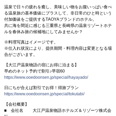
温泉で日々の疲れを癒し、美味しい物をお腹いっぱい食べ
る温泉旅の基本価値にプラスして、非日常のひと時という
付加価値をご提供するTAOYAブランドのホテル。
共に海を間近に感じる三重県と長崎県の温泉リゾートホテ
ルを春休み旅の候補地にしてみませんか？
※料理写真はイメージです。
※仕入れ状況により、提供期間・料理内容は変更となる場
合がございます。
【大江戸温泉物語の宿にお得に泊まる】
早めのネット予約で割引♪早宿60
https://www.ooedoonsen.jp/special/hayayado/
日にちが合えば割引でお得！得旅プラン
https://www.ooedoonsen.jp/special/tokutabi/
【会社概要】
■ 会社名 大江戸温泉物語ホテルズ＆リゾーツ株式会