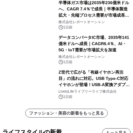
半導体ガス市場は2035年236億米ドル
へ、CAGR 7.4％で成長｜半導体製造
拡大・先端プロセス需要が市場成長を
加速
株式会社レポートオーシャン
1日前
データコンバータIC市場、2035年141
億米ドルへ成長｜CAGR6.4％、AI・
5G・IoT需要が市場拡大を加速
株式会社レポートオーシャン
1日前
Z世代で広がる「有線イヤホン再注
目」の流れに対応。USB Type-C対応
イヤホンが登場！USB-A変換アダプタ
ー付きでスマホからパソコンまで幅広
LivelyLifeライブリーライフ株式会社
く活用可能
1日前
ファッション・美容の新着をもっと見る
ライフスタイルの新着
もっと見る