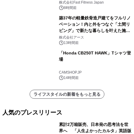
株式会社Fast Fitness Japan
8時間前
築37年の軽量鉄骨造戸建てをフルリノ
ベーション！内と外をつなぐ「土間リ
ビング」で新たな暮らしを叶えた施工
事例を株式会社アースが公開
株式会社アース
13時間前
「Honda CB250T HAWK」Tシャツ登
場
CAMSHOP.JP
14時間前
ライフスタイルの新着をもっと見る
人気のプレスリリース
累計2万箱販売、日本発の思考法を世
界へ 「人生よかったカルタ」英語版