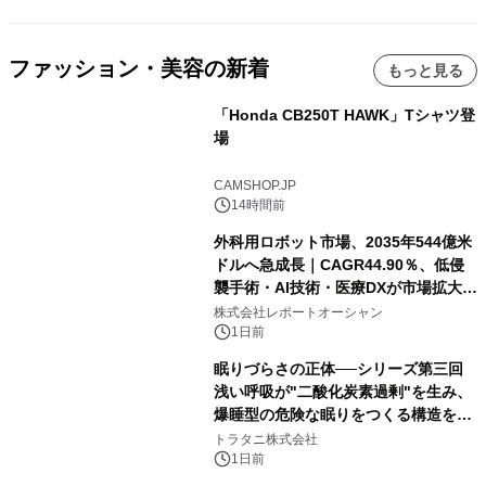
ファッション・美容の新着
もっと見る
「Honda CB250T HAWK」Tシャツ登
場
CAMSHOP.JP
14時間前
外科用ロボット市場、2035年544億米
ドルへ急成長｜CAGR44.90％、低侵
襲手術・AI技術・医療DXが市場拡大を
牽引
株式会社レポートオーシャン
1日前
眠りづらさの正体──シリーズ第三回
浅い呼吸が"二酸化炭素過剰"を生み、
爆睡型の危険な眠りをつくる構造を解
説
トラタニ株式会社
1日前