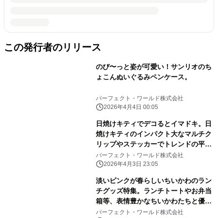
この発行者のリリース
のび〜っと姿が可愛い！サンリオのち
ょこんぬいぐるみペンケース。
パーフェクト・ワールド株式会社
2026年4月4日 00:05
日焼けキティでデコるとイマドキ。日
焼けキティのインパクト大なマルチク
リップやステッカーでトレンドの平成
レトロ感ばっちりです。
パーフェクト・ワールド株式会社
2026年4月3日 23:05
淡いピンクが春らしいちいかわのラン
チグッズ特集。ランチトートやお弁当
箱等、表情豊かなちいかわたちと優し
いピンク色に心和む
パーフェクト・ワールド株式会社