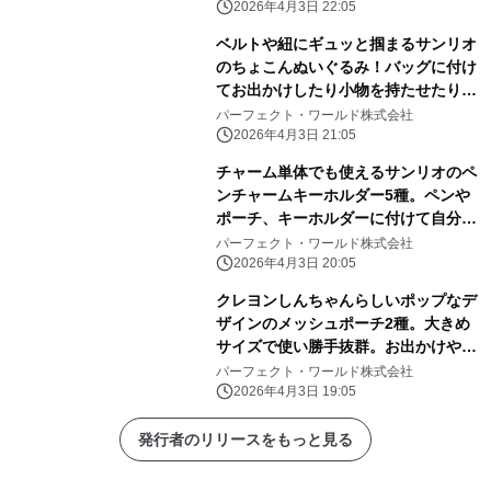
2026年4月3日 22:05
ベルトや紐にギュッと掴まるサンリオ
のちょこんぬいぐるみ！バッグに付け
てお出かけしたり小物を持たせたりと
自由に楽しめる！
パーフェクト・ワールド株式会社
2026年4月3日 21:05
チャーム単体でも使えるサンリオのペ
ンチャームキーホルダー5種。ペンや
ポーチ、キーホルダーに付けて自分だ
けのアレンジしよう
パーフェクト・ワールド株式会社
2026年4月3日 20:05
クレヨンしんちゃんらしいポップなデ
ザインのメッシュポーチ2種。大きめ
サイズで使い勝手抜群。お出かけや旅
行にぜひ！
パーフェクト・ワールド株式会社
2026年4月3日 19:05
発行者のリリースをもっと見る