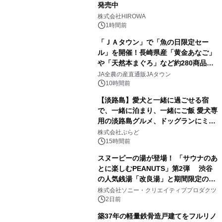
発売中
1
株式会社HIROWA
1時間前
「ＪＡタウン」で「魚の日限定セー
ル」を開催！長崎県産「黄金あなご」
や「天然本まぐろ」など約280商品を
2
販売！～毎月１０日の定例企画～
JA全農の産直通販JAタウン
10時間前
【淡路島】愛犬と一緒に過ごせる宿
で、一緒に泊まり、一緒にご飯 愛犬専
用の淡路島グルメ、ドッグランにミニ
3
プール グランピングとトレーラーハウ
株式会社ぷらど
スの2施設で
15時間前
スヌーピーの湯が登場！ 「サウナのあ
とに楽しむPEANUTS」第2弾 渋谷
の人気銭湯「改良湯」と期間限定のコ
4
ラボレーション サウナイキタイコラ
株式会社ソニー・クリエイティブプロダクツ
ボグッズも発売決定！
2日前
築37年の軽量鉄骨造戸建てをフルリノ