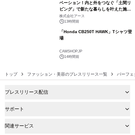
ベーション！内と外をつなぐ「土間リ
ビング」で新たな暮らしを叶えた施工
5
事例を株式会社アースが公開
株式会社アース
13時間前
「Honda CB250T HAWK」Tシャツ登
場
6
CAMSHOP.JP
14時間前
トップ
ファッション・美容のプレスリリース一覧
パーフェ
プレスリリース配信
サポート
関連サービス