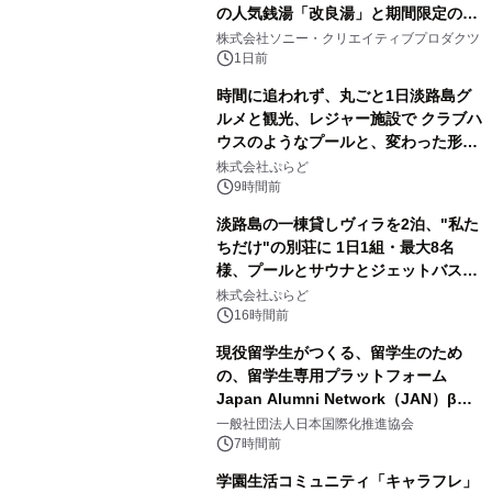
の人気銭湯「改良湯」と期間限定のコ
1
ラボレーション サウナイキタイコラ
株式会社ソニー・クリエイティブプロダクツ
ボグッズも発売決定！
1日前
時間に追われず、丸ごと1日淡路島グ
ルメと観光、レジャー施設で クラブハ
ウスのようなプールと、変わった形の
2
サウナも 「THE BOXY AWAJI」のお
株式会社ぷらど
得な素泊まり連泊プランで
9時間前
淡路島の一棟貸しヴィラを2泊、"私た
ちだけ"の別荘に 1日1組・最大8名
様、プールとサウナとジェットバス付
3
きで Villa Mon Temps AWAJIの連泊
株式会社ぷらど
素泊りプラン
16時間前
現役留学生がつくる、留学生のため
の、留学生専用プラットフォーム
Japan Alumni Network（JAN）β版
4
をリリース
一般社団法人日本国際化推進協会
7時間前
学園生活コミュニティ「キャラフレ」