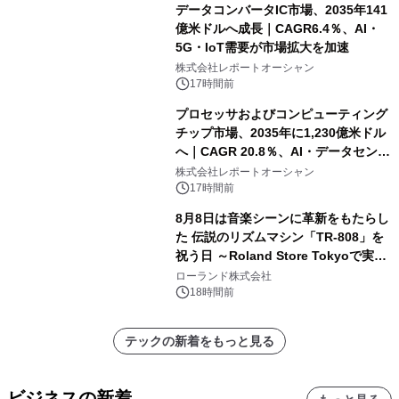
データコンバータIC市場、2035年141
億米ドルへ成長｜CAGR6.4％、AI・
5G・IoT需要が市場拡大を加速
株式会社レポートオーシャン
17時間前
プロセッサおよびコンピューティング
チップ市場、2035年に1,230億米ドル
へ｜CAGR 20.8％、AI・データセンタ
ー需要が成長を牽引
株式会社レポートオーシャン
17時間前
8月8日は音楽シーンに革新をもたらし
た 伝説のリズムマシン「TR-808」を
祝う日 ～Roland Store Tokyoで実機
を展示しての 記念キャンペーンを開
ローランド株式会社
催 英国ラジオ「NTS」の 特別プログ
18時間前
ラムや、「TR-808」を愛する伝説的
アーティストを フィーチャーしたアニ
テックの新着をもっと見る
メーションを公開～
ビジネスの新着