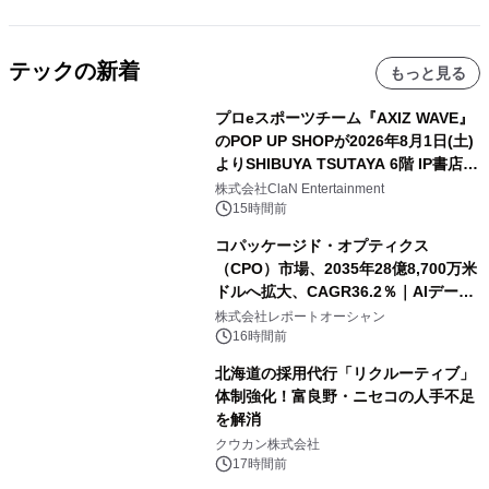
テックの新着
もっと見る
プロeスポーツチーム『AXIZ WAVE』
のPOP UP SHOPが2026年8月1日(土)
よりSHIBUYA TSUTAYA 6階 IP書店で
開催決定！！
株式会社ClaN Entertainment
15時間前
コパッケージド・オプティクス
（CPO）市場、2035年28億8,700万米
ドルへ拡大、CAGR36.2％｜AIデータ
センター・高速光通信需要が成長を加
株式会社レポートオーシャン
速
16時間前
北海道の採用代行「リクルーティブ」
体制強化！富良野・ニセコの人手不足
を解消
クウカン株式会社
17時間前