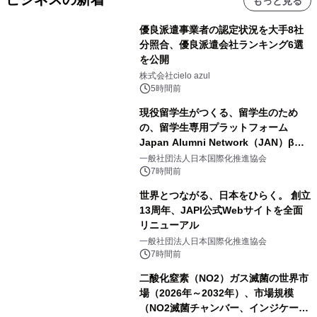
もっと見る
優良派遣事業者の認定状況を大手8社
分照合、優良派遣会社ランキング6選
を公開
株式会社cielo azul
5時間前
現役留学生がつくる、留学生のため
の、留学生専用プラットフォーム
Japan Alumni Network（JAN）β版
をリリース
一般社団法人日本国際化推進協会
7時間前
世界とつながる、日本をひらく。 創立
13周年、JAPI公式Webサイトを全面
リニューアル
一般社団法人日本国際化推進協会
7時間前
二酸化窒素（NO2）ガス滅菌の世界市
場（2026年～2032年）、市場規模
（NO2滅菌チャンバー、インジケータ