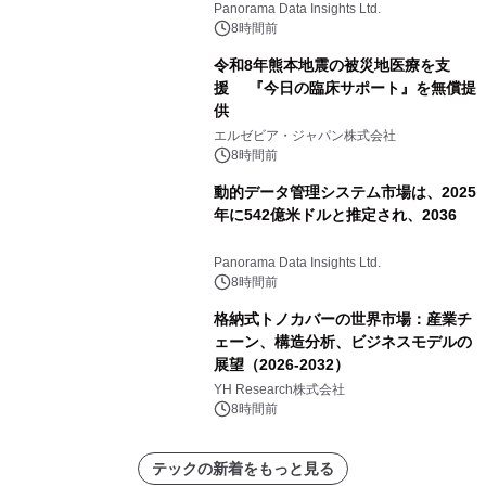
すると予測されており、予測期間
Panorama Data Insights Ltd.
（2026年～2036年）
8時間前
令和8年熊本地震の被災地医療を支
援 『今日の臨床サポート』を無償提
供
エルゼビア・ジャパン株式会社
8時間前
動的データ管理システム市場は、2025
年に542億米ドルと推定され、2036
Panorama Data Insights Ltd.
8時間前
格納式トノカバーの世界市場：産業チ
ェーン、構造分析、ビジネスモデルの
展望（2026-2032）
YH Research株式会社
8時間前
テックの新着をもっと見る