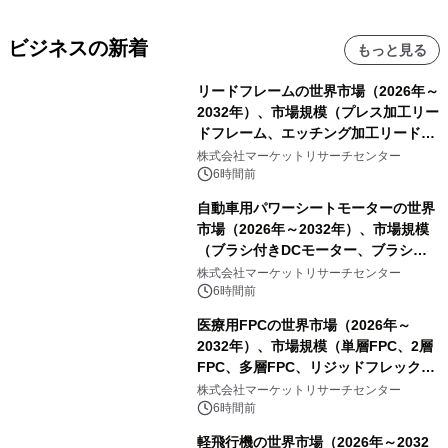
ビジネスの新着
もっと見る
リードフレームの世界市場（2026年～
2032年）、市場規模（プレス加工リー
ドフレーム、エッチング加工リードフ
レーム）・分析レポートを発表
株式会社マーケットリサーチセンター
6時間前
自動車用パワーシートモーターの世界
市場（2026年～2032年）、市場規模
（ブラシ付きDCモーター、ブラシレ
スDCモーター）・分析レポートを発
株式会社マーケットリサーチセンター
表
6時間前
医療用FPCの世界市場（2026年～
2032年）、市場規模（単層FPC、2層
FPC、多層FPC、リジッドフレックス
PCB）・分析レポートを発表
株式会社マーケットリサーチセンター
6時間前
軽飛行機の世界市場（2026年～2032