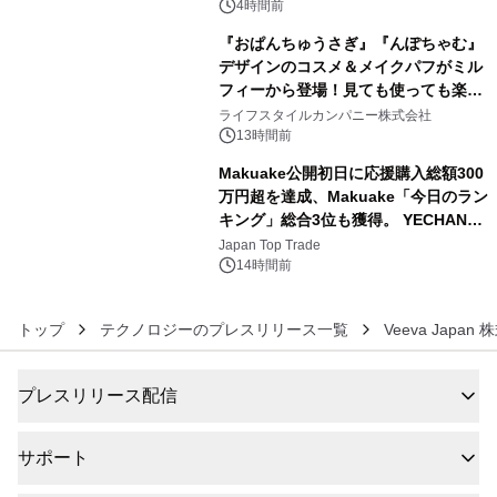
4時間前
『おぱんちゅうさぎ』『んぽちゃむ』
デザインのコスメ＆メイクパフがミル
フィーから登場！見ても使っても楽し
5
い、ポップでキュートなコレクショ
ライフスタイルカンパニー株式会社
ン。
13時間前
Makuake公開初日に応援購入総額300
万円超を達成、Makuake「今日のラン
キング」総合3位も獲得。 YECHAN音
6
浴シンギングボウル第2弾の大型サイ
Japan Top Trade
ズ（XL・2XL・3XL）を先行販売中
14時間前
トップ
テクノロジーのプレスリリース一覧
Veeva Japan
プレスリリース配信
サポート