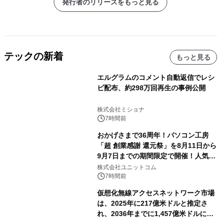
発行者のリリースをもっと見る
テックの新着
もっと見る
エルグラムのコメント自動返信でレシ
ピ配布、約298万回再生の事例公開
株式会社ミショナ
7時間前
おかげさまで36周年！パソコン工房
「超 創業感謝 還元祭」を8月11日から
9月7日までの期間限定で開催！人気の
ゲーミングPCや高性能ノートPCなど
株式会社ユニットコム
対象iiyama PCのご購入で最大3万円分
7時間前
相当を還元
仮想化無線アクセスネットワーク市場
は、2025年に217億米ドルと推定さ
れ、2036年までに1,457億米ドルに達