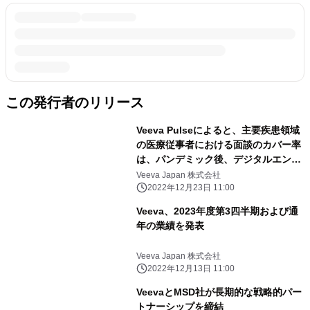
この発行者のリリース
Veeva Pulseによると、主要疾患領域
の医療従事者における面談のカバー率
は、パンデミック後、デジタルエンゲ
ージメントの活用により、約80％近く
Veeva Japan 株式会社
に達していることが判明
2022年12月23日 11:00
Veeva、2023年度第3四半期および通
年の業績を発表
Veeva Japan 株式会社
2022年12月13日 11:00
VeevaとMSD社が長期的な戦略的パー
トナーシップを締結