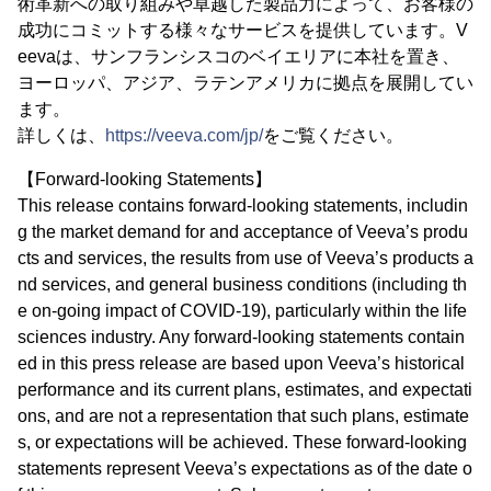
術革新への取り組みや卓越した製品力によって、お客様の
成功にコミットする様々なサービスを提供しています。V
eevaは、サンフランシスコのベイエリアに本社を置き、
ヨーロッパ、アジア、ラテンアメリカに拠点を展開してい
ます。
詳しくは、
https://veeva.com/jp/
をご覧ください。
【Forward-looking Statements】
This release contains forward-looking statements, includin
g the market demand for and acceptance of Veeva’s produ
cts and services, the results from use of Veeva’s products a
nd services, and general business conditions (including th
e on-going impact of COVID-19), particularly within the life
sciences industry. Any forward-looking statements contain
ed in this press release are based upon Veeva’s historical
performance and its current plans, estimates, and expectati
ons, and are not a representation that such plans, estimate
s, or expectations will be achieved. These forward-looking
statements represent Veeva’s expectations as of the date o