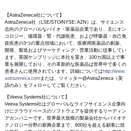
【AstraZeneca社について】
AstraZeneca社（LSE/STO/NYSE: AZN）は、サイエンス
志向のグローバルなバイオ・医薬品企業であり、主にオン
コロジー、循環器・腎・代謝疾患、および呼吸器・自己免
疫疾患の3つの重点領域において、医療用医薬品の創薬、
開発、製造およびマーケティング・営業活動に従事してい
ます。英国ケンブリッジに本社を置き、100カ国以上で事
業を展開しており、その革新的な医薬品は世界中で多くの
患者さんに使用されています。詳細については
http://www.
astrazeneca.com
または、ツイッター@AstraZeneca（英
語のみ）をフォローしてご覧ください。
【Veeva Systems社について】
Veeva Systems社はグローバルなライフサイエンス企業向
けにクラウドベースのソフトウェアを提供するリーディン
グカンパニーです。世界最大規模の製薬会社からバイオテ
クノロジー分野の新興企業まで、900社を超える顧客に技