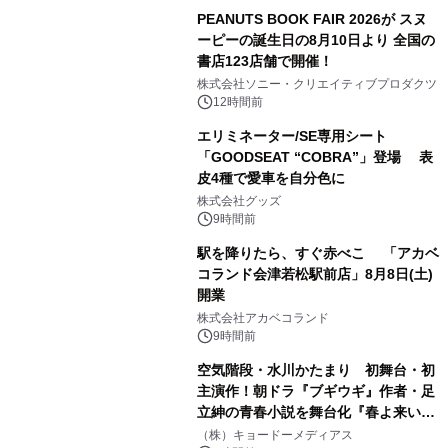
PEANUTS BOOK FAIR 2026が スヌ
ーピーの誕生日の8月10日より 全国の
書店123店舗で開催！
1
株式会社ソニー・クリエイティブプロダクツ
12時間前
エリミネーター/SE専用シート
「GOODSEAT “COBRA”」登場 表
皮4種で愛車を自分色に
2
株式会社グッズ
9時間前
駅を降りたら、すぐ赤べこ 「アカベ
コランド会津若松駅前店」8月8日(土)
開業
3
株式会社アカベコランド
9時間前
空気階段・水川かたまり 初舞台・初
主演作！朝ドラ『ブギウギ』作者・足
立紳の青春小説を舞台化『春よ来い、
4
マジで来い』キービジュアル解禁！
（株）キョードーメディアス