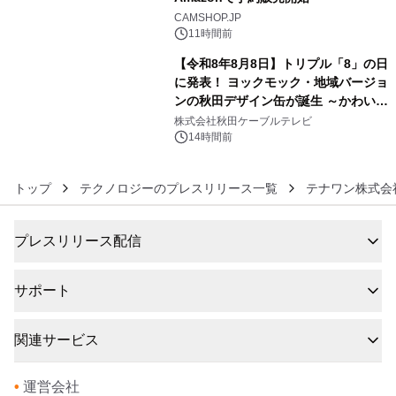
5
CAMSHOP.JP
11時間前
【令和8年8月8日】トリプル「8」の日
に発表！ ヨックモック・地域バージョ
ンの秋田デザイン缶が誕生 ～かわいい
6
秋田犬の子犬と秋田の四季と名所を巡
株式会社秋田ケーブルテレビ
るパッケージ～ 9月1日(火)秋田県内で
14時間前
販売開始
トップ
テクノロジーのプレスリリース一覧
テナワン株式会
プレスリリース配信
サポート
関連サービス
•
運営会社