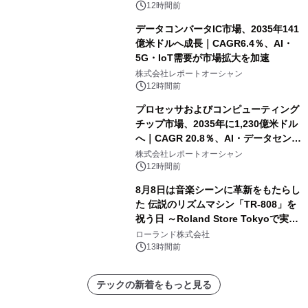
12時間前
データコンバータIC市場、2035年141
億米ドルへ成長｜CAGR6.4％、AI・
5G・IoT需要が市場拡大を加速
株式会社レポートオーシャン
12時間前
プロセッサおよびコンピューティング
チップ市場、2035年に1,230億米ドル
へ｜CAGR 20.8％、AI・データセンタ
ー需要が成長を牽引
株式会社レポートオーシャン
12時間前
8月8日は音楽シーンに革新をもたらし
た 伝説のリズムマシン「TR-808」を
祝う日 ～Roland Store Tokyoで実機
を展示しての 記念キャンペーンを開
ローランド株式会社
催 英国ラジオ「NTS」の 特別プログ
13時間前
ラムや、「TR-808」を愛する伝説的
アーティストを フィーチャーしたアニ
テックの新着をもっと見る
メーションを公開～