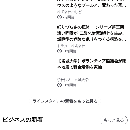
ウスのようなプールと、変わった形の
サウナも 「THE BOXY AWAJI」のお
株式会社ぷらど
得な素泊まり連泊プランで
5時間前
眠りづらさの正体──シリーズ第三回
浅い呼吸が"二酸化炭素過剰"を生み、
爆睡型の危険な眠りをつくる構造を解
説
トラタニ株式会社
10時間前
【名城大学】ボランティア協議会が熊
本地震で募金活動を実施
学校法人 名城大学
10時間前
ライフスタイルの新着をもっと見る
ビジネスの新着
もっと見る