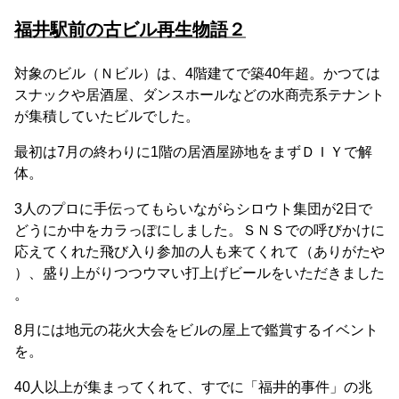
福井駅前の古ビル再生物語２
対象のビル（Ｎビル）は、4階建てで築40年超。かつては
スナックや居酒屋、ダンスホールなどの水商売系テナント
が集積していたビルでした。
最初は7月の終わりに1階の居酒屋跡地をまずＤＩＹで解
体。
3人のプロに手伝ってもらいながらシロウト集団が2日で
どうにか中をカラっぽにしました。ＳＮＳでの呼びかけに
応えてくれた飛び入り参加の人も来てくれて（ありがたや
）、盛り上がりつつウマい打上げビールをいただきました
。
8月には地元の花火大会をビルの屋上で鑑賞するイベント
を。
40人以上が集まってくれて、すでに「福井的事件」の兆