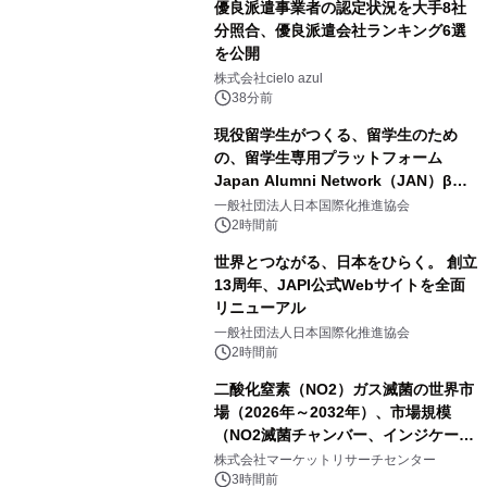
優良派遣事業者の認定状況を大手8社
分照合、優良派遣会社ランキング6選
を公開
株式会社cielo azul
38分前
現役留学生がつくる、留学生のため
の、留学生専用プラットフォーム
Japan Alumni Network（JAN）β版
をリリース
一般社団法人日本国際化推進協会
2時間前
世界とつながる、日本をひらく。 創立
13周年、JAPI公式Webサイトを全面
リニューアル
一般社団法人日本国際化推進協会
2時間前
二酸化窒素（NO2）ガス滅菌の世界市
場（2026年～2032年）、市場規模
（NO2滅菌チャンバー、インジケータ
ーおよびモニタリングシステム、その
株式会社マーケットリサーチセンター
他）・分析レポートを発表
3時間前