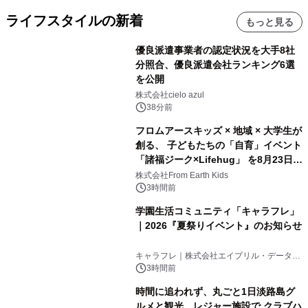
ライフスタイルの新着
もっと見る
優良派遣事業者の認定状況を大手8社
分照合、優良派遣会社ランキング6選
を公開
株式会社cielo azul
38分前
フロムアースキッズ × 地域 × 大学生が
創る、 子どもたちの「自育」イベント
「諸福ジーク×Lifehug」 を8月23日
(日)開催
株式会社From Earth Kids
3時間前
学園生活コミュニティ「キャラフレ」
｜2026『夏祭りイベント』のお知らせ
キャラフレ｜株式会社エイプリル・データ・
デザインズ
3時間前
時間に追われず、丸ごと1日淡路島グ
ルメと観光、レジャー施設で クラブハ