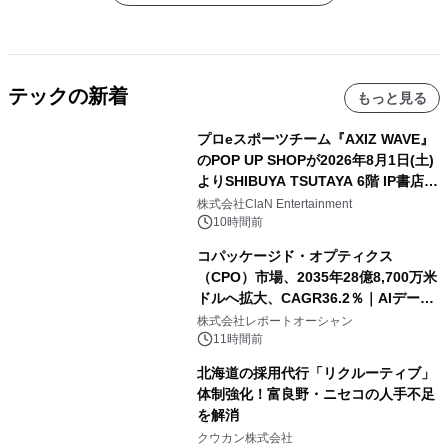
テックの新着
もっと見る
プロeスポーツチーム『AXIZ WAVE』
のPOP UP SHOPが2026年8月1日(土)
よりSHIBUYA TSUTAYA 6階 IP書店で
開催決定！！
株式会社ClaN Entertainment
10時間前
コパッケージド・オプティクス
（CPO）市場、2035年28億8,700万米
ドルへ拡大、CAGR36.2％｜AIデータ
センター・高速光通信需要が成長を加
株式会社レポートオーシャン
速
11時間前
北海道の採用代行「リクルーティブ」
体制強化！富良野・ニセコの人手不足
を解消
クウカン株式会社