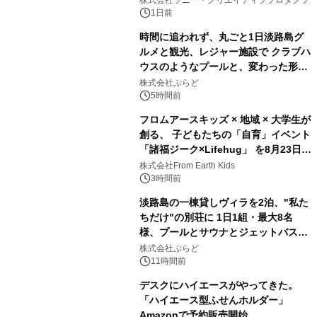
株式会社ソニー・クリエイティブプロダクツ
ボグッズも発売決定！
1日前
時間に追われず、丸ごと1日淡路島グ
ルメと観光、レジャー施設で クラブハ
ウスのようなプールと、変わった形の
2
サウナも 「THE BOXY AWAJI」のお
株式会社ぷらど
得な素泊まり連泊プランで
5時間前
フロムアースキッズ × 地域 × 大学生が
創る、 子どもたちの「自育」イベント
「諸福ジーク×Lifehug」 を8月23日
3
(日)開催
株式会社From Earth Kids
3時間前
淡路島の一棟貸しヴィラを2泊、"私た
ちだけ"の別荘に 1日1組・最大8名
様、プールとサウナとジェットバス付
4
きで Villa Mon Temps AWAJIの連泊
株式会社ぷらど
素泊りプラン
11時間前
デスクにハイエースがやってきた。
「ハイエース型ふせんホルダー」
Amazonで予約販売開始