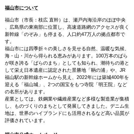
福山市について
福山市（市長：枝広 直幹）は、瀬戸内海沿岸のほぼ中央
、広島県の東南部に位置し、高速道路網のアクセスが良く
新幹線「のぞみ」も停まる、人口約47万人の拠点都市で
す。
福山市には四季折々の美しさを見せる自然、温暖な気候、
海・山・川から得られる恵みがあります。100万本のばら
が咲き誇る「ばらのまち」としても知られ、潮待ちの港と
して栄え日本遺産に認定された景勝地「鞆の浦」や、JR
福山駅の新幹線ホームから見え、2022年には築城400年を
迎える「福山城」、2つの国宝をもつ寺院「明王院」など
の名所があります。
産業としては、鉄鋼業や繊維産業など多様な製造業が集積
し、ものづくりのまちとして発展してきました。デニム生
地は、世界のハイブランドにも活用されるなど高い品質が
評価されています。