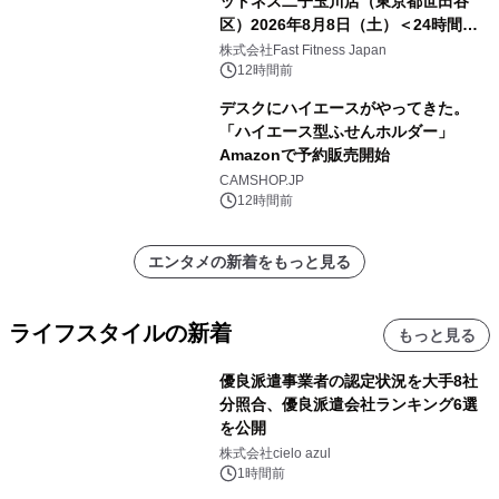
ットネス二子玉川店（東京都世田谷
区）2026年8月8日（土）＜24時間年
中無休のフィットネスジム＞
株式会社Fast Fitness Japan
12時間前
デスクにハイエースがやってきた。
「ハイエース型ふせんホルダー」
Amazonで予約販売開始
CAMSHOP.JP
12時間前
エンタメの新着をもっと見る
ライフスタイルの新着
もっと見る
優良派遣事業者の認定状況を大手8社
分照合、優良派遣会社ランキング6選
を公開
株式会社cielo azul
1時間前