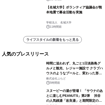
【名城大学】ボランティア協議会が熊
本地震で募金活動を実施
学校法人 名城大学
11時間前
ライフスタイルの新着をもっと見る
人気のプレスリリース
時間に追われず、丸ごと1日淡路島グ
ルメと観光、レジャー施設で クラブハ
ウスのようなプールと、変わった形の
1
サウナも 「THE BOXY AWAJI」のお
株式会社ぷらど
得な素泊まり連泊プランで
5時間前
スヌーピーの湯が登場！ 「サウナのあ
とに楽しむPEANUTS」第2弾 渋谷
の人気銭湯「改良湯」と期間限定のコ
2