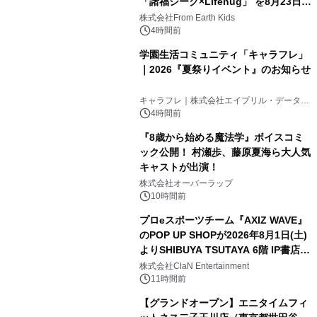
「諸福ジーク×Lifehug」 を8月23日
(日)開催
株式会社From Earth Kids
4時間前
学園生活コミュニティ「キャラフレ」
｜2026『夏祭りイベント』のお知らせ
キャラフレ｜株式会社エイプリル・データ・
デザインズ
4時間前
『8歳から始める魔法学』ボイスコミ
ック公開！ 村瀬歩、藤原夏海ら大人気
キャストが出演！
株式会社オーバーラップ
10時間前
プロeスポーツチーム『AXIZ WAVE』
のPOP UP SHOPが2026年8月1日(土)
よりSHIBUYA TSUTAYA 6階 IP書店で
開催決定！！
株式会社ClaN Entertainment
11時間前
【グランドオープン】エニタイムフィ