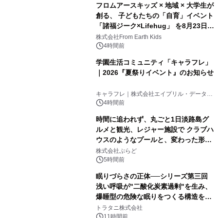
フロムアースキッズ × 地域 × 大学生が
創る、 子どもたちの「自育」イベント
「諸福ジーク×Lifehug」 を8月23日
(日)開催
株式会社From Earth Kids
4時間前
学園生活コミュニティ「キャラフレ」
｜2026『夏祭りイベント』のお知らせ
キャラフレ｜株式会社エイプリル・データ・
デザインズ
4時間前
時間に追われず、丸ごと1日淡路島グ
ルメと観光、レジャー施設で クラブハ
ウスのようなプールと、変わった形の
サウナも 「THE BOXY AWAJI」のお
株式会社ぷらど
得な素泊まり連泊プランで
5時間前
眠りづらさの正体──シリーズ第三回
浅い呼吸が"二酸化炭素過剰"を生み、
爆睡型の危険な眠りをつくる構造を解
説
トラタニ株式会社
11時間前