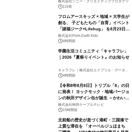
ラボレーション サウナイキタイコラ
株式会社ソニー・クリエイティブプロダクツ
ボグッズも発売決定！
1日前
フロムアースキッズ × 地域 × 大学生が
創る、 子どもたちの「自育」イベント
「諸福ジーク×Lifehug」 を8月23日
3
(日)開催
株式会社From Earth Kids
4時間前
学園生活コミュニティ「キャラフレ」
｜2026『夏祭りイベント』のお知らせ
4
キャラフレ｜株式会社エイプリル・データ・
デザインズ
4時間前
【令和8年8月8日】トリプル「8」の日
に発表！ ヨックモック・地域バージョ
ンの秋田デザイン缶が誕生 ～かわいい
5
秋田犬の子犬と秋田の四季と名所を巡
株式会社秋田ケーブルテレビ
るパッケージ～ 9月1日(火)秋田県内で
15時間前
販売開始
北前船の歴史が息づく港町・三国湊で
上質な滞在を 「オーベルジュほまち