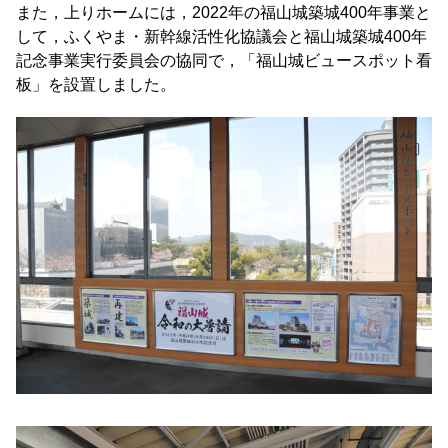
また，上りホームには，2022年の福山城築城400年事業と
して，ふくやま・新幹線活性化協議会と福山城築城400年
記念事業実行委員会の協同で，「福山城ビュースポット看
板」を設置しました。