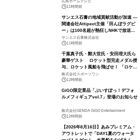
広島ホームテレビ
11時間前
サンエス石膏の地域貢献活動が加速 ―
関連会社Attipect主催「田んぼラグビ
ー」は100名超が熱狂しNHKで放送さ
れました。
サンエス石膏株式会社
11時間前
千葉真子氏・鄭大世氏・安田理大氏ら
豪華ゲスト ロケット型完走メダル授
与、ロケット風船を飛ばせ！ 「ロケッ
トマラソン2026」開催
株式会社スポーツワン
12時間前
GiGO限定景品「ぶいすぽっ！デフォ
ルメフィギュアvol.7」登場のお知らせ
株式会社GENDA GiGO Entertainment
12時間前
【2026年8月16日】あみプレミアム・
アウトレットで「DAY1夏のウォータ
ーバトルゲーム 水風船をなげまくろ