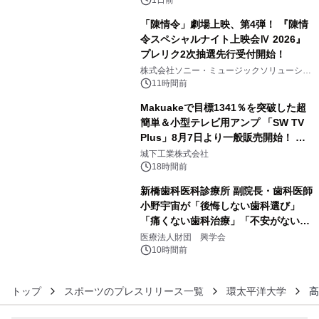
「陳情令」劇場上映、第4弾！ 『陳情
令スペシャルナイト上映会Ⅳ 2026』
プレリク2次抽選先行受付開始！
4
株式会社ソニー・ミュージックソリューショ
ンズ
11時間前
Makuakeで目標1341％を突破した超
簡単＆小型テレビ用アンプ 「SW TV
Plus」8月7日より一般販売開始！ ケ
5
ーブル1本つなぐだけ、テレビの音が
城下工業株式会社
ぐっと豊かに
18時間前
新橋歯科医科診療所 副院長・歯科医師
小野宇宙が「後悔しない歯科選び」
「痛くない歯科治療」「不安がない治
6
療計画」をテーマに専門監修
医療法人財団 興学会
10時間前
トップ
スポーツのプレスリリース一覧
環太平洋大学
高