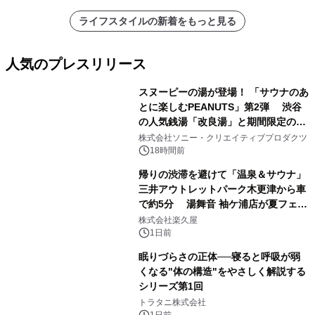
ライフスタイルの新着をもっと見る
人気のプレスリリース
スヌーピーの湯が登場！ 「サウナのあ
とに楽しむPEANUTS」第2弾 渋谷
の人気銭湯「改良湯」と期間限定のコ
1
ラボレーション サウナイキタイコラ
株式会社ソニー・クリエイティブプロダクツ
ボグッズも発売決定！
18時間前
帰りの渋滞を避けて「温泉＆サウナ」
三井アウトレットパーク木更津から車
で約5分 湯舞音 袖ケ浦店が夏フェア
2
メニューを提供
株式会社楽久屋
1日前
眠りづらさの正体──寝ると呼吸が弱
くなる"体の構造"をやさしく解説する
シリーズ第1回
3
トラタニ株式会社
1日前