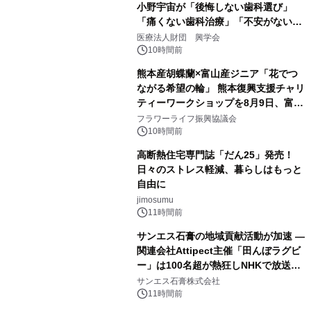
小野宇宙が「後悔しない歯科選び」
「痛くない歯科治療」「不安がない治
療計画」をテーマに専門監修
医療法人財団 興学会
10時間前
熊本産胡蝶蘭×富山産ジニア「花でつ
ながる希望の輪」 熊本復興支援チャリ
ティーワークショップを8月9日、富
山・射水で開催
フラワーライフ振興協議会
10時間前
高断熱住宅専門誌「だん25」発売！
日々のストレス軽減、暮らしはもっと
自由に
jimosumu
11時間前
サンエス石膏の地域貢献活動が加速 ―
関連会社Attipect主催「田んぼラグビ
ー」は100名超が熱狂しNHKで放送さ
れました。
サンエス石膏株式会社
11時間前