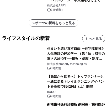
う！」を開催
株式会社APPY
14時間前
スポーツの新着をもっと見る
ライフスタイルの新着
もっと見る
住まいを選び直す自由 ー住宅流動性と
人生設計の経済学ー （第４回：取引の
重さの経済学──情報・信頼・制度を
PropTechはどう組み替えるか）｜
株式会社property technologies
PropTech-Lab
8時間前
【高知から世界へ】トップランナーと
一緒に走るトレイルランニングイベン
トを高知で8月29日（土）開催
BUDO
9時間前
新橋歯科医科診療所 副院長・歯科医師