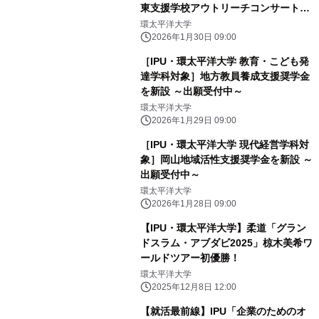
東支援学校アウトリーチコンサートを
実施
環太平洋大学
2026年1月30日 09:00
［IPU・環太平洋大学 教育・こども発
達学科対象］地方教員養成支援奨学金
を新設 ～出願受付中～
環太平洋大学
2026年1月29日 09:00
［IPU・環太平洋大学 現代経営学科対
象］岡山地域活性支援奨学金を新設 ～
出願受付中～
環太平洋大学
2026年1月28日 09:00
【IPU・環太平洋大学】柔道「グラン
ドスラム・アブダビ2025」椋木美希ワ
ールドツアー初優勝！
環太平洋大学
2025年12月8日 12:00
【就活最前線】IPU「企業のためのオ