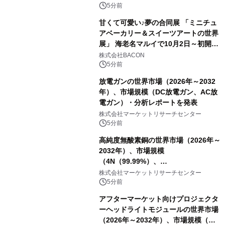
5分前
甘くて可愛い♪夢の合同展 「ミニチュ
アベーカリー＆スイーツアートの世界
展」 海老名マルイで10月2日～初開
催！
株式会社BACON
5分前
放電ガンの世界市場（2026年～2032
年）、市場規模（DC放電ガン、AC放
電ガン）・分析レポートを発表
株式会社マーケットリサーチセンター
5分前
高純度無酸素銅の世界市場（2026年～
2032年）、市場規模
（4N（99.99%）、
4N5（99.995%）、5N（99.999%）、
株式会社マーケットリサーチセンター
5N5（99.9995%））・分析レポート
5分前
を発表
アフターマーケット向けプロジェクタ
ーヘッドライトモジュールの世界市場
（2026年～2032年）、市場規模（シ