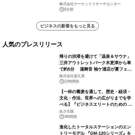
ングルダイレクトビーム、デュアルダ
株式会社マーケットリサーチセンター
イレクトビーム、その他）・分析レポ
5分前
ートを発表
ビジネスの新着をもっと見る
人気のプレスリリース
帰りの渋滞を避けて「温泉＆サウナ」
三井アウトレットパーク木更津から車
で約5分 湯舞音 袖ケ浦店が夏フェア
1
メニューを提供
株式会社楽久屋
22時間前
【一杯の蕎麦を通して、歴史・経済・
文化・作法、世界への広がりまでを学
べる】『ビジネスエリートのための 教
2
養としての蕎麦』2026年8月25日
あさ出版
（火）発売
3時間前
進化したトータルステーションのエン
トリーモデル 『GM-120シリーズ』を