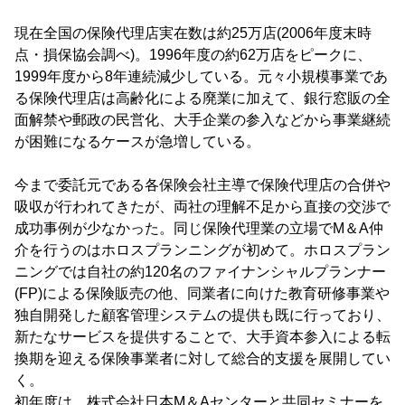
現在全国の保険代理店実在数は約25万店(2006年度末時
点・損保協会調べ)。1996年度の約62万店をピークに、
1999年度から8年連続減少している。元々小規模事業であ
る保険代理店は高齢化による廃業に加えて、銀行窓販の全
面解禁や郵政の民営化、大手企業の参入などから事業継続
が困難になるケースが急増している。
今まで委託元である各保険会社主導で保険代理店の合併や
吸収が行われてきたが、両社の理解不足から直接の交渉で
成功事例が少なかった。同じ保険代理業の立場でM＆A仲
介を行うのはホロスプランニングが初めて。ホロスプラン
ニングでは自社の約120名のファイナンシャルプランナー
(FP)による保険販売の他、同業者に向けた教育研修事業や
独自開発した顧客管理システムの提供も既に行っており、
新たなサービスを提供することで、大手資本参入による転
換期を迎える保険事業者に対して総合的支援を展開してい
く。
初年度は、株式会社日本M＆Aセンターと共同セミナーを