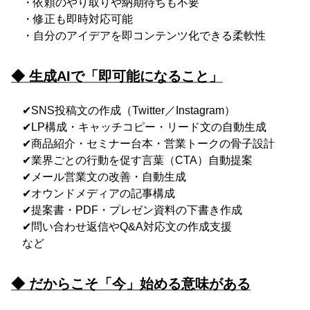
・依頼のやり取りや納期待ちも不要
・修正も即時対応可能
・自分のアイデアを即コンテンツ化できる柔軟性
◆ 生成AIで「即可能になること」
✔SNS投稿文の作成（Twitter／Instagram）
✔LP構成・キャッチコピー・リード文の自動生成
✔商品紹介・セミナー台本・営業トークの骨子設計
✔業界ごとの行動を促す言葉（CTA）自動提案
✔メール営業文の改善・自動生成
✔オウンドメディアの記事構成
✔提案書・PDF・プレゼン資料の下書き作成
✔問い合わせ返信やQ&A対応文の作成支援
など
◆ だからこそ「今」始める意味がある