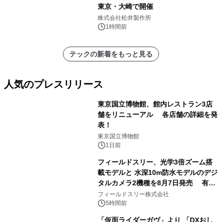
東京・大崎で開催
株式会社松井製作所
1時間前
テックの新着をもっと見る
人気のプレスリリース
東京国立博物館、館内レストラン3店
舗をリニューアル 各店舗の詳細を発
表！
1
東京国立博物館
1日前
フィールドスリー、光学3倍ズーム搭
載モデルと 水深10m防水モデルのデジ
タルカメラ2機種を8月7日発売 有効
2
約1300万画素、用途別に選べるコンデ
フィールドスリー株式会社
ジ新登場
5時間前
「仮面ライダーガヴ」より 「DXおし