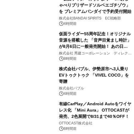
ゃべりブリザードソルベエゴチゾウ」
を プレミアムバンダイで予約受付開始
3
株式会社BANDAI SPIRITS EC戦略部
4時間前
仮面ライダー55周年記念！オリジナル
音源を搭載した 「音声目覚まし時計」
が8月6日に一般発売開始！ あの日の
4
大興奮が今甦る
株式会社 秀建コーポレーション ディレクト
アートギャラリー
8時間前
株式会社バブル、伊勢原市へ3人乗り
EVトゥクトゥク 「VIVEL COCO」を
寄贈
5
株式会社バブル
4時間前
有線CarPlay／Android Autoをワイヤ
レス化 「Mini Aura」 OTTOCASTが
発売、2色展開で8/31まで40％OFF！
6
OTTOCAST株式会社
6時間前