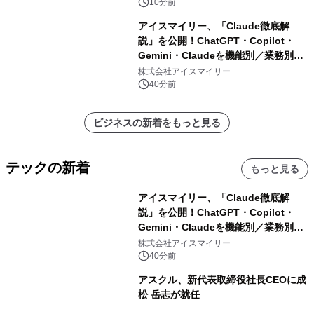
10分前
アイスマイリー、「Claude徹底解
説」を公開！ChatGPT・Copilot・
Gemini・Claudeを機能別／業務別に
比較―自社に合う生成AIの選び方がわ
株式会社アイスマイリー
かる実践ガイド
40分前
ビジネスの新着をもっと見る
テックの新着
もっと見る
アイスマイリー、「Claude徹底解
説」を公開！ChatGPT・Copilot・
Gemini・Claudeを機能別／業務別に
比較―自社に合う生成AIの選び方がわ
株式会社アイスマイリー
かる実践ガイド
40分前
アスクル、新代表取締役社長CEOに成
松 岳志が就任