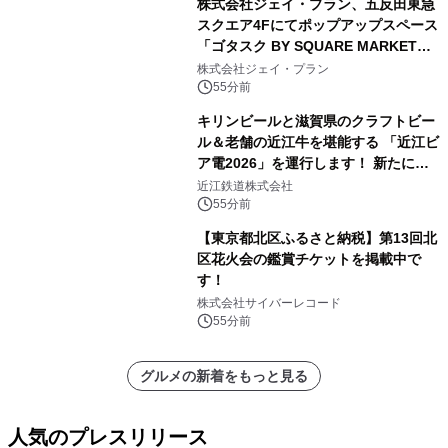
株式会社ジェイ・プラン、五反田東急
スクエア4Fにてポップアップスペース
「ゴタスク BY SQUARE MARKET」
の運営を開始
株式会社ジェイ・プラン
55分前
キリンビールと滋賀県のクラフトビー
ル＆老舗の近江牛を堪能する 「近江ビ
ア電2026」を運行します！ 新たに
「長濱浪漫ビール」が参加！キリン一
近江鉄道株式会社
番搾り飲み放題が復活！
55分前
【東京都北区ふるさと納税】第13回北
区花火会の鑑賞チケットを掲載中で
す！
株式会社サイバーレコード
55分前
グルメの新着をもっと見る
人気のプレスリリース