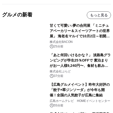
グルメの新着
もっと見る
甘くて可愛い♪夢の合同展 「ミニチュ
アベーカリー＆スイーツアートの世界
展」 海老名マルイで10月2日～初開
催！
株式会社BACON
25分前
「あと何回いけるかな？」 淡路島グラ
ンピングが学生25％OFFで 素泊まり
がお一人様9,240円〜、食材も飲み物
も持ち込み自由 「グランピングリゾー
株式会社ぷらど
ト Awaji」9月30日までの平日限定
37分前
【広島グルメイベント】昨年大好評の
「餃子×翠ジンソーダ」が今年も開
催！全国の人気餃子が広島に集結
広島ホームテレビ HOMEイベントセンター
55分前