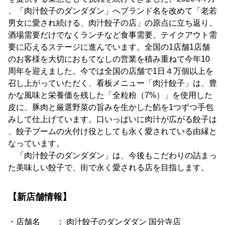
、「肉汁餃子のダンダダン」へブランド名を改めて「老若
男女に愛され続ける、肉汁餃子の店」の原点に立ち返り、
酒場需要だけでなくランチなど食事需要、テイクアウト需
要に応えるステージに進んでいます。全国の1店舗1店舗
のお客様を大切におもてなしの営業を積み重ねて今年10
周年を迎えました。今では全国の店舗で1日４万個以上を
召し上がっていただく、看板メニュー「肉汁餃子」は、豊
かな風味と栄養価を残した「全粒粉（7%）」を使用した
皮に、豚肉と厳選野菜の旨みを生かした餡を1つずつ手包
みして仕上げています。口いっぱいに肉汁が広がる餃子は
、餃子ブームの火付け役としても永く愛されている由縁と
なっています。
「肉汁餃子のダンダダン」は、今後もこだわりの詰まっ
た美味しい餃子で、街で永く愛される店を目指します。
【新店舗情報】
・店舗名 ： 肉汁餃子のダンダダン 国分寺店