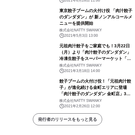
2021年6月28日 11:00
東京餃子ブームの火付け役 「肉汁餃子
のダンダダン」が 新ノンアルコールメ
ニューを提供開始
株式会社NATTY SWANKY
2021年5月3日 13:00
元祖肉汁餃子をご家庭でも！3月22日
（月）より「肉汁餃子のダンダダン」
冷凍生餃子をスーパーマーケット「い
なげや」100店舗にて販売開始
株式会社NATTY SWANKY
2021年3月18日 14:00
餃子ブームの火付け役！「元祖肉汁餃
子」が進化続ける金町エリアに登場
「肉汁餃子のダンダダン 金町店」3月
1日(月)オープン
株式会社NATTY SWANKY
2021年2月26日 12:00
発行者のリリースをもっと見る