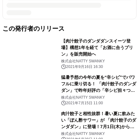
この発行者のリリース
【肉汁餃子のダンダダンスイーツ登
場】構想1年を経て「お酒に合うプリ
ン」を販売開始へ
株式会社NATTY SWANKY
2021年9月16日 16:30
猛暑予想の今年の夏を“辛シビ”でパワ
フルに乗り切る！ 「肉汁餃子のダンダ
ダン」で昨年好評の「辛シビ担々つけ
麺」が復活 7月15日(木)より期間限定
株式会社NATTY SWANKY
販売開始
2021年7月15日 11:00
肉汁餃子と相性抜群！暑い夏に飲みた
い「ぽん酢サワー」が 「肉汁餃子のダ
ンダダン」に登場！7月1日(木)から期
間限定で販売スタート
株式会社NATTY SWANKY