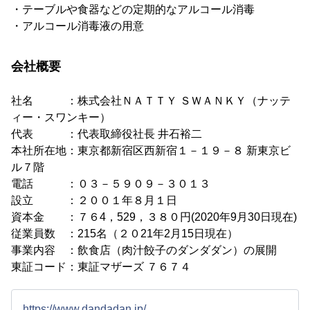
・テーブルや食器などの定期的なアルコール消毒
・アルコール消毒液の用意
会社概要
社名 ：株式会社ＮＡＴＴＹ ＳＷＡＮＫＹ（ナッテ
ィー・スワンキー）
代表 ：代表取締役社長 井石裕二
本社所在地：東京都新宿区西新宿１－１９－８ 新東京ビ
ル７階
電話 ：０３－５９０９－３０１３
設立 ：２００１年８月１日
資本金 ：７６4，529，３８０円(2020年9月30日現在)
従業員数 ：215名（２０21年2月15日現在）
事業内容 ：飲食店（肉汁餃子のダンダダン）の展開
東証コード：東証マザーズ ７６７４
https://www.dandadan.jp/