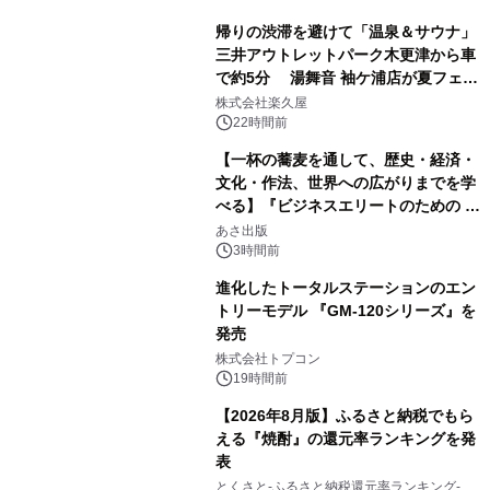
帰りの渋滞を避けて「温泉＆サウナ」
三井アウトレットパーク木更津から車
で約5分 湯舞音 袖ケ浦店が夏フェア
1
メニューを提供
株式会社楽久屋
22時間前
【一杯の蕎麦を通して、歴史・経済・
文化・作法、世界への広がりまでを学
べる】『ビジネスエリートのための 教
2
養としての蕎麦』2026年8月25日
あさ出版
（火）発売
3時間前
進化したトータルステーションのエン
トリーモデル 『GM-120シリーズ』を
発売
3
株式会社トプコン
19時間前
【2026年8月版】ふるさと納税でもら
える『焼酎』の還元率ランキングを発
表
4
とくさと-ふるさと納税還元率ランキング-