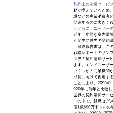
契約上の清掃サービ
動が増えているため
設などの商業消費者
促進するのに大きく役
とともに、ユーザー
近年、劣悪な室内環
期間中に世界の契約
「最終報告書は、この
戦略レポートのサンプ
世界の契約清掃サービス
ます。エンドユーザ
いくつかの商業機関
成長に向けて促進する
ことにより、2090
020年に前年と比較し
世界の契約清掃サー
トの中で、組織セグメン
億1億690万米ドル