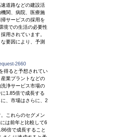
高速道路などの建設活
的機関、病院、医療施
清掃サービスの採用を
環境での生活の必要性
と採用されています。
うな要因により、予測
request-2660
GRを得ると予想されてい
、産業プラントなどの
約洗浄サービス市場の
1.85倍で成長する
らに、市場はさらに、2
。
す。これらのセグメン
年には前年と比較して6
.86倍で成長すること