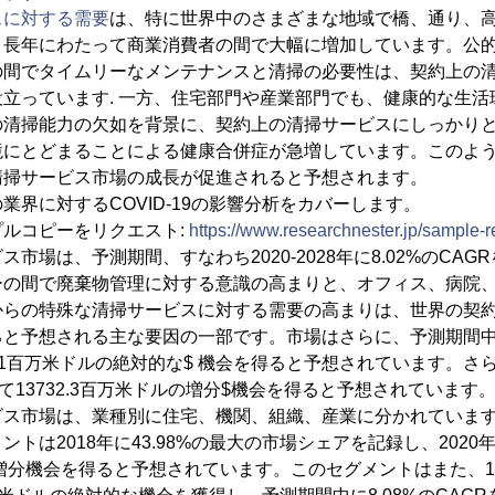
スに対する需要
は、特に世界中のさまざまな地域で橋、通り、
、長年にわたって商業消費者の間で大幅に増加しています。公
の間でタイムリーなメンテナンスと清掃の必要性は、契約上の
立っています. 一方、住宅部門や産業部門でも、健康的な生活
の清掃能力の欠如を背景に、契約上の清掃サービスにしっかり
境にとどまることによる健康合併症が急増しています。このよ
清掃サービス市場の成長が促進されると予想されます。
業界に対するCOVID-19の影響分析をカバーします。
ルコピーをリクエスト:
https://www.researchnester.jp/sample-
市場は、予測期間、すなわち2020-2028年に8.02%のCA
ーの間で廃棄物管理に対する意識の高まりと、オフィス、病院
からの特殊な清掃サービスに対する需要の高まりは、世界の契
と予想される主な要因の一部です。市場はさらに、予測期間中に
41.1百万米ドルの絶対的な$ 機会を得ると予想されています。さ
て13732.3百万米ドルの増分$機会を得ると予想されています
ビス市場は、業種別に住宅、機関、組織、産業に分かれていま
トは2018年に43.98%の最大の市場シェアを記録し、2020
の増分機会を得ると予想されています。このセグメントはまた、1