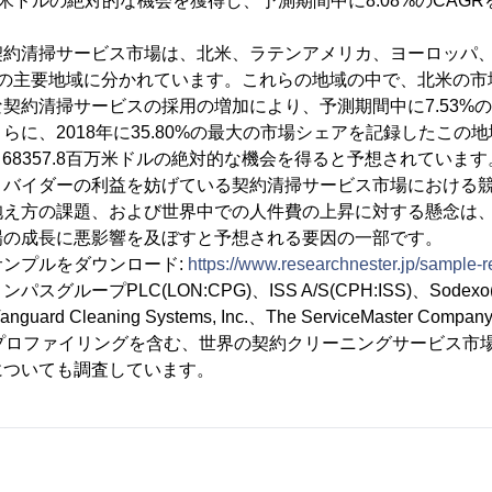
百万米ドルの絶対的な機会を獲得し、予測期間中に8.08%のCAG
契約清掃サービス市場は、北米、ラテンアメリカ、ヨーロッパ
つの主要地域に分かれています。これらの地域の中で、北米の市
契約清掃サービスの採用の増加により、予測期間中に7.53%の
らに、2018年に35.80%の最大の市場シェアを記録したこの
、68357.8百万米ドルの絶対的な機会を得ると予想されています
ロバイダーの利益を妨げている契約清掃サービス市場における
抱え方の課題、および世界中での人件費の上昇に対する懸念は
場の成長に悪影響を及ぼすと予想される要因の一部です。
ンプルをダウンロード:
https://www.researchnester.jp/sample-
ループPLC(LON:CPG)、ISS A/S(CPH:ISS)、Sodexo(E
guard Cleaning Systems, Inc.、The ServiceMaster Compan
BRE)のプロファイリングを含む、世界の契約クリーニングサービス
についても調査しています。