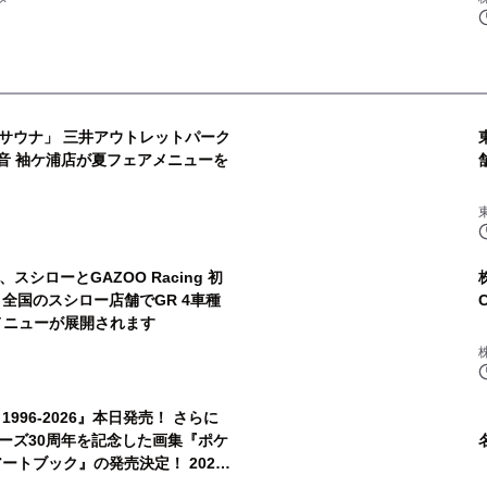
サウナ」 三井アウトレットパーク
音 袖ケ浦店が夏フェアメニューを
2
スシローとGAZOO Racing 初
全国のスシロー店舗でGR 4車種
きメニューが展開されます
4
996-2026』本日発売！ さらに
ーズ30周年を記念した画集『ポケ
ートブック』の発売決定！ 2026
6
時発売！