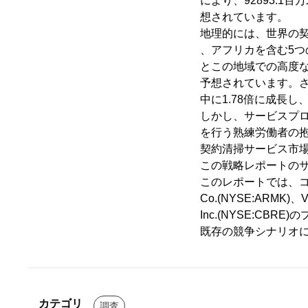
により、92893.1
想されています。
地理的には、世界の
、アフリカを含む5
とこの地域での高度な
予想されています。さ
中に1.78倍に成長し
しかし、サービスプ
を行う熟練労働者の
契約清掃サービス市
この戦略レポートのサ
このレポートでは、コンパスグ
Co.(NYSE:ARMK)、Van
Inc.(NYSE:C
既存の競争シナリオ
カテゴリ
調査