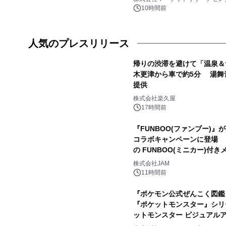
10時間前
人気のプレスリリース
帰りの渋滞を避けて「温泉＆
木更津から車で約5分 湯舞
提供
1
株式会社楽久屋
17時間前
『FUNBOO(ファンブー)』が、
コラボキャンペーンに登場 
の FUNBOO(ミニカー)付
3
株式会社JAM
11時間前
『ポケモン公式ぜんこく図鑑 1
『ポケットモンスター』シリ
ットモンスター ビジュアルア
5
年12月18日（金）、3冊同