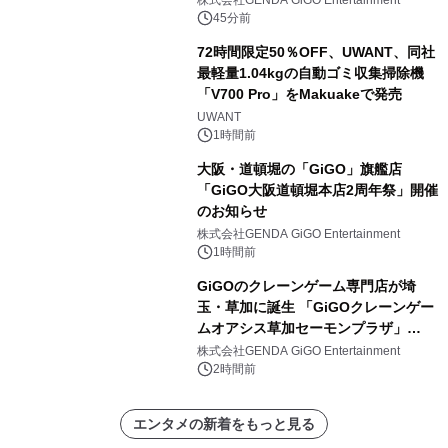
株式会社GENDA GiGO Entertainment
45分前
72時間限定50％OFF、UWANT、同社
最軽量1.04kgの自動ゴミ収集掃除機
「V700 Pro」をMakuakeで発売
UWANT
1時間前
大阪・道頓堀の「GiGO」旗艦店
「GiGO大阪道頓堀本店2周年祭」開催
のお知らせ
株式会社GENDA GiGO Entertainment
1時間前
GiGOのクレーンゲーム専門店が埼
玉・草加に誕生 「GiGOクレーンゲー
ムオアシス草加セーモンプラザ」
2026年8月7日(金)10時グランドオープ
株式会社GENDA GiGO Entertainment
ン
2時間前
エンタメの新着をもっと見る