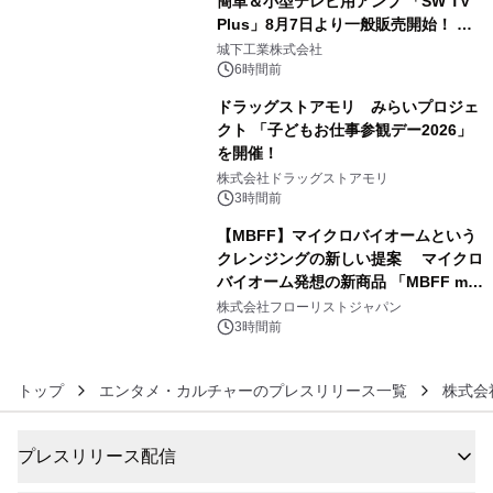
簡単＆小型テレビ用アンプ 「SW TV
Plus」8月7日より一般販売開始！ ケ
4
ーブル1本つなぐだけ、テレビの音が
城下工業株式会社
ぐっと豊かに
6時間前
ドラッグストアモリ みらいプロジェ
クト 「子どもお仕事参観デー2026」
を開催！
5
株式会社ドラッグストアモリ
3時間前
【MBFF】マイクロバイオームという
クレンジングの新しい提案 マイクロ
バイオーム発想の新商品 「MBFF mb
6
クレンジングPRO」を2026年8月6日
株式会社フローリストジャパン
発売
3時間前
トップ
エンタメ・カルチャーのプレスリリース一覧
株式会
プレスリリース配信