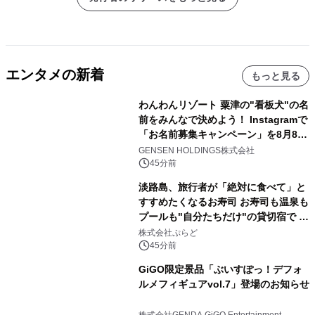
エンタメの新着
もっと見る
わんわんリゾート 粟津の"看板犬"の名
前をみんなで決めよう！ Instagramで
「お名前募集キャンペーン」を8月8日
(土)より開催
GENSEN HOLDINGS株式会社
45分前
淡路島、旅行者が「絶対に食べて」と
すすめたくなるお寿司 お寿司も温泉も
プールも"自分たちだけ"の貸切宿で 1
日1組限定「岩屋温泉 絵島別庭 海と
株式会社ぷらど
森」の握り寿司プラン
45分前
GiGO限定景品「ぶいすぽっ！デフォ
ルメフィギュアvol.7」登場のお知らせ