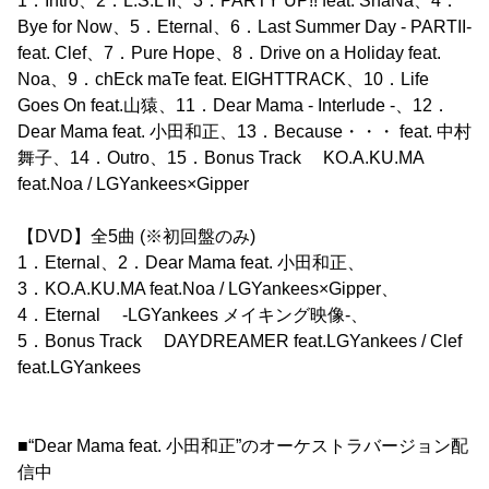
1．Intro、2．L.S.L II、3．PARTY UP!! feat. ShaNa、4．
Bye for Now、5．Eternal、6．Last Summer Day - PARTII-
feat. Clef、7．Pure Hope、8．Drive on a Holiday feat.
Noa、9．chEck maTe feat. EIGHTTRACK、10．Life
Goes On feat.山猿、11．Dear Mama - Interlude -、12．
Dear Mama feat. 小田和正、13．Because・・・ feat. 中村
舞子、14．Outro、15．Bonus Track KO.A.KU.MA
feat.Noa / LGYankees×Gipper
【DVD】全5曲 (※初回盤のみ)
1．Eternal、2．Dear Mama feat. 小田和正、
3．KO.A.KU.MA feat.Noa / LGYankees×Gipper、
4．Eternal -LGYankees メイキング映像-、
5．Bonus Track DAYDREAMER feat.LGYankees / Clef
feat.LGYankees
■“Dear Mama feat. 小田和正”のオーケストラバージョン配
信中