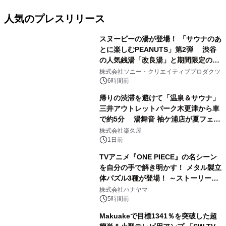
人気のプレスリリース
スヌーピーの湯が登場！ 「サウナのあ
とに楽しむPEANUTS」第2弾 渋谷
の人気銭湯「改良湯」と期間限定のコ
1
ラボレーション サウナイキタイコラ
株式会社ソニー・クリエイティブプロダクツ
ボグッズも発売決定！
6時間前
帰りの渋滞を避けて「温泉＆サウナ」
三井アウトレットパーク木更津から車
で約5分 湯舞音 袖ケ浦店が夏フェア
2
メニューを提供
株式会社楽久屋
1日前
TVアニメ『ONE PIECE』の名シーン
を自分の手で解き明かす！ メタル製立
体パズル3種が登場！ ～ストーリーと
3
ギミックが融合した 大人の体験型パズ
株式会社ハナヤマ
ルが8月7日(金)12時より先行予約受付
5時間前
開始～
Makuakeで目標1341％を突破した超