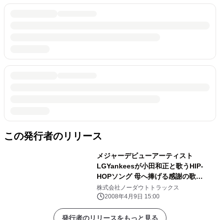
この発行者のリリース
メジャーデビューアーティスト
LGYankeesが小田和正と歌うHIP-
HOPソング 母へ捧げる感謝の歌
「Dear Mama」を5月9日に発売
株式会社ノーダウトトラックス
2008年4月9日 15:00
発行者のリリースをもっと見る