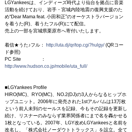
LGYankeesは、インディーズ時代より仙台を拠点に音楽
活動を続けており、岩手・宮城内陸地震の復興支援のた
め“Dear Mama feat. 小田和正”のオーケストラバージョン
を着うた(R)、着うたフル(R)にて配信。
売上の一部を宮城県栗原市へ寄付いたします。
着信★うた♪フル：
http://uta.dj/qr/top.cgi?hulgy/
(QRコー
ド参照)
PC Site ：
http://www.hudson.co.jp/mobile/uta_full/
■LGYankees Profile
HIRO(MC)、RYO(MC)、NO.2(DJ)の3人からなるヒップホ
ップユニット。2006年に発売された1stアルバムは13万枚
という前人未到のセールスを記録、今もその記録を更新し
続け、リスナーのみならず業界関係者にまで名を轟かせる
1枚となっている。2007年、LGY改めLGYankeesと名前を
改名し、「株式会社ノーダウトトラックス」を設立。全て