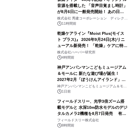
音源を搭載した 「音声目覚まし時計」
が8月6日に一般発売開始！ あの日の
3
大興奮が今甦る
株式会社 秀建コーポレーション ディレクト
アートギャラリー
11時間前
乾燥ケアライン『Moist Plus(モイス
ト プラス)』 2026年9月24日(木)リニ
ューアル新発売！ 「乾燥」ケアに特化
4
し、ライン使いで潤いに満ちた肌へ
株式会社ハーバー研究所
4時間前
神戸アンパンマンこどもミュージアム
＆モールに 新たな遊び場が誕生！
2027年2月「ぼうけんアイランド」が
5
オープン
神戸アンパンマンこどもミュージアム＆モー
ル
1日前
フィールドスリー、光学3倍ズーム搭
載モデルと 水深10m防水モデルのデジ
タルカメラ2機種を8月7日発売 有効
6
約1300万画素、用途別に選べるコンデ
フィールドスリー株式会社
ジ新登場
8時間前