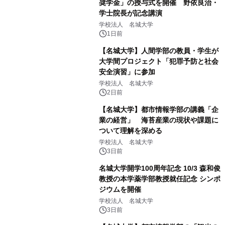
奨学金」の授与式を開催 野依良治・
学士院長が記念講演
学校法人 名城大学
1日前
【名城大学】人間学部の教員・学生が
大学間プロジェクト「犯罪予防と社会
安全演習」に参加
学校法人 名城大学
2日前
【名城大学】都市情報学部の講義「企
業の経営」 海苔産業の現状や課題に
ついて理解を深める
学校法人 名城大学
3日前
名城大学開学100周年記念 10/3 森和俊
教授の本学薬学部教授就任記念 シンポ
ジウムを開催
学校法人 名城大学
3日前