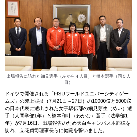
出場報告に訪れた細見選手（左から４人目）と橋本選手（同５人
目）
ドイツで開催される「FISUワールドユニバーシティゲー
ムズ」の陸上競技（7月21日～27日）の10000㍍と5000㍍
の日本代表に選出された女子駅伝部の細見芽生（めい）選
手（人間学部1年）と橋本和叶（わかな）選手（法学部1
年）が7月16日、出場報告のため天白キャンパス本部棟を
訪れ、立花貞司理事長らに健闘を誓いました。