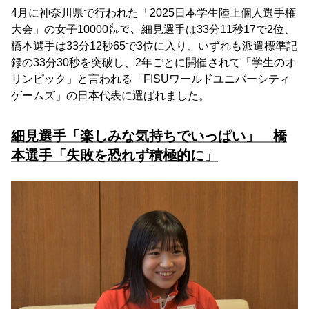
4月に神奈川県で行われた「2025日本学生陸上個人選手権
大会」の女子10000㍍で、細見選手は33分11秒17で2位、
橋本選手は33分12秒65で3位に入り、いずれも派遣標準記
録の33分30秒を突破し、2年ごとに開催されて「学生のオ
リンピック」と言われる「FISUワールドユニバーシティ
ゲームズ」の日本代表に選ばれました。
細見選手「楽しみな気持ちでいっぱい」 橋
本選手「失敗を恐れず積極的に」