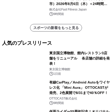
市）2026年8月6日（木）＜24時間年
中無休のフィットネスジム＞
株式会社Fast Fitness Japan
9時間前
スポーツの新着をもっと見る
人気のプレスリリース
東京国立博物館、館内レストラン3店
舗をリニューアル 各店舗の詳細を発
表！
1
東京国立博物館
1日前
有線CarPlay／Android Autoをワイヤ
レス化 「Mini Aura」 OTTOCASTが
発売、2色展開で8/31まで40％OFF！
2
OTTOCAST株式会社
9時間前
仮面ライダー55周年記念！オリジナル