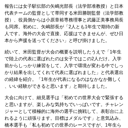
報告には女子駅伝部の矢嶋光部長（法学部准教授）と日本
代表チームの監督として帯同する米田勝朗監督（法学部教
授）、役員側からは小原章裕専務理事と武藤正美事務局長
も同席。初めに、矢嶋部長が「2人とも1年生で期待の新
人です。海外の大会で直接、応援はできませんが、ぜひ日
本から声援を送ってください」と呼び掛けました。
続いて、米田監督が大会の概要を説明したうえで「1年生
で陸上の代表に選ばれたのは女子ではこの2人だけ。入学
前からしっかり練習をして、入学で環境が変わる中でしっ
かり結果を出してくれて代表に選ばれました」と代表選出
の経緯を紹介。「1年生が代表になるのはなかなか難しく
、いい経験ができると思います」と期待しました。
大会に向けて、細見選手は「初めての世界大会で緊張する
と思いますが、楽しみな気持ちでいっぱいです。チャレン
ジャーとして積極的に海外の選手に挑戦して、表彰台に上
れるように頑張ります。目標はメダルです」と意気込み、
橋本選手も「私も初めての世界のレースですが、1年生ら