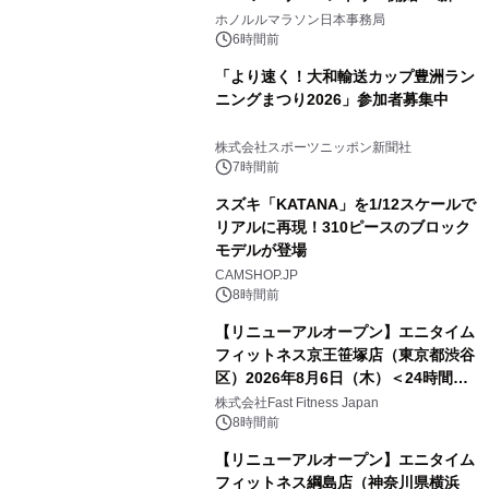
テゴリー「ハパルアIKI(イキ)」(約
ホノルルマラソン日本事務局
13.4km)が登場
6時間前
「より速く！大和輸送カップ豊洲ラン
ニングまつり2026」参加者募集中
株式会社スポーツニッポン新聞社
7時間前
スズキ「KATANA」を1/12スケールで
リアルに再現！310ピースのブロック
モデルが登場
CAMSHOP.JP
8時間前
【リニューアルオープン】エニタイム
フィットネス京王笹塚店（東京都渋谷
区）2026年8月6日（木）＜24時間年
中無休のフィットネスジム＞
株式会社Fast Fitness Japan
8時間前
【リニューアルオープン】エニタイム
フィットネス綱島店（神奈川県横浜